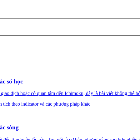
ắc số học
 dịch hoặc có quan tâm đến Ichimoku, đây là bài viết không thể bỏ q
n tích theo indicator và các phương pháp khác
ắc sóng
đến 3 nguyên tắc này. Tuy nói là cơ bản, nhưng nâng cao hơn nhiều s