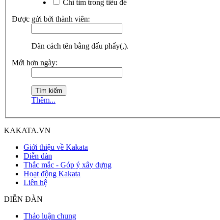
Chỉ tìm trong tiêu đề
Được gửi bởi thành viên:
Dãn cách tên bằng dấu phẩy(,).
Mới hơn ngày:
Thêm...
KAKATA.VN
Giới thiệu về Kakata
Diễn đàn
Thắc mắc - Góp ý xây dựng
Hoạt động Kakata
Liên hệ
DIỄN ĐÀN
Thảo luận chung