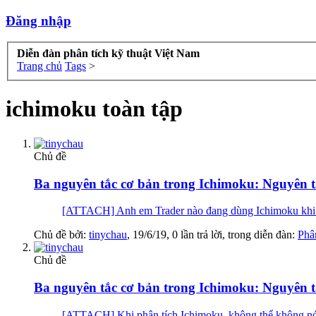
Đăng nhập
Diễn đàn phân tích kỹ thuật Việt Nam
Trang chủ
Tags
>
ichimoku toàn tập
Chủ đề
Ba nguyên tắc cơ bản trong Ichimoku: Nguyên t
[ATTACH] Anh em Trader nào đang dùng Ichimoku khi giao
Chủ đề bởi:
tinychau
,
19/6/19
, 0 lần trả lời, trong diễn đàn:
Phâ
Chủ đề
Ba nguyên tắc cơ bản trong Ichimoku: Nguyên t
[ATTACH] Khi phân tích Ichimoku, không thể không nói 