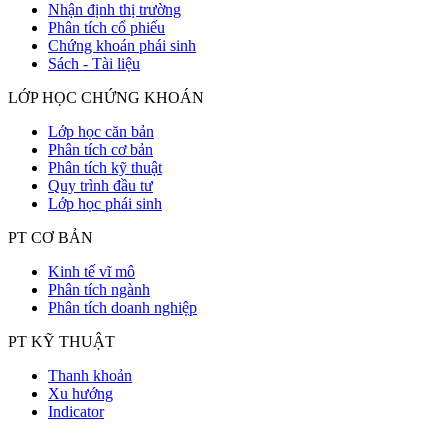
Nhận định thị trường
Phân tích cổ phiếu
Chứng khoán phái sinh
Sách - Tài liệu
LỚP HỌC CHỨNG KHOÁN
Lớp học căn bản
Phân tích cơ bản
Phân tích kỹ thuật
Quy trình đầu tư
Lớp học phái sinh
PT CƠ BẢN
Kinh tế vĩ mô
Phân tích ngành
Phân tích doanh nghiệp
PT KỸ THUẬT
Thanh khoản
Xu hướng
Indicator