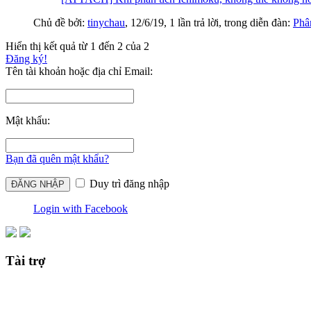
Chủ đề bởi:
tinychau
,
12/6/19
, 1 lần trả lời, trong diễn đàn:
Phâ
Hiển thị kết quả từ 1 đến 2 của 2
Đăng ký!
Tên tài khoản hoặc địa chỉ Email:
Mật khẩu:
Bạn đã quên mật khẩu?
Duy trì đăng nhập
Login with Facebook
Tài trợ