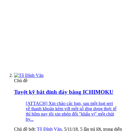
Chủ đề
Tuyệt kỹ bắt đỉnh đáy bằng ICHIMOKU
[ATTACH] Xin chào các bạn, sau một loạt seri
về thanh khoản kèm với một số ứng dụng thực tế
thì hôm nay tôi xin phép đổi "khẩu vị" một chút
hy...
Chủ đề bởi:
Tô Đình Văn
,
5/11/18
, 5 lần trả lời, trong diễn