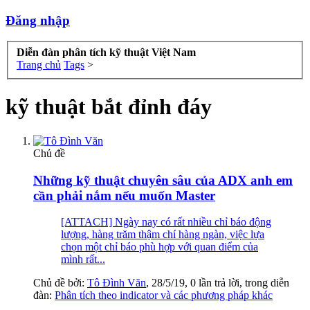
Đăng nhập
Diễn đàn phân tích kỹ thuật Việt Nam
Trang chủ
Tags
>
kỹ thuật bắt đỉnh đáy
Chủ đề
Những kỹ thuật chuyên sâu của ADX anh em
cần phải nắm nếu muốn Master
[ATTACH] Ngày nay có rất nhiều chỉ báo động
lượng, hàng trăm thậm chí hàng ngàn, việc lựa
chọn một chỉ báo phù hợp với quan điểm của
mình rất...
Chủ đề bởi:
Tô Đình Văn
,
28/5/19
, 0 lần trả lời, trong diễn
đàn:
Phân tích theo indicator và các phương pháp khác