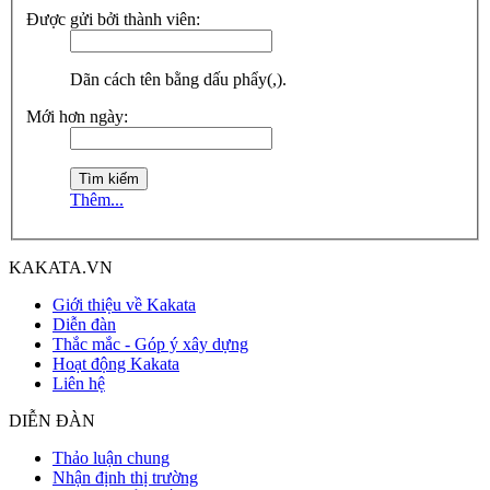
Được gửi bởi thành viên:
Dãn cách tên bằng dấu phẩy(,).
Mới hơn ngày:
Thêm...
KAKATA.VN
Giới thiệu về Kakata
Diễn đàn
Thắc mắc - Góp ý xây dựng
Hoạt động Kakata
Liên hệ
DIỄN ĐÀN
Thảo luận chung
Nhận định thị trường