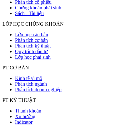
Phân tích cổ phiếu
Chứng khoán phái sinh
Sách - Tài liệu
LỚP HỌC CHỨNG KHOÁN
Lớp học căn bản
Phân tích cơ bản
Phân tích kỹ thuật
Quy trình đầu tư
Lớp học phái sinh
PT CƠ BẢN
Kinh tế vĩ mô
Phân tích ngành
Phân tích doanh nghiệp
PT KỸ THUẬT
Thanh khoản
Xu hướng
Indicator