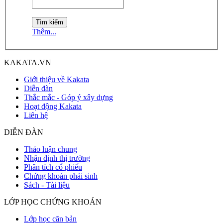
Thêm...
KAKATA.VN
Giới thiệu về Kakata
Diễn đàn
Thắc mắc - Góp ý xây dựng
Hoạt động Kakata
Liên hệ
DIỄN ĐÀN
Thảo luận chung
Nhận định thị trường
Phân tích cổ phiếu
Chứng khoán phái sinh
Sách - Tài liệu
LỚP HỌC CHỨNG KHOÁN
Lớp học căn bản