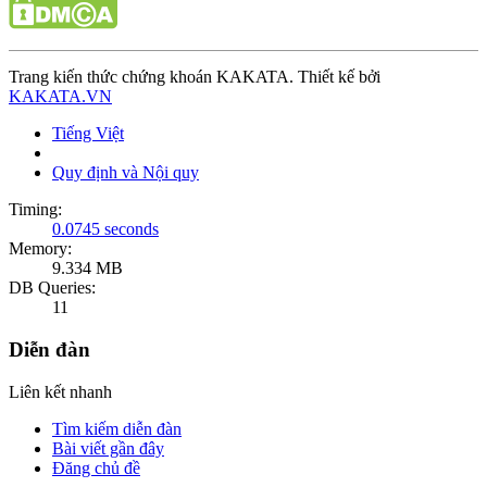
Trang kiến thức chứng khoán KAKATA. Thiết kế bởi
KAKATA.VN
Tiếng Việt
Quy định và Nội quy
Timing:
0.0745 seconds
Memory:
9.334 MB
DB Queries:
11
Diễn đàn
Liên kết nhanh
Tìm kiếm diễn đàn
Bài viết gần đây
Đăng chủ đề