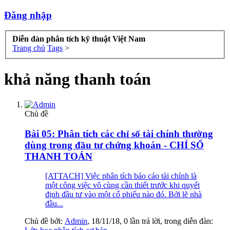
Đăng nhập
Diễn đàn phân tích kỹ thuật Việt Nam
Trang chủ
Tags
>
khả năng thanh toán
Chủ đề
Bài 05: Phân tích các chỉ số tài chính thường
dùng trong đầu tư chứng khoán - CHỈ SỐ
THANH TOÁN
[ATTACH] Việc phân tích báo cáo tài chính là
một công việc vô cùng cần thiết trước khi quyết
định đầu tư vào một cổ phiếu nào đó. Bởi lẽ nhà
đầu...
Chủ đề bởi:
Admin
,
18/11/18
, 0 lần trả lời, trong diễn đàn: