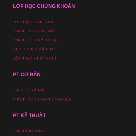
LỚP HỌC CHỨNG KHOÁN
LỚP HỌC CĂN BẢN
PHÂN TÍCH CƠ BẢN
PHÂN TÍCH KỸ THUẬT
QUY TRÌNH ĐẦU TƯ
LỚP HỌC PHÁI SINH
PT CƠ BẢN
KINH TẾ VĨ MÔ
PHÂN TÍCH DOANH NGHIỆP
PT KỸ THUẬT
THANH KHOẢN