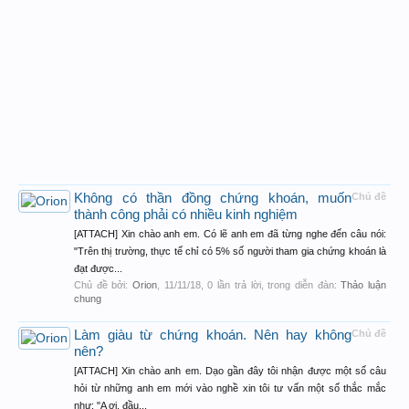
Không có thần đồng chứng khoán, muốn
Chủ đề
thành công phải có nhiều kinh nghiệm
[ATTACH] Xin chào anh em. Có lẽ anh em đã từng nghe đến câu nói:
"Trên thị trường, thực tế chỉ có 5% số người tham gia chứng khoán là
đạt được...
Chủ đề bởi:
Orion
,
11/11/18
, 0 lần trả lời, trong diễn đàn:
Thảo luận
chung
Làm giàu từ chứng khoán. Nên hay không
Chủ đề
nên?
[ATTACH] Xin chào anh em. Dạo gần đây tôi nhận được một số câu
hỏi từ những anh em mới vào nghề xin tôi tư vấn một số thắc mắc
như: "A ơi, đầu...