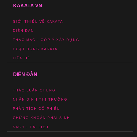
KAKATA.VN
GIỚI THIỆU VỀ KAKATA
DIỄN ĐÀN
THẮC MẮC - GÓP Ý XÂY DỰNG
HOẠT ĐỘNG KAKATA
LIÊN HỆ
DIỄN ĐÀN
THẢO LUẬN CHUNG
NHẬN ĐỊNH THỊ TRƯỜNG
PHÂN TÍCH CỔ PHIẾU
CHỨNG KHOÁN PHÁI SINH
SÁCH - TÀI LIỆU