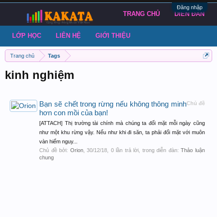
Đăng nhập
TRANG CHỦ
DIỄN ĐÀN
LỚP HỌC
LIÊN HỆ
GIỚI THIỆU
Trang chủ
Tags
kinh nghiệm
Bạn sẽ chết trong rừng nếu không thông minh
Chủ đề
hơn con mồi của bạn!
[ATTACH] Thị trường tài chính mà chúng ta đối mặt mỗi ngày cũng
như một khu rừng vậy. Nếu như khi đi săn, ta phải đối mặt với muôn
vàn hiểm nguy...
Chủ đề bởi:
Orion
,
30/12/18
, 0 lần trả lời, trong diễn đàn:
Thảo luận
chung