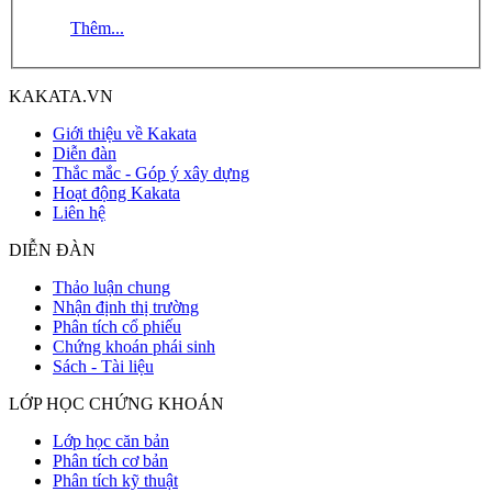
Thêm...
KAKATA.VN
Giới thiệu về Kakata
Diễn đàn
Thắc mắc - Góp ý xây dựng
Hoạt động Kakata
Liên hệ
DIỄN ĐÀN
Thảo luận chung
Nhận định thị trường
Phân tích cổ phiếu
Chứng khoán phái sinh
Sách - Tài liệu
LỚP HỌC CHỨNG KHOÁN
Lớp học căn bản
Phân tích cơ bản
Phân tích kỹ thuật