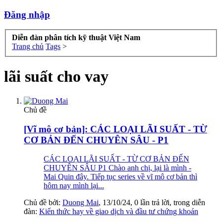
Đăng nhập
Diễn đàn phân tích kỹ thuật Việt Nam
Trang chủ
Tags
>
lãi suất cho vay
Chủ đề
[Vĩ mô cơ bản]: CÁC LOẠI LÃI SUẤT - TỪ
CƠ BẢN ĐẾN CHUYÊN SÂU - P1
CÁC LOẠI LÃI SUẤT - TỪ CƠ BẢN ĐẾN
CHUYÊN SÂU P1 Chào anh chị, lại là mình -
Mai Quin đây. Tiếp tục series về vĩ mô cơ bản thì
hôm nay mình lại...
Chủ đề bởi:
Duong Mai
,
13/10/24
, 0 lần trả lời, trong diễn
đàn:
Kiến thức hay về giao dịch và đầu tư chứng khoán