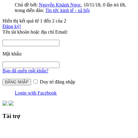
Chủ đề bởi:
Nguyễn Khánh Ngọc
,
10/11/18
, 0 lần trả lời,
trong diễn đàn:
Tin tức kinh tế - xã hội
Hiển thị kết quả từ 1 đến 2 của 2
Đăng ký!
Tên tài khoản hoặc địa chỉ Email:
Mật khẩu:
Bạn đã quên mật khẩu?
Duy trì đăng nhập
Login with Facebook
Tài trợ