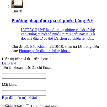
Chủ đề
Phương pháp định giá cổ phiếu bằng P/E
[ATTACH] P/E là một trong những chỉ số có thể
cho chúng ta biết cổ phiếu thực sự đắt hay rẻ. Từ
đó, nhà đầu tư có thể lựa chọn cổ phiếu rẻ hơn...
Chủ đề bởi:
Bảo Khánh
,
25/10/18
, 3 lần trả lời, trong diễn
đàn:
Phương pháp đầu tư chứng khoán
Hiển thị kết quả từ 1 đến 2 của 2
Đăng ký!
Tên tài khoản hoặc địa chỉ Email:
Mật khẩu:
Bạn đã quên mật khẩu?
Duy trì đăng nhập