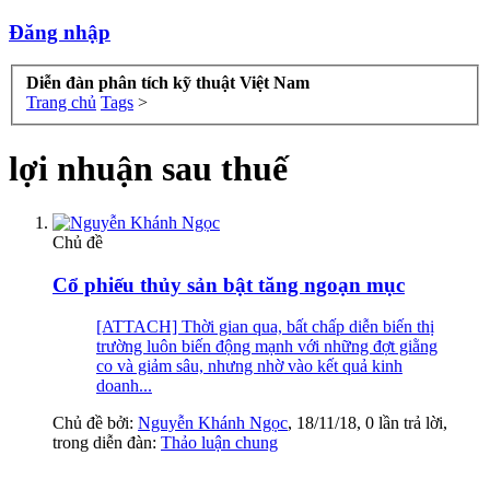
Đăng nhập
Diễn đàn phân tích kỹ thuật Việt Nam
Trang chủ
Tags
>
lợi nhuận sau thuế
Chủ đề
Cổ phiếu thủy sản bật tăng ngoạn mục
[ATTACH] Thời gian qua, bất chấp diễn biến thị
trường luôn biến động mạnh với những đợt giằng
co và giảm sâu, nhưng nhờ vào kết quả kinh
doanh...
Chủ đề bởi:
Nguyễn Khánh Ngọc
,
18/11/18
, 0 lần trả lời,
trong diễn đàn:
Thảo luận chung