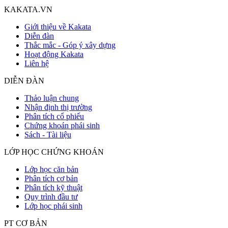
KAKATA.VN
Giới thiệu về Kakata
Diễn đàn
Thắc mắc - Góp ý xây dựng
Hoạt động Kakata
Liên hệ
DIỄN ĐÀN
Thảo luận chung
Nhận định thị trường
Phân tích cổ phiếu
Chứng khoán phái sinh
Sách - Tài liệu
LỚP HỌC CHỨNG KHOÁN
Lớp học căn bản
Phân tích cơ bản
Phân tích kỹ thuật
Quy trình đầu tư
Lớp học phái sinh
PT CƠ BẢN