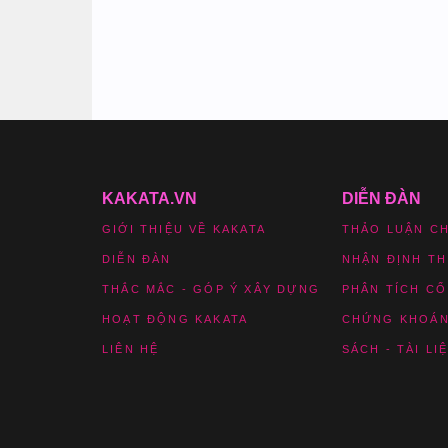
KAKATA.VN
DIỄN ĐÀN
GIỚI THIỆU VỀ KAKATA
THẢO LUẬN C
DIỄN ĐÀN
NHẬN ĐỊNH T
THẮC MẮC - GÓP Ý XÂY DỰNG
PHÂN TÍCH CỔ
HOẠT ĐỘNG KAKATA
CHỨNG KHOÁN
LIÊN HỆ
SÁCH - TÀI LI