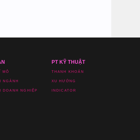
ẢN
PT KỸ THUẬT
Ĩ MÔ
THANH KHOẢN
H NGÀNH
XU HƯỚNG
H DOANH NGHIỆP
INDICATOR