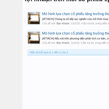
Mô hình lựa chọn cổ phiếu tăng trưởng th
[ATTACH] Chúng ta sẽ tiếp tục nghiên cứu mô hình mua bán
Chủ đề bởi:
Bảo Khánh
,
12/2/19
, 4 lần trả lời, trong diễn
Mô hình lựa chọn cổ phiếu tăng trưởng th
[ATTACH] Nếu xét trên phương diện phân tích cơ bản, có 
Chủ đề bởi:
Bảo Khánh
,
11/2/19
, 0 lần trả lời, trong diễn
Hiển thị kết quả từ 1 đến 2 của 2