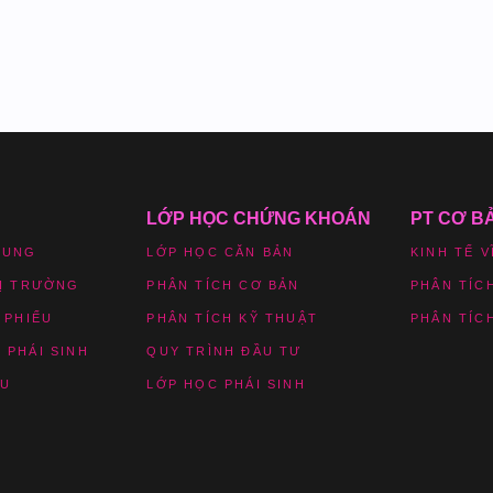
LỚP HỌC CHỨNG KHOÁN
PT CƠ B
HUNG
LỚP HỌC CĂN BẢN
KINH TẾ V
HỊ TRƯỜNG
PHÂN TÍCH CƠ BẢN
PHÂN TÍC
 PHIẾU
PHÂN TÍCH KỸ THUẬT
PHÂN TÍC
 PHÁI SINH
QUY TRÌNH ĐẦU TƯ
ỆU
LỚP HỌC PHÁI SINH