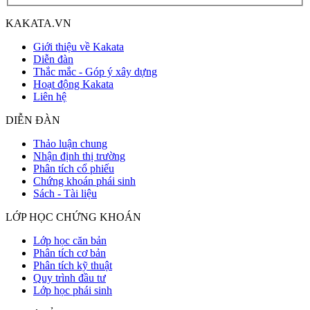
KAKATA.VN
Giới thiệu về Kakata
Diễn đàn
Thắc mắc - Góp ý xây dựng
Hoạt động Kakata
Liên hệ
DIỄN ĐÀN
Thảo luận chung
Nhận định thị trường
Phân tích cổ phiếu
Chứng khoán phái sinh
Sách - Tài liệu
LỚP HỌC CHỨNG KHOÁN
Lớp học căn bản
Phân tích cơ bản
Phân tích kỹ thuật
Quy trình đầu tư
Lớp học phái sinh