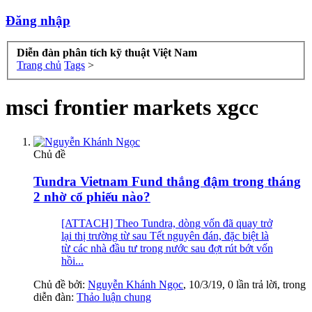
Đăng nhập
Diễn đàn phân tích kỹ thuật Việt Nam
Trang chủ
Tags
>
msci frontier markets xgcc
Chủ đề
Tundra Vietnam Fund thắng đậm trong tháng
2 nhờ cổ phiếu nào?
[ATTACH] Theo Tundra, dòng vốn đã quay trở
lại thị trường từ sau Tết nguyên đán, đặc biệt là
từ các nhà đầu tư trong nước sau đợt rút bớt vốn
hồi...
Chủ đề bởi:
Nguyễn Khánh Ngọc
,
10/3/19
, 0 lần trả lời, trong
diễn đàn:
Thảo luận chung