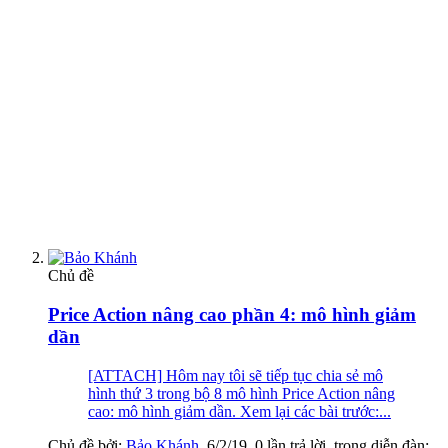
Chủ đề
Price Action nâng cao phần 4: mô hình giảm
dần
[ATTACH] Hôm nay tôi sẽ tiếp tục chia sẻ mô
hình thứ 3 trong bộ 8 mô hình Price Action nâng
cao: mô hình giảm dần. Xem lại các bài trước:...
Chủ đề bởi:
Bảo Khánh
,
6/2/19
, 0 lần trả lời, trong diễn đàn: