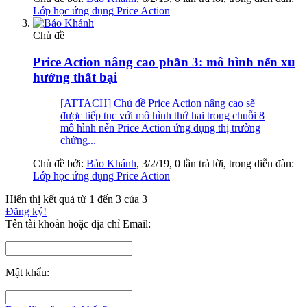
Lớp học ứng dụng Price Action
Chủ đề
Price Action nâng cao phần 3: mô hình nến xu
hướng thất bại
[ATTACH] Chủ đề Price Action nâng cao sẽ
được tiếp tục với mô hình thứ hai trong chuỗi 8
mô hình nến Price Action ứng dụng thị trường
chứng...
Chủ đề bởi:
Bảo Khánh
,
3/2/19
, 0 lần trả lời, trong diễn đàn:
Lớp học ứng dụng Price Action
Hiển thị kết quả từ 1 đến 3 của 3
Đăng ký!
Tên tài khoản hoặc địa chỉ Email:
Mật khẩu: