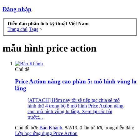
Đăng nhập
Diễn đàn phân tích kỹ thuật Việt Nam
Trang chủ
Tags
>
mẫu hình price action
Chủ đề
Price Action nâng cao phần 5: mô hình vùng lo
lắng
[ATTACH] Hôm nay tôi sẽ tiếp tục chia sẻ mô
hình thứ 4 trong bộ 8 mô hình Price Action nâng
cao: mô hình vùng lo lắng. Xem lại các bài
trước:...
Chủ đề bởi:
Bảo Khánh
,
8/2/19
, 0 lần trả lời, trong diễn đàn:
Lớp học ứng dụng Price Action