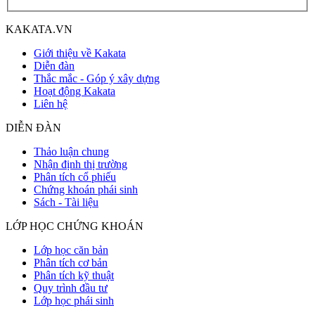
KAKATA.VN
Giới thiệu về Kakata
Diễn đàn
Thắc mắc - Góp ý xây dựng
Hoạt động Kakata
Liên hệ
DIỄN ĐÀN
Thảo luận chung
Nhận định thị trường
Phân tích cổ phiếu
Chứng khoán phái sinh
Sách - Tài liệu
LỚP HỌC CHỨNG KHOÁN
Lớp học căn bản
Phân tích cơ bản
Phân tích kỹ thuật
Quy trình đầu tư
Lớp học phái sinh