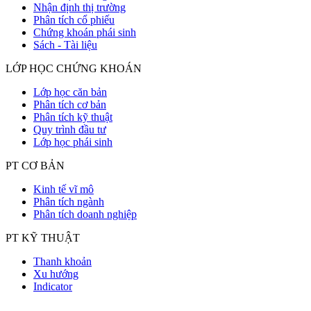
Nhận định thị trường
Phân tích cổ phiếu
Chứng khoán phái sinh
Sách - Tài liệu
LỚP HỌC CHỨNG KHOÁN
Lớp học căn bản
Phân tích cơ bản
Phân tích kỹ thuật
Quy trình đầu tư
Lớp học phái sinh
PT CƠ BẢN
Kinh tế vĩ mô
Phân tích ngành
Phân tích doanh nghiệp
PT KỸ THUẬT
Thanh khoản
Xu hướng
Indicator