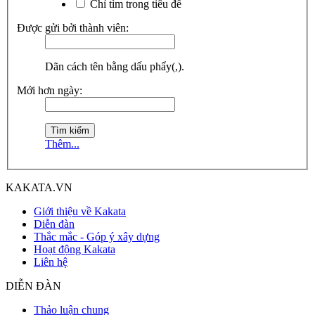
Chỉ tìm trong tiêu đề
Được gửi bởi thành viên:
Dãn cách tên bằng dấu phẩy(,).
Mới hơn ngày:
Thêm...
KAKATA.VN
Giới thiệu về Kakata
Diễn đàn
Thắc mắc - Góp ý xây dựng
Hoạt động Kakata
Liên hệ
DIỄN ĐÀN
Thảo luận chung