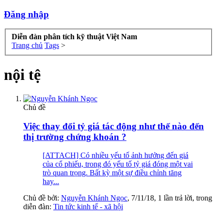
Đăng nhập
Diễn đàn phân tích kỹ thuật Việt Nam
Trang chủ
Tags
>
nội tệ
Chủ đề
Việc thay đổi tỷ giá tác động như thế nào đến
thị trường chứng khoán ?
[ATTACH] Có nhiều yếu tố ảnh hưởng đến giá
của cổ phiếu, trong đó yếu tố tỷ giá đóng một vai
trò quan trọng. Bất kỳ một sự điều chỉnh tăng
hay...
Chủ đề bởi:
Nguyễn Khánh Ngọc
,
7/11/18
, 1 lần trả lời, trong
diễn đàn:
Tin tức kinh tế - xã hội