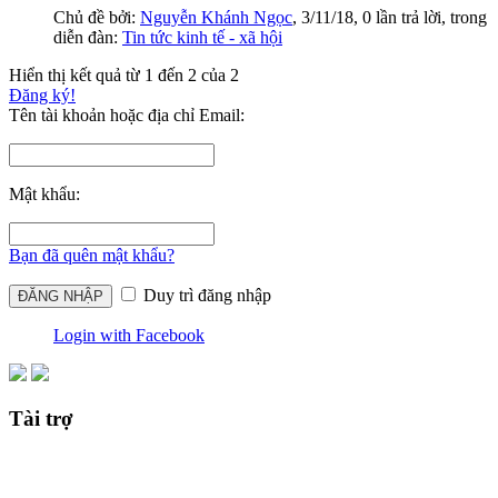
Chủ đề bởi:
Nguyễn Khánh Ngọc
,
3/11/18
, 0 lần trả lời, trong
diễn đàn:
Tin tức kinh tế - xã hội
Hiển thị kết quả từ 1 đến 2 của 2
Đăng ký!
Tên tài khoản hoặc địa chỉ Email:
Mật khẩu:
Bạn đã quên mật khẩu?
Duy trì đăng nhập
Login with Facebook
Tài trợ