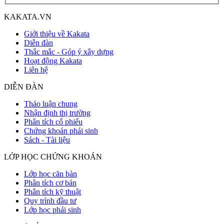
KAKATA.VN
Giới thiệu về Kakata
Diễn đàn
Thắc mắc - Góp ý xây dựng
Hoạt động Kakata
Liên hệ
DIỄN ĐÀN
Thảo luận chung
Nhận định thị trường
Phân tích cổ phiếu
Chứng khoán phái sinh
Sách - Tài liệu
LỚP HỌC CHỨNG KHOÁN
Lớp học căn bản
Phân tích cơ bản
Phân tích kỹ thuật
Quy trình đầu tư
Lớp học phái sinh