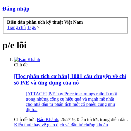
Đăng nhập
Diễn đàn phân tích kỹ thuật Việt Nam
Trang chủ
Tags
>
p/e lõi
Chủ đề
[Học phân tích cơ bản] 1001 câu chuyện về chỉ
số P/E và ứng dụng của nó
[ATTACH] P/E hay Price to earnings ratio là một
trong những công cụ hiệu quả và mạnh mẽ nhất
cho nhà đầu tư phân tích một cổ phiếu cũng như
định...
Chủ đề bởi:
Bảo Khánh
,
26/2/19
, 0 lần trả lời, trong diễn đàn:
Kiến thức hay về giao dịch và đầu tư chứng khoán