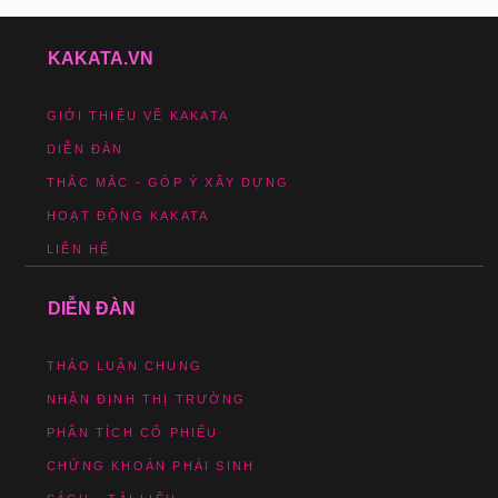
KAKATA.VN
GIỚI THIỆU VỀ KAKATA
DIỄN ĐÀN
THẮC MẮC - GÓP Ý XÂY DỰNG
HOẠT ĐỘNG KAKATA
LIÊN HỆ
DIỄN ĐÀN
THẢO LUẬN CHUNG
NHẬN ĐỊNH THỊ TRƯỜNG
PHÂN TÍCH CỔ PHIẾU
CHỨNG KHOÁN PHÁI SINH