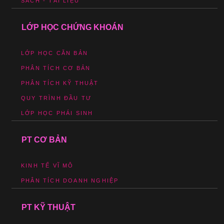
SÁCH - TÀI LIỆU
LỚP HỌC CHỨNG KHOÁN
LỚP HỌC CĂN BẢN
PHÂN TÍCH CƠ BẢN
PHÂN TÍCH KỸ THUẬT
QUY TRÌNH ĐẦU TƯ
LỚP HỌC PHÁI SINH
PT CƠ BẢN
KINH TẾ VĨ MÔ
PHÂN TÍCH DOANH NGHIỆP
PT KỸ THUẬT