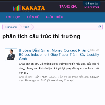
Đăng nhập
TRANG CHỦ
DIỄN ĐÀN
LỚP HỌC
LIÊN HỆ
GIỚI THIỆU
Trang chủ
Tags
phân tích cấu trúc thị trường
[Hướng Dẫn] Smart Money Concept Phần 6:
Chủ đề
Bộ Lọc Inducement Giúp Trader Tránh Bẫy Liquidity
Grab
Chào anh chị em, Có những lúc thị trường cho tín hiệu đẹp, cấu trúc rõ
ràng, nhưng sau khi vào lệnh thì giá lại quay đầu quét stoploss… rồi
mới đi...
Chủ đề bởi:
Tuấn Thành
,
2/5/25
, 0 lần trả lời, trong diễn đàn:
Chuyên
mục Phương pháp SMC (Smart Money Concept)