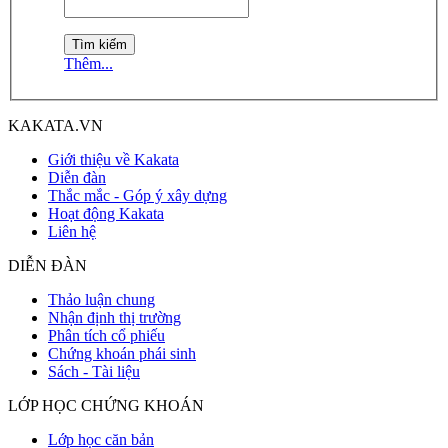
Thêm...
KAKATA.VN
Giới thiệu về Kakata
Diễn đàn
Thắc mắc - Góp ý xây dựng
Hoạt động Kakata
Liên hệ
DIỄN ĐÀN
Thảo luận chung
Nhận định thị trường
Phân tích cổ phiếu
Chứng khoán phái sinh
Sách - Tài liệu
LỚP HỌC CHỨNG KHOÁN
Lớp học căn bản