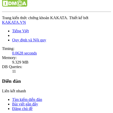
Trang kiến thức chứng khoán KAKATA. Thiết kế bởi
KAKATA.VN
Tiếng Việt
Quy định và Nội quy
Timing:
0.0628 seconds
Memory:
9.329 MB
DB Queries:
11
Diễn đàn
Liên kết nhanh
Tìm kiếm diễn đàn
Bài viết gần đây
Đăng chủ đề