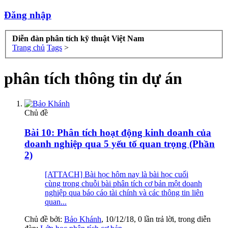
Đăng nhập
Diễn đàn phân tích kỹ thuật Việt Nam
Trang chủ
Tags
>
phân tích thông tin dự án
Chủ đề
Bài 10: Phân tích hoạt động kinh doanh của
doanh nghiệp qua 5 yếu tố quan trọng (Phần
2)
[ATTACH] Bài học hôm nay là bài học cuối
cùng trong chuỗi bài phân tích cơ bản một doanh
nghiệp qua báo cáo tài chính và các thông tin liên
quan...
Chủ đề bởi:
Bảo Khánh
,
10/12/18
, 0 lần trả lời, trong diễn