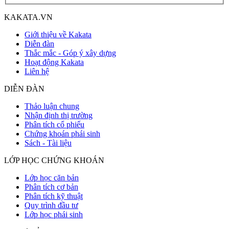
KAKATA.VN
Giới thiệu về Kakata
Diễn đàn
Thắc mắc - Góp ý xây dựng
Hoạt động Kakata
Liên hệ
DIỄN ĐÀN
Thảo luận chung
Nhận định thị trường
Phân tích cổ phiếu
Chứng khoán phái sinh
Sách - Tài liệu
LỚP HỌC CHỨNG KHOÁN
Lớp học căn bản
Phân tích cơ bản
Phân tích kỹ thuật
Quy trình đầu tư
Lớp học phái sinh