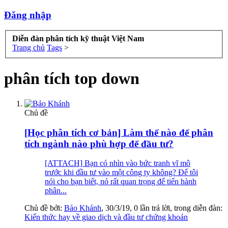
Đăng nhập
Diễn đàn phân tích kỹ thuật Việt Nam
Trang chủ
Tags
>
phân tích top down
Chủ đề
[Học phân tích cơ bản] Làm thế nào để phân
tích ngành nào phù hợp để đầu tư?
[ATTACH] Bạn có nhìn vào bức tranh vĩ mô
trước khi đầu tư vào một công ty không? Để tôi
nói cho bạn biết, nó rất quan trọng để tiến hành
phân...
Chủ đề bởi:
Bảo Khánh
,
30/3/19
, 0 lần trả lời, trong diễn đàn:
Kiến thức hay về giao dịch và đầu tư chứng khoán