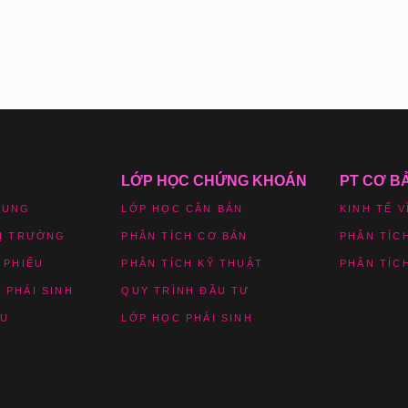
LỚP HỌC CHỨNG KHOÁN
PT CƠ B
HUNG
LỚP HỌC CĂN BẢN
KINH TẾ V
HỊ TRƯỜNG
PHÂN TÍCH CƠ BẢN
PHÂN TÍC
 PHIẾU
PHÂN TÍCH KỸ THUẬT
PHÂN TÍC
 PHÁI SINH
QUY TRÌNH ĐẦU TƯ
ỆU
LỚP HỌC PHÁI SINH