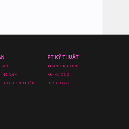
ẢN
PT KỸ THUẬT
Ĩ MÔ
THANH KHOẢN
H NGÀNH
XU HƯỚNG
H DOANH NGHIỆP
INDICATOR