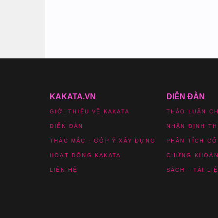
KAKATA.VN
DIỄN ĐÀN
GIỚI THIỆU VỀ KAKATA
THẢO LUẬN C
DIỄN ĐÀN
NHẬN ĐỊNH T
THẮC MẮC - GÓP Ý XÂY DỰNG
PHÂN TÍCH CỔ
HOẠT ĐỘNG KAKATA
CHỨNG KHOÁN
LIÊN HỆ
SÁCH - TÀI LI