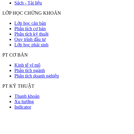
Sách - Tài liệu
LỚP HỌC CHỨNG KHOÁN
Lớp học căn bản
Phân tích cơ bản
Phân tích kỹ thuật
Quy trình đầu tư
Lớp học phái sinh
PT CƠ BẢN
Kinh tế vĩ mô
Phân tích ngành
Phân tích doanh nghiệp
PT KỸ THUẬT
Thanh khoản
Xu hướng
Indicator