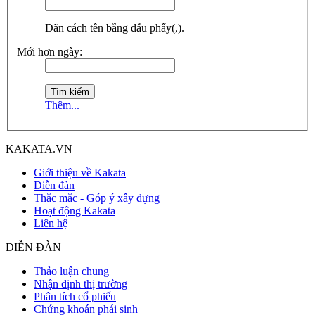
Dãn cách tên bằng dấu phẩy(,).
Mới hơn ngày:
Thêm...
KAKATA.VN
Giới thiệu về Kakata
Diễn đàn
Thắc mắc - Góp ý xây dựng
Hoạt động Kakata
Liên hệ
DIỄN ĐÀN
Thảo luận chung
Nhận định thị trường
Phân tích cổ phiếu
Chứng khoán phái sinh