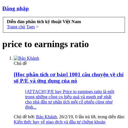
Đăng nhập
Diễn đàn phân tích kỹ thuật Việt Nam
Trang chủ
Tags
>
price to earnings ratio
Chủ đề
[Học phân tích cơ bản] 1001 câu chuyện về chỉ
số P/E và ứng dụng của nó
[ATTACH] P/E hay Price to earnings ratio là một
trong những công cụ hiệu quả và mạnh mẽ nhất
cho nhà đầu tư phân tích một cổ phiếu cũng như
định...
Chủ đề bởi:
Bảo Khánh
,
26/2/19
, 0 lần trả lời, trong diễn đàn:
Kiến thức hay về giao dịch và đầu tư chứng khoán