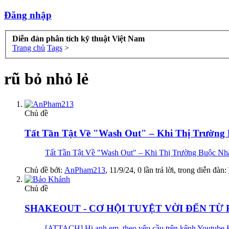
Đăng nhập
Diễn đàn phân tích kỹ thuật Việt Nam
Trang chủ
Tags
>
rũ bỏ nhỏ lẻ
Chủ đề
Tất Tần Tật Về "Wash Out" – Khi Thị Trường
Tất Tần Tật Về "Wash Out" – Khi Thị Trường Buộc Nhà 
Chủ đề bởi:
AnPham213
,
11/9/24
, 0 lần trả lời, trong diễn đàn:
Chủ đề
SHAKEOUT - CƠ HỘI TUYỆT VỜI ĐẾN T
[ATTACH] Hi anh em, theo yêu cầu trên kênh Youtube Ka