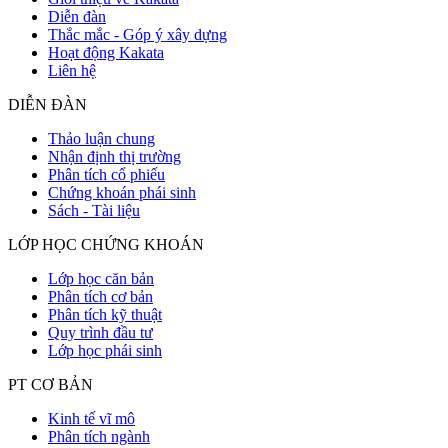
Diễn đàn
Thắc mắc - Góp ý xây dựng
Hoạt động Kakata
Liên hệ
DIỄN ĐÀN
Thảo luận chung
Nhận định thị trường
Phân tích cổ phiếu
Chứng khoán phái sinh
Sách - Tài liệu
LỚP HỌC CHỨNG KHOÁN
Lớp học căn bản
Phân tích cơ bản
Phân tích kỹ thuật
Quy trình đầu tư
Lớp học phái sinh
PT CƠ BẢN
Kinh tế vĩ mô
Phân tích ngành