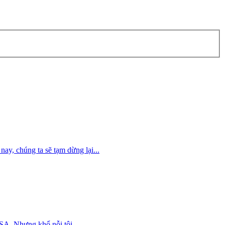
, chúng ta sẽ tạm dừng lại...
SA. Nhưng khổ nỗi tôi...