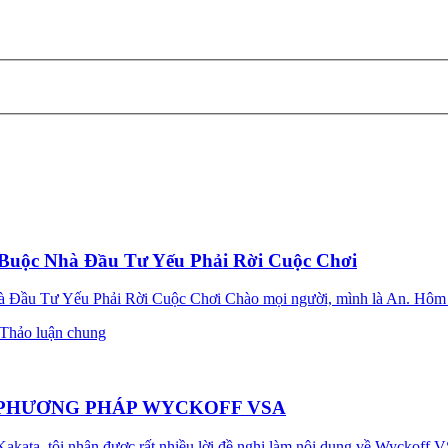
 Buộc Nhà Đầu Tư Yếu Phải Rời Cuộc Chơi
Đầu Tư Yếu Phải Rời Cuộc Chơi Chào mọi người, mình là An. Hôm nay
Thảo luận chung
Ừ PHƯƠNG PHÁP WYCKOFF VSA
kata, tôi nhận được rất nhiều lời đề nghị làm nội dung về Wyckoff V