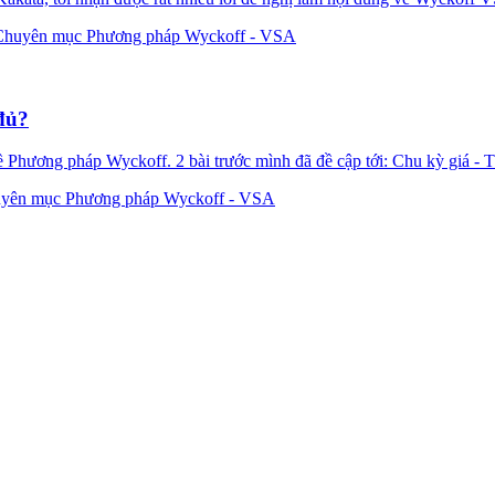
Chuyên mục Phương pháp Wyckoff - VSA
 đủ?
ương pháp Wyckoff. 2 bài trước mình đã đề cập tới: Chu kỳ giá - Tíc
yên mục Phương pháp Wyckoff - VSA