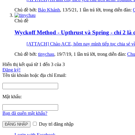
Chủ đề bởi:
Bảo Khánh
,
13/5/21
, 1 lần trả lời, trong diễn đàn:
Chủ đề
Wyckoff Method - Upthrust và Spring - chỉ 2 là
[ATTACH] Chào ACE, hôm nay mình tiếp tục chia sẻ về Ph
Chủ đề bởi:
tinychau
,
19/7/19
, 1 lần trả lời, trong diễn đàn:
Chu
Hiển thị kết quả từ 1 đến 3 của 3
Đăng ký!
Tên tài khoản hoặc địa chỉ Email:
Mật khẩu:
Bạn đã quên mật khẩu?
Duy trì đăng nhập
Login with Facebook