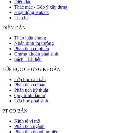
Diễn đàn
Thắc mắc - Góp ý xây dựng
Hoạt động Kakata
Liên hệ
DIỄN ĐÀN
Thảo luận chung
Nhận định thị trường
Phân tích cổ phiếu
Chứng khoán phái sinh
Sách - Tài liệu
LỚP HỌC CHỨNG KHOÁN
Lớp học căn bản
Phân tích cơ bản
Phân tích kỹ thuật
Quy trình đầu tư
Lớp học phái sinh
PT CƠ BẢN
Kinh tế vĩ mô
Phân tích ngành
Phân tích doanh nghiệp