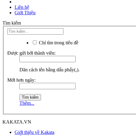
Liên hệ
Giới Thiệu
Tìm kiếm
Chỉ tìm trong tiêu đề
Được gửi bởi thành viên:
Dãn cách tên bằng dấu phẩy(,).
Mới hơn ngày:
Thêm...
KAKATA.VN
Giới thiệu về Kakata