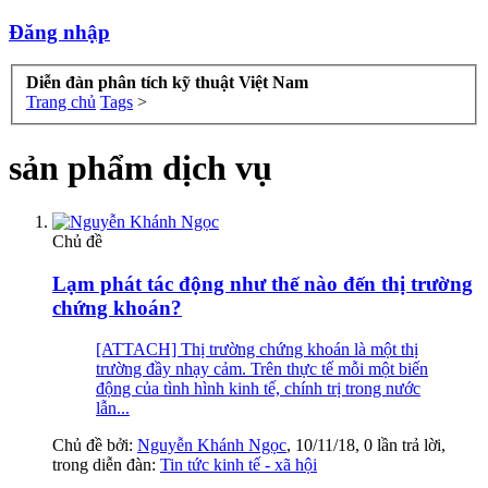
Đăng nhập
Diễn đàn phân tích kỹ thuật Việt Nam
Trang chủ
Tags
>
sản phẩm dịch vụ
Chủ đề
Lạm phát tác động như thế nào đến thị trường
chứng khoán?
[ATTACH] Thị trường chứng khoán là một thị
trường đầy nhạy cảm. Trên thực tế mỗi một biến
động của tình hình kinh tế, chính trị trong nước
lẫn...
Chủ đề bởi:
Nguyễn Khánh Ngọc
,
10/11/18
, 0 lần trả lời,
trong diễn đàn:
Tin tức kinh tế - xã hội