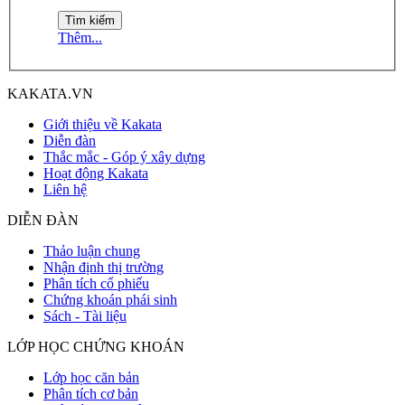
Thêm...
KAKATA.VN
Giới thiệu về Kakata
Diễn đàn
Thắc mắc - Góp ý xây dựng
Hoạt động Kakata
Liên hệ
DIỄN ĐÀN
Thảo luận chung
Nhận định thị trường
Phân tích cổ phiếu
Chứng khoán phái sinh
Sách - Tài liệu
LỚP HỌC CHỨNG KHOÁN
Lớp học căn bản
Phân tích cơ bản