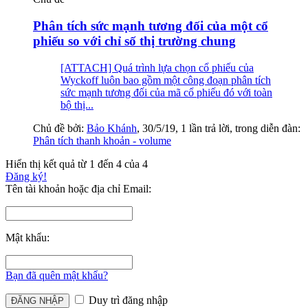
Phân tích sức mạnh tương đối của một cổ
phiếu so với chỉ số thị trường chung
[ATTACH] Quá trình lựa chọn cổ phiếu của
Wyckoff luôn bao gồm một công đoạn phân tích
sức mạnh tương đối của mã cổ phiếu đó với toàn
bộ thị...
Chủ đề bởi:
Bảo Khánh
,
30/5/19
, 1 lần trả lời, trong diễn đàn:
Phân tích thanh khoản - volume
Hiển thị kết quả từ 1 đến 4 của 4
Đăng ký!
Tên tài khoản hoặc địa chỉ Email:
Mật khẩu:
Bạn đã quên mật khẩu?
Duy trì đăng nhập