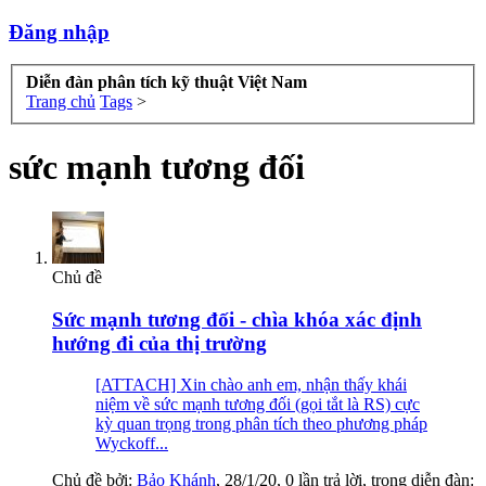
Đăng nhập
Diễn đàn phân tích kỹ thuật Việt Nam
Trang chủ
Tags
>
sức mạnh tương đối
Chủ đề
Sức mạnh tương đối - chìa khóa xác định
hướng đi của thị trường
[ATTACH] Xin chào anh em, nhận thấy khái
niệm về sức mạnh tương đối (gọi tắt là RS) cực
kỳ quan trọng trong phân tích theo phương pháp
Wyckoff...
Chủ đề bởi:
Bảo Khánh
,
28/1/20
, 0 lần trả lời, trong diễn đàn: