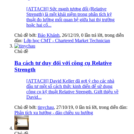
[ATTACH] Sức mạnh tương đối (Relative
Strength) là một khái niệm trong phân tích kỹ
thuật đo lường mối quan hệ giữa hai thị trường
hoặc hai cổ...
Chủ đề bởi:
Bảo Khánh
,
26/12/19
, 0 lần trả lời, trong diễn
đàn:
Lớp học CMT - Chartered Market Technician
Chủ đề
Ba cách tư duy đối với công cụ Relative
Strength
[ATTACH] David Keller đã gợi ý cho các nhà
đầu tư một số cách thức kinh điển để sử dụng
công cụ kỹ thuật Relative Strength. Giới thiệu về
David...
Chủ đề bởi:
tinychau
,
27/10/19
, 0 lần trả lời, trong diễn đàn:
Phân tích xu hướng - đảo chiều xu hướng
Chủ đề