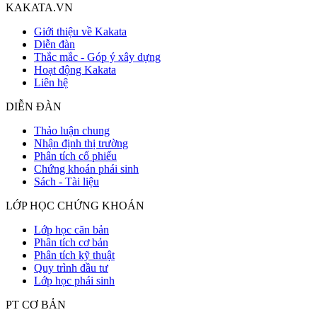
KAKATA.VN
Giới thiệu về Kakata
Diễn đàn
Thắc mắc - Góp ý xây dựng
Hoạt động Kakata
Liên hệ
DIỄN ĐÀN
Thảo luận chung
Nhận định thị trường
Phân tích cổ phiếu
Chứng khoán phái sinh
Sách - Tài liệu
LỚP HỌC CHỨNG KHOÁN
Lớp học căn bản
Phân tích cơ bản
Phân tích kỹ thuật
Quy trình đầu tư
Lớp học phái sinh
PT CƠ BẢN