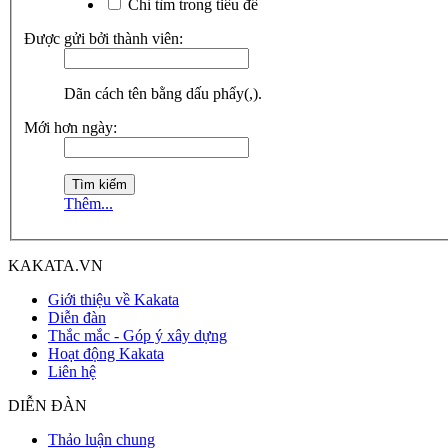
Chỉ tìm trong tiêu đề
Được gửi bởi thành viên:
Dãn cách tên bằng dấu phẩy(,).
Mới hơn ngày:
Thêm...
KAKATA.VN
Giới thiệu về Kakata
Diễn đàn
Thắc mắc - Góp ý xây dựng
Hoạt động Kakata
Liên hệ
DIỄN ĐÀN
Thảo luận chung