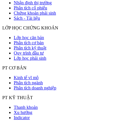
Nhận định thị trường
Phân tích cổ phiếu
Chứng khoán phái sinh
Sách - Tài liệu
LỚP HỌC CHỨNG KHOÁN
Lớp học căn bản
Phân tích cơ bản
Phân tích kỹ thuật
Quy trình đầu tư
Lớp học phái sinh
PT CƠ BẢN
Kinh tế vĩ mô
Phân tích ngành
Phân tích doanh nghiệp
PT KỸ THUẬT
Thanh khoản
Xu hướng
Indicator