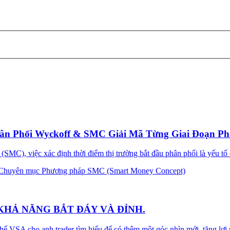
ân Phối Wyckoff & SMC Giải Mã Từng Giai Đoạn Ph
MC), việc xác định thời điểm thị trường bắt đầu phân phối là yếu tố 
Chuyên mục Phương pháp SMC (Smart Money Concept)
KHẢ NĂNG BẮT ĐÁY VÀ ĐỈNH.
hế VSA cho anh trader tìm hiểu để có thêm một góc nhìn mới, tăng lợi 