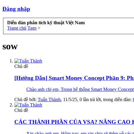
Đăng nhập
Diễn đàn phân tích kỹ thuật Việt Nam
Trang chủ
Tags
>
sow
Chủ đề
[Hướng Dẫn] Smart Money Concept Phần 9: Ph
Chào anh chị em, Trong hệ thống Smart Money Concept (S
Chủ đề bởi:
Tuấn Thành
,
11/5/25
, 0 lần trả lời, trong diễn đàn:
Chủ đề
CÁC THÀNH PHẦN CỦA VSA? NÂNG CAO 
Xin chào anh em. Hôm nay, em xin chia sẽ thêm về các t