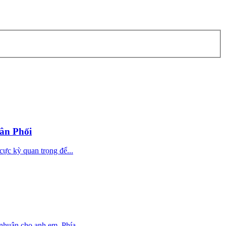
ân Phối
cực kỳ quan trọng để...
nhuận cho anh em. Phía...