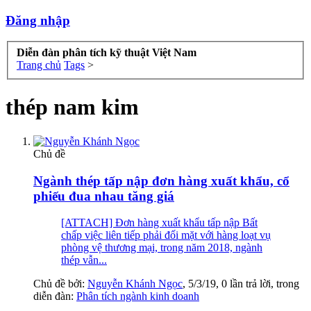
Đăng nhập
Diễn đàn phân tích kỹ thuật Việt Nam
Trang chủ
Tags
>
thép nam kim
Chủ đề
Ngành thép tấp nập đơn hàng xuất khẩu, cổ
phiếu đua nhau tăng giá
[ATTACH] Đơn hàng xuất khẩu tấp nập Bất
chấp việc liên tiếp phải đối mặt với hàng loạt vụ
phòng vệ thương mại, trong năm 2018, ngành
thép vẫn...
Chủ đề bởi:
Nguyễn Khánh Ngọc
,
5/3/19
, 0 lần trả lời, trong
diễn đàn:
Phân tích ngành kinh doanh