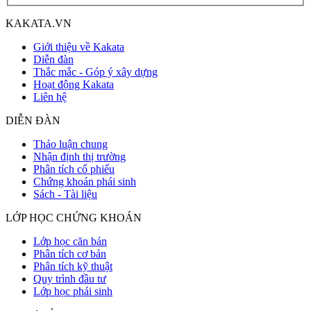
KAKATA.VN
Giới thiệu về Kakata
Diễn đàn
Thắc mắc - Góp ý xây dựng
Hoạt động Kakata
Liên hệ
DIỄN ĐÀN
Thảo luận chung
Nhận định thị trường
Phân tích cổ phiếu
Chứng khoán phái sinh
Sách - Tài liệu
LỚP HỌC CHỨNG KHOÁN
Lớp học căn bản
Phân tích cơ bản
Phân tích kỹ thuật
Quy trình đầu tư
Lớp học phái sinh