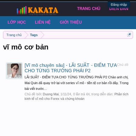
Đăng nhập
TRANG CHỦ
DIỄN ĐÀN
LỚP HỌC
LIÊN HỆ
GIỚI THIỆU
Trang chủ
Tags
vĩ mô cơ bản
[Vĩ mô chuyên sâu] - LÃI SUẤT - ĐIỂM TỰA
Chủ đề
CHO TỪNG TRƯỜNG PHÁI P2
LÃI SUẤT - ĐIỂM TỰA CHO TỪNG TRƯỜNG PHÁI P2 Chào anh chị,
Mai Quin đã quay trở lại với series vĩ mô - tiền tệ cơ bản rồi đây. Trong
bài viết trước...
Chủ đề bởi:
Duong Mai
,
1/11/24
, 0 lần trả lời, trong diễn đàn:
Phân tích
kinh tế vĩ mô cho Forex và chứng khoán