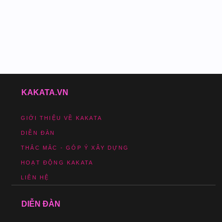
KAKATA.VN
GIỚI THIỆU VỀ KAKATA
DIỄN ĐÀN
THẮC MẮC - GÓP Ý XÂY DỰNG
HOẠT ĐỘNG KAKATA
LIÊN HỆ
DIỄN ĐÀN