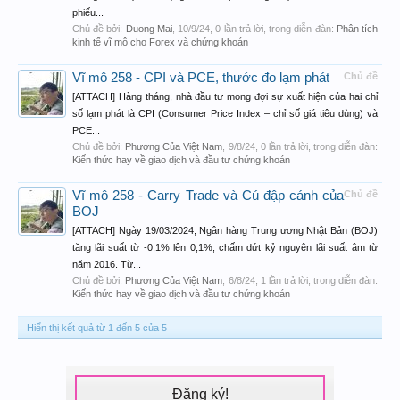
phiếu...
Chủ đề bởi:
Duong Mai
,
10/9/24
, 0 lần trả lời, trong diễn đàn:
Phân tích
kinh tế vĩ mô cho Forex và chứng khoán
Vĩ mô 258 - CPI và PCE, thước đo lạm phát
Chủ đề
[ATTACH] Hàng tháng, nhà đầu tư mong đợi sự xuất hiện của hai chỉ
số lạm phát là CPI (Consumer Price Index – chỉ số giá tiêu dùng) và
PCE...
Chủ đề bởi:
Phương Của Việt Nam
,
9/8/24
, 0 lần trả lời, trong diễn đàn:
Kiến thức hay về giao dịch và đầu tư chứng khoán
Vĩ mô 258 - Carry Trade và Cú đập cánh của
Chủ đề
BOJ
[ATTACH] Ngày 19/03/2024, Ngân hàng Trung ương Nhật Bản (BOJ)
tăng lãi suất từ -0,1% lên 0,1%, chấm dứt kỷ nguyên lãi suất âm từ
năm 2016. Từ...
Chủ đề bởi:
Phương Của Việt Nam
,
6/8/24
, 1 lần trả lời, trong diễn đàn:
Kiến thức hay về giao dịch và đầu tư chứng khoán
Hiển thị kết quả từ 1 đến 5 của 5
Đăng ký!