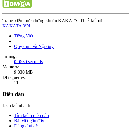
Trang kiến thức chứng khoán KAKATA. Thiết kế bởi
KAKATA.VN
Tiếng Việt
Quy định và Nội quy
Timing:
0.0630 seconds
Memory:
9.330 MB
DB Queries:
11
Diễn đàn
Liên kết nhanh
Tìm kiếm diễn đàn
Bài viết gần đây
Đăng chủ đề