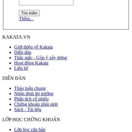
Thêm...
KAKATA.VN
Giới thiệu về Kakata
Diễn đàn
Thắc mắc - Góp ý xây dựng
Hoạt động Kakata
Liên hệ
DIỄN ĐÀN
Thảo luận chung
Nhận định thị trường
Phân tích cổ phiếu
Chứng khoán phái sinh
Sách - Tài liệu
LỚP HỌC CHỨNG KHOÁN
Lớp học căn bản