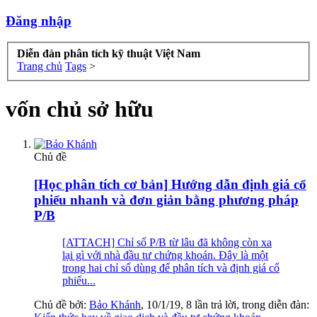
Đăng nhập
Diễn đàn phân tích kỹ thuật Việt Nam
Trang chủ
Tags
>
vốn chủ sở hữu
Chủ đề
[Học phân tích cơ bản] Hướng dẫn định giá cổ
phiếu nhanh và đơn giản bằng phương pháp
P/B
[ATTACH] Chỉ số P/B từ lâu đã không còn xa
lại gì với nhà đầu tư chứng khoán. Đây là một
trong hai chỉ số dùng để phân tích và định giá cổ
phiếu...
Chủ đề bởi:
Bảo Khánh
,
10/1/19
, 8 lần trả lời, trong diễn đàn: