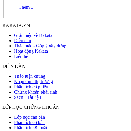
Thêm...
KAKATA.VN
Giới thiệu về Kakata
Diễn đàn
Thắc mắc - Góp ý xây dựng
Hoạt động Kakata
Liên hệ
DIỄN ĐÀN
Thảo luận chung
Nhận định thị trường
Phân tích cổ phiếu
Chứng khoán phái sinh
Sách - Tài liệu
LỚP HỌC CHỨNG KHOÁN
Lớp học căn bản
Phân tích cơ bản
Phân tích kỹ thuật