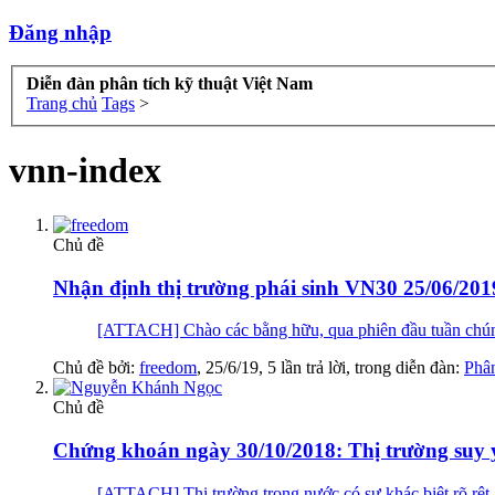
Đăng nhập
Diễn đàn phân tích kỹ thuật Việt Nam
Trang chủ
Tags
>
vnn-index
Chủ đề
Nhận định thị trường phái sinh VN30 25/06/2019
[ATTACH] Chào các bằng hữu, qua phiên đầu tuần chúng t
Chủ đề bởi:
freedom
,
25/6/19
, 5 lần trả lời, trong diễn đàn:
Phân
Chủ đề
Chứng khoán ngày 30/10/2018: Thị trường suy y
[ATTACH] Thị trường trong nước có sự khác biệt rõ rệ