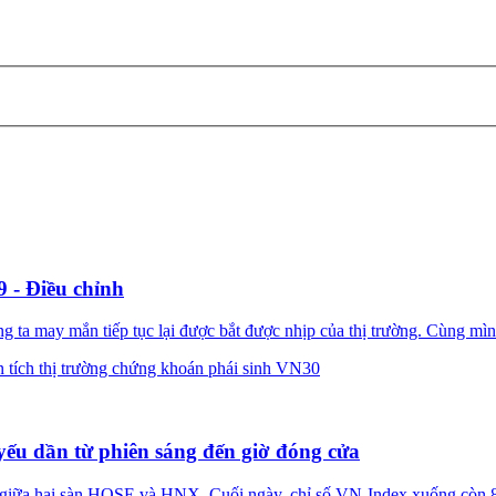
 - Điều chỉnh
a may mắn tiếp tục lại được bắt được nhịp của thị trường. Cùng mình 
 tích thị trường chứng khoán phái sinh VN30
ếu dần từ phiên sáng đến giờ đóng cửa
t giữa hai sàn HOSE và HNX. Cuối ngày, chỉ số VN-Index xuống còn 8