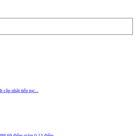
cập nhật tiếp tục...
88,69 điểm giảm 0,13 điểm...