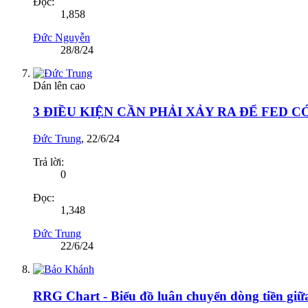
Đọc:
1,858
Đức Nguyễn
28/8/24
Dán lên cao
3 ĐIỀU KIỆN CẦN PHẢI XẢY RA ĐỂ FED 
Đức Trung
,
22/6/24
Trả lời:
0
Đọc:
1,348
Đức Trung
22/6/24
RRG Chart - Biểu đồ luân chuyển dòng tiền giữa 