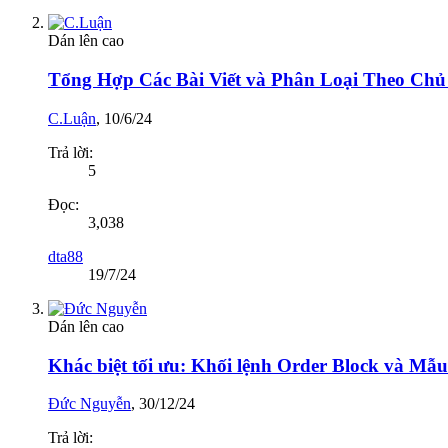
Dán lên cao
Tổng Hợp Các Bài Viết và Phân Loại Theo Chủ
C.Luận
,
10/6/24
Trả lời:
5
Đọc:
3,038
dta88
19/7/24
Dán lên cao
Khác biệt tối ưu: Khối lệnh Order Block và Mẫu
Đức Nguyễn
,
30/12/24
Trả lời: