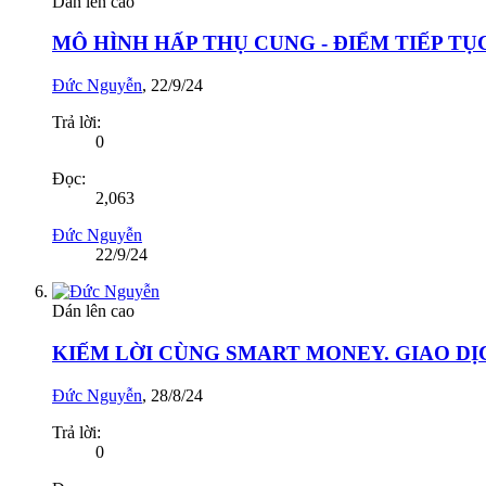
Dán lên cao
MÔ HÌNH HẤP THỤ CUNG - ĐIỂM TIẾP T
Đức Nguyễn
,
22/9/24
Trả lời:
0
Đọc:
2,063
Đức Nguyễn
22/9/24
Dán lên cao
KIẾM LỜI CÙNG SMART MONEY. GIAO DỊ
Đức Nguyễn
,
28/8/24
Trả lời:
0