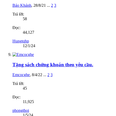
Bảo Khánh
,
28/8/21
...
2
3
Trả lời:
58
Đọc:
44,127
Hungtqhp
12/1/24
Tặng sách chứng khoán theo yêu cầu.
Emcocghe
,
8/4/22
...
2
3
Trả lời:
45
Đọc:
11,925
phongthoi
1/5/24