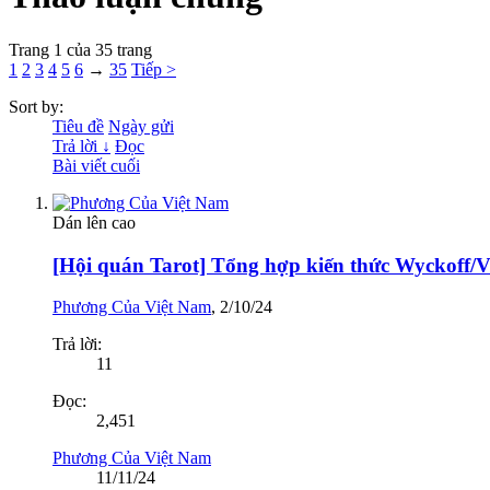
Trang 1 của 35 trang
1
2
3
4
5
6
→
35
Tiếp >
Sort by:
Tiêu đề
Ngày gửi
Trả lời ↓
Đọc
Bài viết cuối
Dán lên cao
[Hội quán Tarot] Tổng hợp kiến thức Wyckoff/
Phương Của Việt Nam
,
2/10/24
Trả lời:
11
Đọc:
2,451
Phương Của Việt Nam
11/11/24