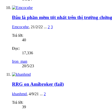
Đâu là phần mềm tốt nhất trên thị trường chứn
Emcocghe
,
21/2/22
...
2
3
Trả lời:
40
Đọc:
17,336
Iron_man
20/5/23
RRG on Amibroker (fail)
khanhmd
,
4/9/21
...
2
Trả lời:
39