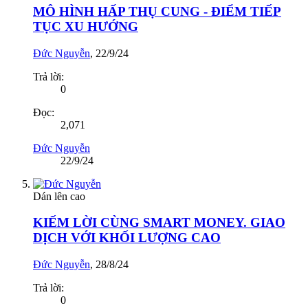
MÔ HÌNH HẤP THỤ CUNG - ĐIỂM TIẾP
TỤC XU HƯỚNG
Đức Nguyễn
,
22/9/24
Trả lời:
0
Đọc:
2,071
Đức Nguyễn
22/9/24
Dán lên cao
KIẾM LỜI CÙNG SMART MONEY. GIAO
DỊCH VỚI KHỐI LƯỢNG CAO
Đức Nguyễn
,
28/8/24
Trả lời:
0