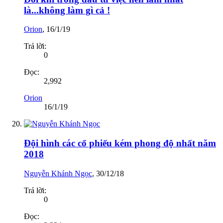
là...không làm gì cả !
Orion
,
16/1/19
Trả lời:
0
Đọc:
2,992
Orion
16/1/19
Đội hình các cổ phiếu kém phong độ nhất năm
2018
Nguyễn Khánh Ngọc
,
30/12/18
Trả lời:
0
Đọc: