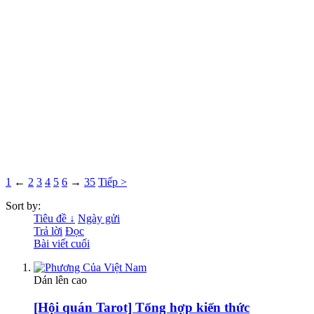
1
←
2
3
4
5
6
→
35
Tiếp >
Sort by:
Tiêu đề ↓
Ngày gửi
Trả lời
Đọc
Bài viết cuối
Dán lên cao
[Hội quán Tarot] Tổng hợp kiến thức