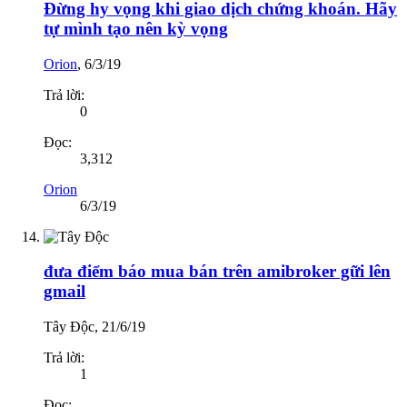
Đừng hy vọng khi giao dịch chứng khoán. Hãy
tự mình tạo nên kỳ vọng
Orion
,
6/3/19
Trả lời:
0
Đọc:
3,312
Orion
6/3/19
đưa điểm báo mua bán trên amibroker gữi lên
gmail
Tây Độc
,
21/6/19
Trả lời:
1
Đọc: