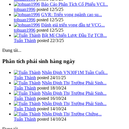
Báo Cáo Phân Tích Cổ Phiếu VCI...
tohuan1996
posted
12/5/25
GVR: Triển vọng ngành cao su...
tohuan1996
posted
12/5/25
Đánh giá triển vọng đầu tư VCG...
tohuan1996
posted
12/5/25
Bật Mí Chiến Lược Đầu Tư TCB...
Tuấn Thành
posted
22/3/25
Đang tải...
Phân tích phái sinh hàng ngày
Nhận Định VN30F1M Tuần Cuối...
Tuấn Thành
posted
24/11/25
Nhận Định Thị Trường Phái Sinh...
Tuấn Thành
posted
18/10/24
Nhận Định Thị Trường Phái Sinh...
Tuấn Thành
posted
16/10/24
Nhận Định Thị Trường Phái Sinh...
Tuấn Thành
posted
14/10/24
Nhận Định Thị Trường Chứng...
Tuấn Thành
posted
14/10/24
Đang tải...