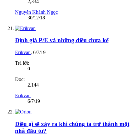
2,334
Nguyễn Khánh Ngọc
30/12/18
Định giá P/E và những điều chưa kể
Erikvan
,
6/7/19
Trả lời:
0
Đọc:
2,144
Erikvan
6/7/19
Điều gì sẽ xảy ra khi chúng ta trở thành một
nhà đầu tư?