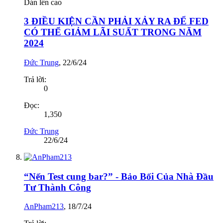
Dán lên cao
3 ĐIỀU KIỆN CẦN PHẢI XẢY RA ĐỂ FED
CÓ THỂ GIẢM LÃI SUẤT TRONG NĂM
2024
Đức Trung
,
22/6/24
Trả lời:
0
Đọc:
1,350
Đức Trung
22/6/24
“Nến Test cung bar?” - Bảo Bối Của Nhà Đầu
Tư Thành Công
AnPham213
,
18/7/24