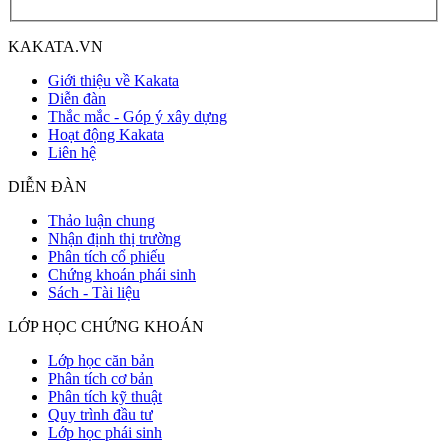
KAKATA.VN
Giới thiệu về Kakata
Diễn đàn
Thắc mắc - Góp ý xây dựng
Hoạt động Kakata
Liên hệ
DIỄN ĐÀN
Thảo luận chung
Nhận định thị trường
Phân tích cổ phiếu
Chứng khoán phái sinh
Sách - Tài liệu
LỚP HỌC CHỨNG KHOÁN
Lớp học căn bản
Phân tích cơ bản
Phân tích kỹ thuật
Quy trình đầu tư
Lớp học phái sinh