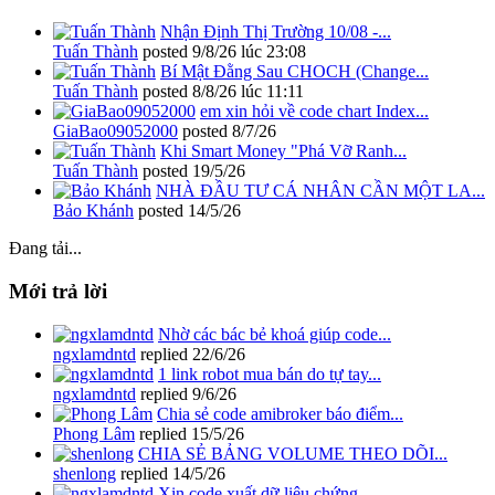
Nhận Định Thị Trường 10/08 -...
Tuấn Thành
posted
9/8/26 lúc 23:08
Bí Mật Đằng Sau CHOCH (Change...
Tuấn Thành
posted
8/8/26 lúc 11:11
em xin hỏi về code chart Index...
GiaBao09052000
posted
8/7/26
Khi Smart Money "Phá Vỡ Ranh...
Tuấn Thành
posted
19/5/26
NHÀ ĐẦU TƯ CÁ NHÂN CẦN MỘT LA...
Bảo Khánh
posted
14/5/26
Đang tải...
Mới trả lời
Nhờ các bác bẻ khoá giúp code...
ngxlamdntd
replied
22/6/26
1 link robot mua bán do tự tay...
ngxlamdntd
replied
9/6/26
Chia sẻ code amibroker báo điểm...
Phong Lâm
replied
15/5/26
CHIA SẺ BẢNG VOLUME THEO DÕI...
shenlong
replied
14/5/26
Xin code xuất dữ liệu chứng...