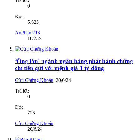
Trả lời:
0
Đọc:
5,623
AnPham213
18/7/24
‘Ông lớn' ngành ngân hàng phát hành chứng
chỉ tiền gửi với mệnh giá 1 tỷ đồng
Cừu Chứng Khoán
,
20/6/24
Trả lời:
0
Đọc:
775
Cừu Chứng Khoán
20/6/24