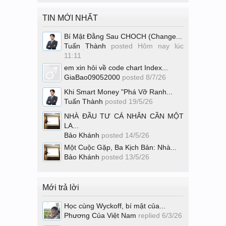
TIN MỚI NHẤT
Bí Mật Đằng Sau CHOCH (Change...
Tuấn Thành
posted
Hôm nay lúc
11:11
em xin hỏi về code chart Index...
GiaBao09052000
posted
8/7/26
Khi Smart Money "Phá Vỡ Ranh...
Tuấn Thành
posted
19/5/26
NHÀ ĐẦU TƯ CÁ NHÂN CẦN MỘT
LA...
Bảo Khánh
posted
14/5/26
Một Cuộc Gặp, Ba Kịch Bản: Nhà...
Bảo Khánh
posted
13/5/26
Mới trả lời
Học cùng Wyckoff, bí mật của...
Phương Của Việt Nam
replied
6/3/26