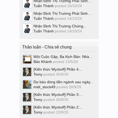
Nhận Định Thị Trường Phái Sinh...
Tuấn Thành
posted
16/10/24
Nhận Định Thị Trường Phái Sinh...
Tuấn Thành
posted
14/10/24
Nhận Định Thị Trường Chứng...
Tuấn Thành
posted
14/10/24
Thảo luận - Chia sẻ chung
Một Cuộc Gặp, Ba Kịch Bản: Nhà...
Bảo Khánh
posted
13/5/26
[Kiến thức Wyckoff] Phần 4:...
Tomy
posted
30/9/25
Dự báo dòng tiền ngành sau ngày...
midi_stock49
posted
28/9/25
[Kiến thức Wyckoff] Phần 3:...
Tomy
posted
26/9/25
[Kiến thức Wyckoff] Phần 2:...
Tomy
posted
23/9/25