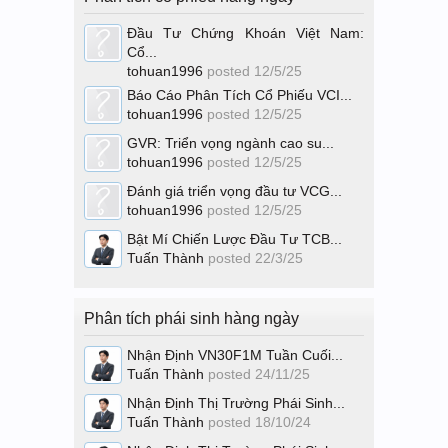
Đầu Tư Chứng Khoán Việt Nam:
Cổ...
tohuan1996
posted
12/5/25
Báo Cáo Phân Tích Cổ Phiếu VCI...
tohuan1996
posted
12/5/25
GVR: Triển vọng ngành cao su...
tohuan1996
posted
12/5/25
Đánh giá triển vọng đầu tư VCG...
tohuan1996
posted
12/5/25
Bật Mí Chiến Lược Đầu Tư TCB...
Tuấn Thành
posted
22/3/25
Phân tích phái sinh hàng ngày
Nhận Định VN30F1M Tuần Cuối...
Tuấn Thành
posted
24/11/25
Nhận Định Thị Trường Phái Sinh...
Tuấn Thành
posted
18/10/24