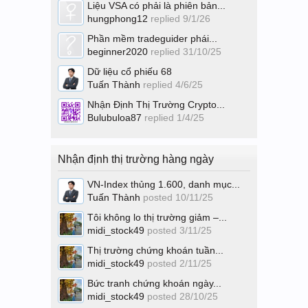
Liệu VSA có phải là phiên bản...
hungphong12
replied
9/1/26
Phần mềm tradeguider phái...
beginner2020
replied
31/10/25
Dữ liệu cổ phiếu 68
Tuấn Thành
replied
4/6/25
Nhận Định Thị Trường Crypto...
Bulubuloa87
replied
1/4/25
Nhận định thị trường hàng ngày
VN-Index thủng 1.600, danh mục...
Tuấn Thành
posted
10/11/25
Tôi không lo thị trường giảm –...
midi_stock49
posted
3/11/25
Thị trường chứng khoán tuần...
midi_stock49
posted
2/11/25
Bức tranh chứng khoán ngày...
midi_stock49
posted
28/10/25