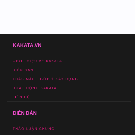
KAKATA.VN
GIỚI THIỆU VỀ KAKATA
DIỄN ĐÀN
THẮC MẮC - GÓP Ý XÂY DỰNG
HOẠT ĐỘNG KAKATA
LIÊN HỆ
DIỄN ĐÀN
THẢO LUẬN CHUNG