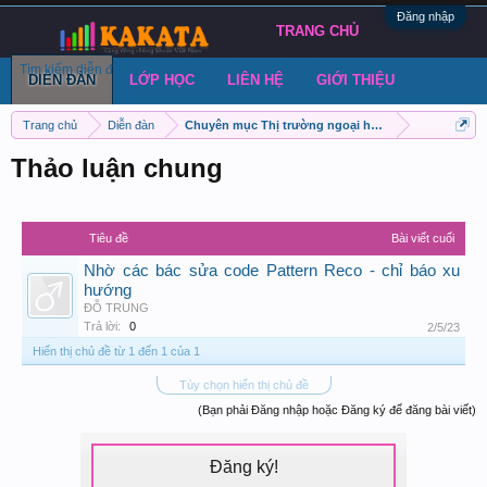
Đăng nhập
TRANG CHỦ
Tìm kiếm diễn đàn
Bài viết gần đây
Đăng chủ đề
DIỄN ĐÀN
LỚP HỌC
LIÊN HỆ
GIỚI THIỆU
Trang chủ
Diễn đàn
Chuyên mục Thị trường ngoại hối - Forex
Thảo luận chung
Tiêu đề
Bài viết cuối
Nhờ các bác sửa code Pattern Reco - chỉ báo xu
hướng
ĐỖ TRUNG
Trả lời:
0
2/5/23
Hiển thị chủ đề từ 1 đến 1 của 1
Tùy chọn hiển thị chủ đề
(Bạn phải Đăng nhập hoặc Đăng ký để đăng bài viết)
Đăng ký!