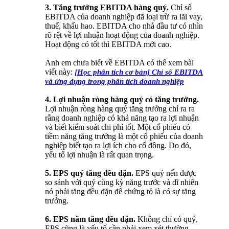
3. Tăng trưởng EBITDA hàng quý.
Chỉ số
EBITDA của doanh nghiệp đã loại trừ ra lãi vay,
thuế, khấu hao. EBITDA cho nhà đầu tư có nhìn
rõ rệt về lợi nhuận hoạt động của doanh nghiệp.
Hoạt động có tốt thì EBITDA mới cao.
Anh em chưa biết về EBITDA có thể xem bài
viết này:
[Học phân tích cơ bản] Chỉ số EBITDA
và ứng dụng trong phân tích doanh nghiệp
4. Lợi nhuận ròng hàng quý có tăng trưởng.
Lợi nhuận ròng hàng quý tăng trưởng chỉ ra ra
rằng doanh nghiệp có khả năng tạo ra lợi nhuận
và biết kiểm soát chi phí tốt. Một cổ phiếu có
tiềm năng tăng trưởng là một cổ phiếu của doanh
nghiệp biết tạo ra lợi ích cho cổ đông. Do đó,
yếu tố lợi nhuận là rất quan trọng.
5. EPS quý tăng đều đặn.
EPS quý nến được
so sánh với quý cùng kỳ năng trước và dĩ nhiên
nó phải tăng đều đặn để chứng tỏ là có sự tăng
trưởng.
6. EPS năm tăng đều đặn.
Không chỉ có quý,
EPS cũng là yếu tố cần phải xem xét thường