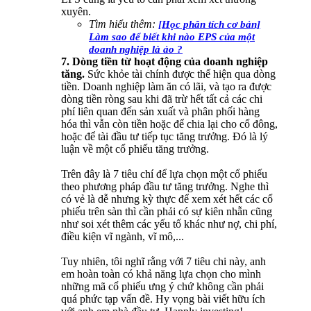
xuyên.
Tìm hiểu thêm:
[Học phân tích cơ bản]
Làm sao để biết khi nào EPS của một
doanh nghiệp là ảo ?
7. Dòng tiền từ hoạt động của doanh nghiệp
tăng.
Sức khỏe tài chính được thể hiện qua dòng
tiền. Doanh nghiệp làm ăn có lãi, và tạo ra được
dòng tiền ròng sau khi đã trừ hết tất cả các chi
phí liên quan đến sản xuất và phân phối hàng
hóa thì vẫn còn tiền hoặc để chia lại cho cổ đông,
hoặc để tài đầu tư tiếp tục tăng trưởng. Đó là lý
luận về một cổ phiếu tăng trưởng.
Trên đây là 7 tiêu chí để lựa chọn một cổ phiếu
theo phương pháp đầu tư tăng trưởng. Nghe thì
có vẻ là dễ nhưng kỳ thực để xem xét hết các cổ
phiếu trên sàn thì cần phải có sự kiên nhẫn cũng
như soi xét thêm các yếu tố khác như nợ, chi phí,
điều kiện vĩ ngành, vĩ mô,...
Tuy nhiên, tôi nghĩ rằng với 7 tiêu chi này, anh
em hoàn toàn có khả năng lựa chọn cho mình
những mã cổ phiếu ưng ý chứ không cần phải
quá phức tạp vấn đề. Hy vọng bài viết hữu ích