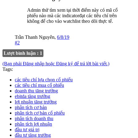
Admin thử tìm xem tại thời điểm này có mã cổ
phiếu nào mà các indicatorđạt các tiêu chí trên
không để cho vào watchlist theo dõi thực tế.
Trần Thanh Nguyên
,
6/8/19
#2
Lượt bình luận : 1
(Bạn phải Đăng nhập hoặc Đăng ký để trả lời bài viết.)
Tags:
các tiêu chí lựa chọn cổ phiếu
các tiêu chí mua cổ phiếu
doanh thu tăng trưởng
ebitda tăng trưởng
lợi nhuận tăng trưởng
phân tích cơ bản
phân tích cơ bản cổ phiếu
phân tích doanh thu
phân tích lợi nhuận
đầu tư giá trị
đầu tư tăng trưởng