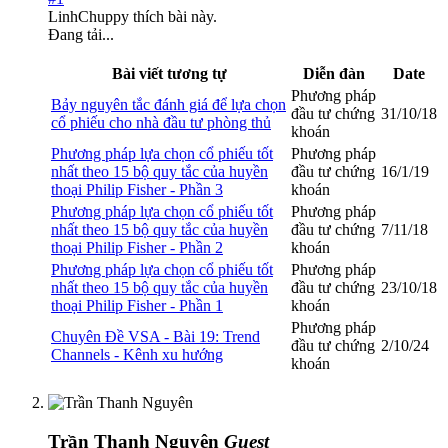
LinhChuppy
thích bài này.
Đang tải...
Bài viết tương tự
Diễn đàn
Date
Phương pháp
Bảy nguyên tắc đánh giá để lựa chọn
đầu tư chứng
31/10/18
cổ phiếu cho nhà đầu tư phòng thủ
khoán
Phương pháp lựa chọn cổ phiếu tốt
Phương pháp
nhất theo 15 bộ quy tắc của huyền
đầu tư chứng
16/1/19
thoại Philip Fisher - Phần 3
khoán
Phương pháp lựa chọn cổ phiếu tốt
Phương pháp
nhất theo 15 bộ quy tắc của huyền
đầu tư chứng
7/11/18
thoại Philip Fisher - Phần 2
khoán
Phương pháp lựa chọn cổ phiếu tốt
Phương pháp
nhất theo 15 bộ quy tắc của huyền
đầu tư chứng
23/10/18
thoại Philip Fisher - Phần 1
khoán
Phương pháp
Chuyên Đề VSA - Bài 19: Trend
đầu tư chứng
2/10/24
Channels - Kênh xu hướng
khoán
Trần Thanh Nguyên
Guest