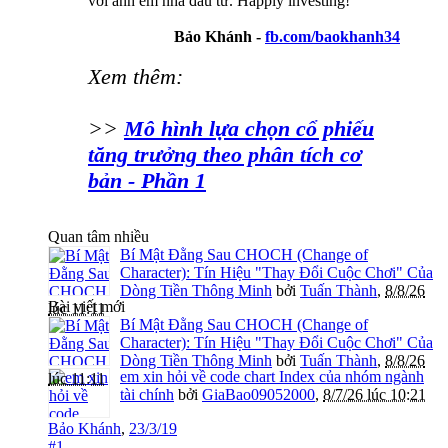
với anh em nhà đầu tư. Happly investing!
Bảo Khánh -
fb.com/baokhanh34
Xem thêm:
>>
Mô hình lựa chọn cổ phiếu
tăng trưởng theo phân tích cơ
bản - Phần 1
Quan tâm nhiều
Bí Mật Đằng Sau CHOCH (Change of
Character): Tín Hiệu "Thay Đổi Cuộc Chơi" Của
Dòng Tiền Thông Minh
bởi
Tuấn Thành
,
8/8/26
Bài viết mới
lúc 11:11
Bí Mật Đằng Sau CHOCH (Change of
Character): Tín Hiệu "Thay Đổi Cuộc Chơi" Của
Dòng Tiền Thông Minh
bởi
Tuấn Thành
,
8/8/26
em xin hỏi về code chart Index của nhóm ngành
lúc 11:11
tài chính
bởi
GiaBao09052000
,
8/7/26 lúc 10:21
Bảo Khánh
,
23/3/19
#1