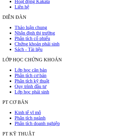
Hoạt động Kakata
Liên hệ
DIỄN ĐÀN
Thảo luận chung
Nhận định thị trường
Phân tích cổ phiếu
Chứng khoán phái sinh
Sách - Tài liệu
LỚP HỌC CHỨNG KHOÁN
Lớp học căn bản
Phân tích cơ bản
Phân tích kỹ thuật
Quy trình đầu tư
Lớp học phái sinh
PT CƠ BẢN
Kinh tế vĩ mô
Phân tích ngành
Phân tích doanh nghiệp
PT KỸ THUẬT