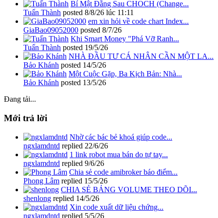
Bí Mật Đằng Sau CHOCH (Change...
Tuấn Thành
posted
8/8/26 lúc 11:11
em xin hỏi về code chart Index...
GiaBao09052000
posted
8/7/26
Khi Smart Money "Phá Vỡ Ranh...
Tuấn Thành
posted
19/5/26
NHÀ ĐẦU TƯ CÁ NHÂN CẦN MỘT LA...
Bảo Khánh
posted
14/5/26
Một Cuộc Gặp, Ba Kịch Bản: Nhà...
Bảo Khánh
posted
13/5/26
Đang tải...
Mới trả lời
Nhờ các bác bẻ khoá giúp code...
ngxlamdntd
replied
22/6/26
1 link robot mua bán do tự tay...
ngxlamdntd
replied
9/6/26
Chia sẻ code amibroker báo điểm...
Phong Lâm
replied
15/5/26
CHIA SẺ BẢNG VOLUME THEO DÕI...
shenlong
replied
14/5/26
Xin code xuất dữ liệu chứng...
ngxlamdntd
replied
5/5/26