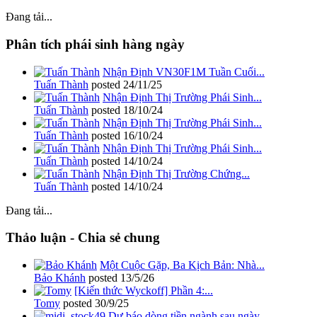
Đang tải...
Phân tích phái sinh hàng ngày
Nhận Định VN30F1M Tuần Cuối...
Tuấn Thành
posted
24/11/25
Nhận Định Thị Trường Phái Sinh...
Tuấn Thành
posted
18/10/24
Nhận Định Thị Trường Phái Sinh...
Tuấn Thành
posted
16/10/24
Nhận Định Thị Trường Phái Sinh...
Tuấn Thành
posted
14/10/24
Nhận Định Thị Trường Chứng...
Tuấn Thành
posted
14/10/24
Đang tải...
Thảo luận - Chia sẻ chung
Một Cuộc Gặp, Ba Kịch Bản: Nhà...
Bảo Khánh
posted
13/5/26
[Kiến thức Wyckoff] Phần 4:...
Tomy
posted
30/9/25
Dự báo dòng tiền ngành sau ngày...