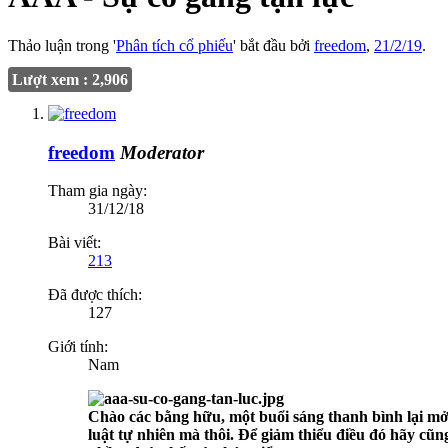
Thảo luận trong '
Phân tích cổ phiếu
' bắt đầu bởi
freedom
,
21/2/19
.
Lượt xem : 2,906
freedom
Moderator
Tham gia ngày:
31/12/18
Bài viết:
213
Đã được thích:
127
Giới tính:
Nam
Chào các bằng hữu, một buổi sáng thanh bình lại mở r
luật tự nhiên mà thôi. Để giảm thiểu điều đó hãy cũn