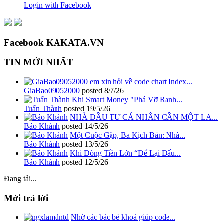
Login with Facebook
Facebook KAKATA.VN
TIN MỚI NHẤT
em xin hỏi về code chart Index...
GiaBao09052000
posted
8/7/26
Khi Smart Money "Phá Vỡ Ranh...
Tuấn Thành
posted
19/5/26
NHÀ ĐẦU TƯ CÁ NHÂN CẦN MỘT LA...
Bảo Khánh
posted
14/5/26
Một Cuộc Gặp, Ba Kịch Bản: Nhà...
Bảo Khánh
posted
13/5/26
Khi Dòng Tiền Lớn “Để Lại Dấu...
Bảo Khánh
posted
12/5/26
Đang tải...
Mới trả lời
Nhờ các bác bẻ khoá giúp code...