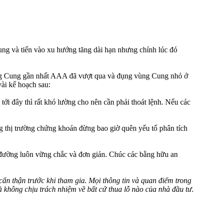
ng và tiến vào xu hướng tăng dài hạn nhưng chính lúc đó
Vùng Cung gần nhất AAA đã vượt qua và đụng vùng Cung nhỏ ở
ài kế hoạch sau:
i đây thì rất khó lường cho nên cần phải thoát lệnh. Nếu các
g thị trường chứng khoán đừng bao giờ quên yếu tố phân tích
 đường luôn vững chắc và đơn giản. Chúc các bằng hữu an
ẩn thận trước khi tham gia. Mọi thông tin và quan điểm trong
 không chịu trách nhiệm về bất cứ thua lỗ nào của nhà đầu tư.