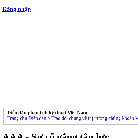
Đăng nhập
Diễn đàn phân tích kỹ thuật Việt Nam
Trang chủ
Diễn đàn
>
Trao đổi chung về thị trường chứng khoán 
AAA - Sự cố gắng tận lực