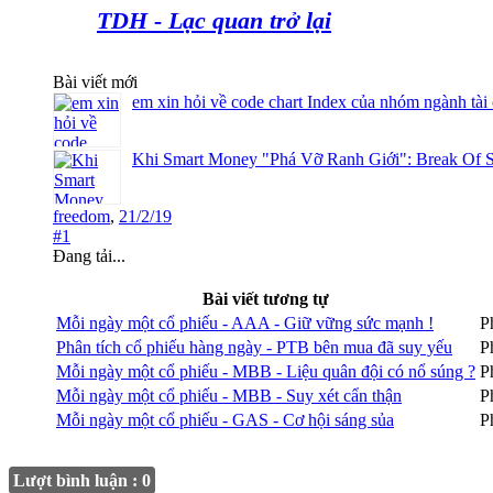
TDH - Lạc quan trở lại
Bài viết mới
em xin hỏi về code chart Index của nhóm ngành tài
Khi Smart Money "Phá Vỡ Ranh Giới": Break Of S
freedom
,
21/2/19
#1
Đang tải...
Bài viết tương tự
Mỗi ngày một cổ phiếu - AAA - Giữ vững sức mạnh !
P
Phân tích cổ phiếu hàng ngày - PTB bên mua đã suy yếu
P
Mỗi ngày một cổ phiếu - MBB - Liệu quân đội có nổ súng ?
P
Mỗi ngày một cổ phiếu - MBB - Suy xét cẩn thận
P
Mỗi ngày một cổ phiếu - GAS - Cơ hội sáng sủa
P
Lượt bình luận : 0