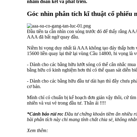
nhầm đoàn kết và phát triển.
Góc nhìn phân tích kĩ thuật cổ phiếu
Đầu tiên ta cần nhìn con sóng trước đó để thấy rằng A
AAA đã bất ngờ quay đầu.
Niềm hi vọng duy nhất là AAA không tạo đáy thấp hơn v
15600 liền quay lại thử lại vùng Cầu 14800, hi vọng là
- Dành cho các bằng hữu lướt sóng có thể cân nhắc mua 
bằng hữu có kinh nghiệm hơn thì có thể quan sát diễn bi
- Dành cho các bằng hữu đầu tư dài hạn thì đây chưa ph
cơ bản.
Mình chỉ có chuẩn bị kế hoạch đơn giản vậy thôi, cứ t
nhiên và vui vẻ trong đầu tư. Thân ái !!!!
*Cảnh báo rủi ro:
Đầu tư chứng khoán tiềm ẩn nhiều rủ
bài phân tích này chỉ mang tính chất chia sẻ, không nh
Xem thêm: