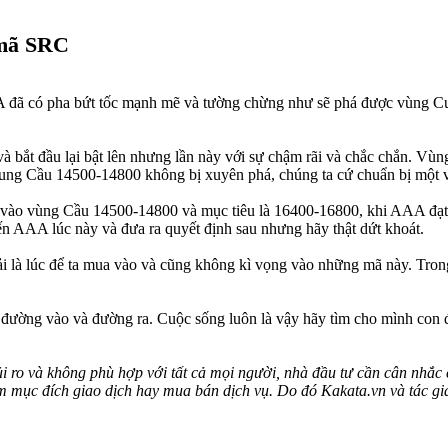
 mã SRC
AA đã có pha bứt tốc mạnh mẽ và tường chừng như sẽ phá được vùng Cu
à bắt đầu lại bật lên nhưng lần này với sự chậm rãi và chắc chắn. 
 vung Cầu 14500-14800 không bị xuyên phá, chúng ta cứ chuẩn bị một v
vào vùng Cầu 14500-14800 và mục tiêu là 16400-16800, khi AAA đạt tớ
ến AAA lúc này và đưa ra quyết định sau nhưng hãy thật dứt khoát.
ải là lúc để ta mua vào và cũng không kì vọng vào những mã này. Tron
ìm đường vào và đường ra. Cuộc sống luôn là vậy hãy tìm cho mình con
i ro và không phù hợp với tất cả mọi người, nhà đầu tư cần cân nhắc c
ằm mục đích giao dịch hay mua bán dịch vụ. Do đó Kakata.vn và tác giả