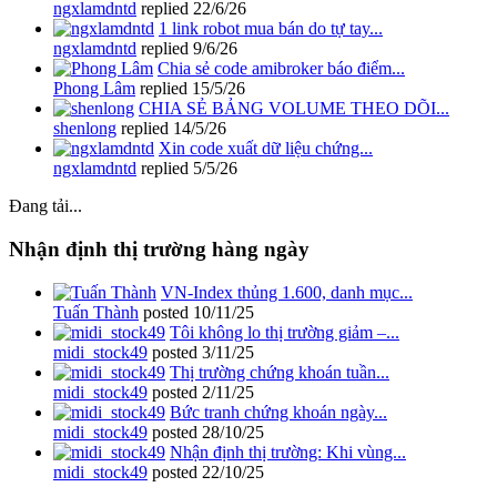
ngxlamdntd
replied
22/6/26
1 link robot mua bán do tự tay...
ngxlamdntd
replied
9/6/26
Chia sẻ code amibroker báo điểm...
Phong Lâm
replied
15/5/26
CHIA SẺ BẢNG VOLUME THEO DÕI...
shenlong
replied
14/5/26
Xin code xuất dữ liệu chứng...
ngxlamdntd
replied
5/5/26
Đang tải...
Nhận định thị trường hàng ngày
VN-Index thủng 1.600, danh mục...
Tuấn Thành
posted
10/11/25
Tôi không lo thị trường giảm –...
midi_stock49
posted
3/11/25
Thị trường chứng khoán tuần...
midi_stock49
posted
2/11/25
Bức tranh chứng khoán ngày...
midi_stock49
posted
28/10/25
Nhận định thị trường: Khi vùng...
midi_stock49
posted
22/10/25