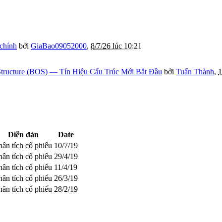
 chính
bởi
GiaBao09052000
,
8/7/26 lúc 10:21
tructure (BOS) — Tín Hiệu Cấu Trúc Mới Bắt Đầu
bởi
Tuấn Thành
,
1
Diễn đàn
Date
hân tích cổ phiếu
10/7/19
hân tích cổ phiếu
29/4/19
hân tích cổ phiếu
11/4/19
hân tích cổ phiếu
26/3/19
hân tích cổ phiếu
28/2/19