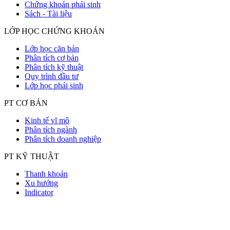
Chứng khoán phái sinh
Sách - Tài liệu
LỚP HỌC CHỨNG KHOÁN
Lớp học căn bản
Phân tích cơ bản
Phân tích kỹ thuật
Quy trình đầu tư
Lớp học phái sinh
PT CƠ BẢN
Kinh tế vĩ mô
Phân tích ngành
Phân tích doanh nghiệp
PT KỸ THUẬT
Thanh khoản
Xu hướng
Indicator