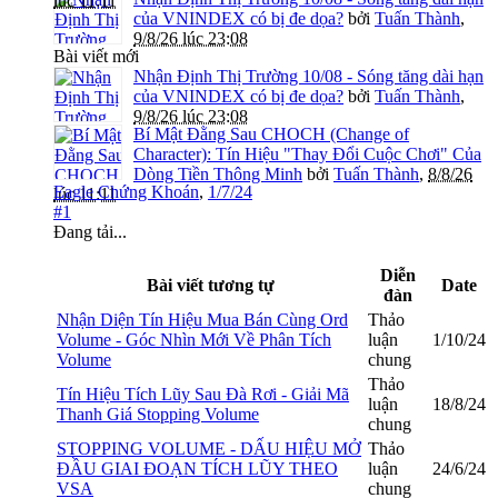
lúc 11:11
của VNINDEX có bị đe dọa?
bởi
Tuấn Thành
,
9/8/26 lúc 23:08
Bài viết mới
Nhận Định Thị Trường 10/08 - Sóng tăng dài hạn
của VNINDEX có bị đe dọa?
bởi
Tuấn Thành
,
9/8/26 lúc 23:08
Bí Mật Đằng Sau CHOCH (Change of
Character): Tín Hiệu "Thay Đổi Cuộc Chơi" Của
Dòng Tiền Thông Minh
bởi
Tuấn Thành
,
8/8/26
Eagle Chứng Khoán
,
1/7/24
lúc 11:11
#1
Đang tải...
Diễn
Bài viết tương tự
Date
đàn
Nhận Diện Tín Hiệu Mua Bán Cùng Ord
Thảo
Volume - Góc Nhìn Mới Về Phân Tích
luận
1/10/24
Volume
chung
Thảo
Tín Hiệu Tích Lũy Sau Đà Rơi - Giải Mã
luận
18/8/24
Thanh Giá Stopping Volume
chung
STOPPING VOLUME - DẤU HIỆU MỞ
Thảo
ĐẦU GIAI ĐOẠN TÍCH LŨY THEO
luận
24/6/24
VSA
chung