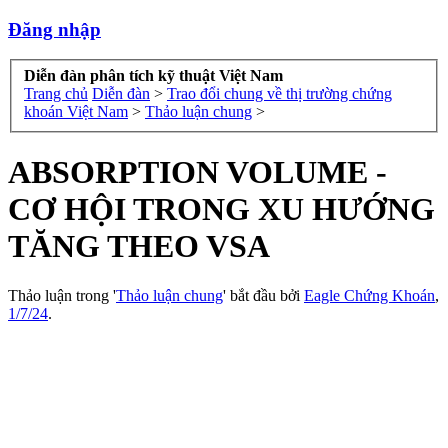
Đăng nhập
Diễn đàn phân tích kỹ thuật Việt Nam
Trang chủ
Diễn đàn
>
Trao đổi chung về thị trường chứng
khoán Việt Nam
>
Thảo luận chung
>
ABSORPTION VOLUME -
CƠ HỘI TRONG XU HƯỚNG
TĂNG THEO VSA
Thảo luận trong '
Thảo luận chung
' bắt đầu bởi
Eagle Chứng Khoán
,
1/7/24
.