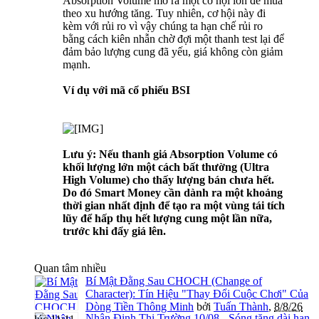
Absorption Volume mở ra một cơ hội lớn để mua
theo xu hướng tăng. Tuy nhiên, cơ hội này đi
kèm với rủi ro vì vậy chúng ta hạn chế rủi ro
bằng cách kiên nhẫn chờ đợi một thanh test lại để
đảm bảo lượng cung đã yếu, giá không còn giảm
mạnh.
Ví dụ với mã cổ phiếu BSI
Lưu ý: Nếu thanh giá Absorption Volume có
khối lượng lớn một cách bất thường (Ultra
High Volume) cho thấy lượng bán chưa hết.
Do đó Smart Money cần dành ra một khoảng
thời gian nhất định để tạo ra một vùng tái tích
lũy để hấp thụ hết lượng cung một lần nữa,
trước khi đẩy giá lên.
Quan tâm nhiều
Bí Mật Đằng Sau CHOCH (Change of
Character): Tín Hiệu "Thay Đổi Cuộc Chơi" Của
Dòng Tiền Thông Minh
bởi
Tuấn Thành
,
8/8/26
Nhận Định Thị Trường 10/08 - Sóng tăng dài hạn