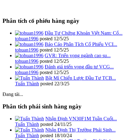
Phân tích cổ phiếu hàng ngày
Đầu Tư Chứng Khoán Việt Nam: Cổ...
tohuan1996
posted
12/5/25
Báo Cáo Phân Tích Cổ Phiếu VCI...
tohuan1996
posted
12/5/25
GVR: Triển vọng ngành cao su...
tohuan1996
posted
12/5/25
Đánh giá triển vọng đầu tư VCG...
tohuan1996
posted
12/5/25
Bật Mí Chiến Lược Đầu Tư TCB...
Tuấn Thành
posted
22/3/25
Đang tải...
Phân tích phái sinh hàng ngày
Nhận Định VN30F1M Tuần Cuối...
Tuấn Thành
posted
24/11/25
Nhận Định Thị Trường Phái Sinh...
Tuấn Thành
posted
18/10/24