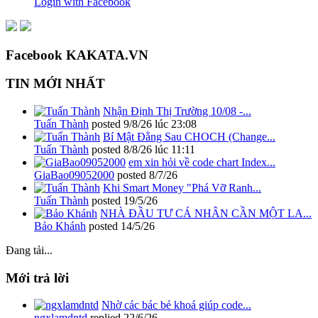
Login with Facebook
Facebook KAKATA.VN
TIN MỚI NHẤT
Nhận Định Thị Trường 10/08 -...
Tuấn Thành
posted
9/8/26 lúc 23:08
Bí Mật Đằng Sau CHOCH (Change...
Tuấn Thành
posted
8/8/26 lúc 11:11
em xin hỏi về code chart Index...
GiaBao09052000
posted
8/7/26
Khi Smart Money "Phá Vỡ Ranh...
Tuấn Thành
posted
19/5/26
NHÀ ĐẦU TƯ CÁ NHÂN CẦN MỘT LA...
Bảo Khánh
posted
14/5/26
Đang tải...
Mới trả lời
Nhờ các bác bẻ khoá giúp code...
ngxlamdntd
replied
22/6/26