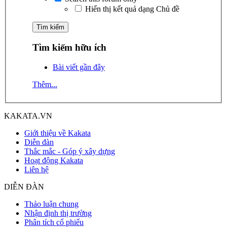
Hiển thị kết quả dạng Chủ đề
Tìm kiếm hữu ích
Bài viết gần đây
Thêm...
KAKATA.VN
Giới thiệu về Kakata
Diễn đàn
Thắc mắc - Góp ý xây dựng
Hoạt động Kakata
Liên hệ
DIỄN ĐÀN
Thảo luận chung
Nhận định thị trường
Phân tích cổ phiếu