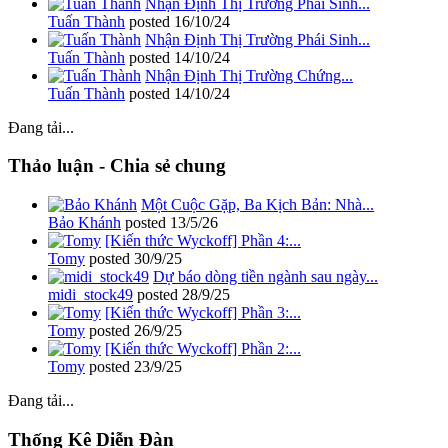
Nhận Định Thị Trường Phái Sinh...
Tuấn Thành
posted
16/10/24
Nhận Định Thị Trường Phái Sinh...
Tuấn Thành
posted
14/10/24
Nhận Định Thị Trường Chứng...
Tuấn Thành
posted
14/10/24
Đang tải...
Thảo luận - Chia sẻ chung
Một Cuộc Gặp, Ba Kịch Bản: Nhà...
Bảo Khánh
posted
13/5/26
[Kiến thức Wyckoff] Phần 4:...
Tomy
posted
30/9/25
Dự báo dòng tiền ngành sau ngày...
midi_stock49
posted
28/9/25
[Kiến thức Wyckoff] Phần 3:...
Tomy
posted
26/9/25
[Kiến thức Wyckoff] Phần 2:...
Tomy
posted
23/9/25
Đang tải...
Thống Kê Diễn Đàn