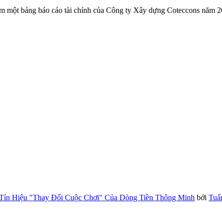
èm một bảng báo cáo tài chính của Công ty Xây dựng Coteccons năm 20
Tín Hiệu "Thay Đổi Cuộc Chơi" Của Dòng Tiền Thông Minh
bởi
Tuấ