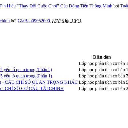
Tín Hiệu "Thay Đổi Cuộc Chơi" Của Dòng Tiền Thông Minh
bởi
Tuấ
 chính
bởi
GiaBao09052000
,
8/7/26 lúc 10:21
Diễn đàn
Lớp học phân tích cơ bản
1
5 yếu tố quan trọng (Phần 2)
Lớp học phân tích cơ bản
1
5 yếu tố quan trọng (Phần 1)
Lớp học phân tích cơ bản
7
ứng khoán - CÁC CHỈ SỐ QUAN TRỌNG KHÁC
Lớp học phân tích cơ bản
5
g khoán - CHỈ SỐ CƠ CẤU TÀI CHÍNH
Lớp học phân tích cơ bản
2