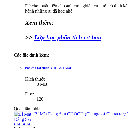
Để cho thuận tiện cho anh em nghiên cứu, tôi có đính k
hành những gì đã học nhé.
Xem thêm:
>>
Lớp học phân tích cơ bản
Các file đính kèm:
Báo cáo tài chính_CTD_2017.rar
Kích thước:
8 MB
Đọc:
120
Quan tâm nhiều
Bí Mật Đằng Sau CHOCH (Change of Character): 