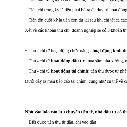
+ Tiền chi trong kỳ là tiền phải bỏ ra để duy trì hoạt độn
+ Tiền tồn cuối kỳ là tiền còn dư lại sau khi chi tất cả cá
Xét về các khoản thu chi, doanh nghiệp sẽ có 3 khoản th
+ Thu - chi từ hoạt động chức năng -
hoạt động kinh d
+ Thu - chi từ
hoạt động đầu tư
: mua sắm nhà xưởng, má
+ Thu - chi từ
hoạt động tài chính
: tiền thu được từ ph
Dưới đây là mẫu báo cáo tài chính, cũng như cụ thể về cá
Nhờ vào báo cáo lưu chuyển tiền tệ, nhà đầu tư có th
+ Biết được tiền thu từ đâu, chi vào đâu