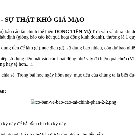
- SỰ THẬT KHÓ GIẢ MẠO
bộ báo cáo tài chính thể hiện
DÒNG TIỀN MẶT
đi vào và đi ra khi 
nhất định (giống báo cáo kết quả hoạt động kinh doanh), thường là 1 q
 dụng tiền để làm gì (mục đích gì), sử dụng bao nhiêu, còn dư bao nhiê
nghiệp sử dụng tiền mặt vào các hoạt động như vậy đã hiệu quả chưa (V
g hay tệ hơn,...).
ể chia sẻ. Trong bài học ngày hôm nay, mục tiêu của chúng ta là biết đ
au:
ua kỳ này để bắt đầu chi cho kỳ này.
 kinh doanh (ví dụ như bán được sản phẩm, thu tiền về)