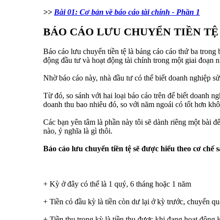
>>
Bài 01: Cơ bản về báo cáo tài chính - Phần 1
BÁO CÁO LƯU CHUYỂN TIỀN TỆ 
Báo cáo lưu chuyển tiền tệ là bảng cáo cáo thứ ba trong 
động đầu tư và hoạt động tài chính trong một giai đoạn 
Nhờ báo cáo này, nhà đầu tư có thể biết doanh nghiệp sử
Từ đó, so sánh với hai loại báo cáo trên để biết doanh 
doanh thu bao nhiêu đó, so với năm ngoái có tốt hơn khôn
Các bạn yên tâm là phần này tôi sẽ dành riêng một bài đ
nào, ý nghĩa là gì thôi.
Báo cáo lưu chuyển tiền tệ sẽ được hiểu theo cơ chế s
+ Kỳ ở đây có thể là 1 quý, 6 tháng hoặc 1 năm
+ Tiền có đầu kỳ là tiền còn dư lại ở kỳ trước, chuyển q
+ Tiền thu trong kỳ là tiền thu được khi đang hoạt động