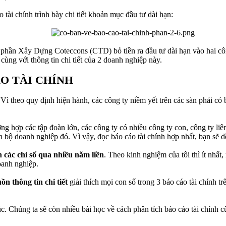
tài chính trình bày chi tiết khoản mục đầu tư dài hạn:
ổ phần Xây Dựng Coteccons (CTD) bỏ tiền ra đầu tư dài hạn vào hai 
ng với thông tin chi tiết của 2 doanh nghiệp này.
O TÀI CHÍNH
 Vì theo quy định hiện hành, các công ty niềm yết trên các sàn phải có
ờng hợp các tập đoàn lớn, các công ty có nhiều công ty con, công ty liê
àn bộ doanh nghiệp đó. Vì vậy, đọc báo cáo tài chính hợp nhất, bạn sẽ d
h các chỉ số qua nhiều năm liền
. Theo kinh nghiệm của tôi thì ít nhất
oanh nghiệp.
ồn thông tin chi tiết
giải thích mọi con số trong 3 báo cáo tài chính t
úc. Chúng ta sẽ còn nhiều bài học về cách phân tích báo cáo tài chính 