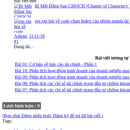
Bài viết mới
Bí Mật Đằng Sau CHOCH (Change of Character): 
em xin hỏi về code chart Index của nhóm ngành tài
Admin
,
11/11/18
#1
Đang tải...
Bài viết tương tự
Bài 01: Cơ bản về báo cáo tài chính - Phần 1
Bài 10: Phân tích hoạt động kinh doanh của doanh nghiệp qua 
Bài 09: Phân tích hoạt động kinh doanh của doanh nghiệp qua 
Bài 08: Phân tích các chỉ số tài chính trong đầu tư ch
Bài 07: Phân tích các chỉ số tài chính trong đầu tư chứn
Lượt bình luận : 0
(Bạn phải Đăng nhập hoặc Đăng ký để trả lời bài viết.)
Tags: