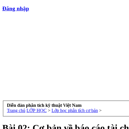
Đăng nhập
Diễn đàn phân tích kỹ thuật Việt Nam
Trang chủ
LỚP HỌC
>
Lớp học phân tích cơ bản
>
Bài 02: Cơ bản về báo cáo tài c