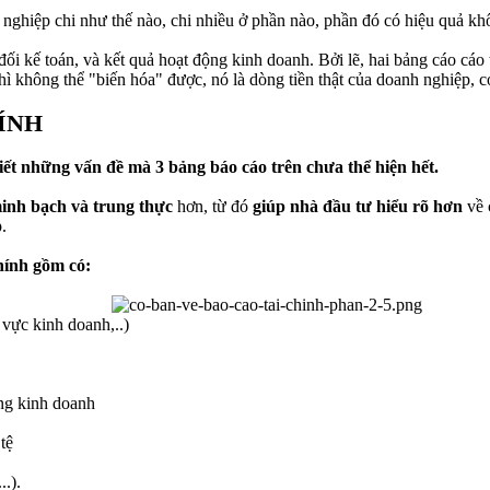
 nghiệp chi như thế nào, chi nhiều ở phần nào, phần đó có hiệu quả khô
i kế toán, và kết quả hoạt động kinh doanh. Bởi lẽ, hai bảng cáo cáo 
hì không thể "biến hóa" được, nó là dòng tiền thật của doanh nghiệp, có
ÍNH
tiết những vấn đề mà 3 bảng báo cáo trên chưa thể hiện hết.
inh bạch và trung thực
hơn, từ đó
giúp nhà đầu tư hiểu rõ hơn
về 
.
hính gồm có:
 vực kinh doanh,..)
ộng kinh doanh
tệ
..).