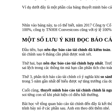
Ví dụ dưới đây là một phần của bảng thuyết minh báo cáo 
Nhìn vào bảng này, ta có thể biết, năm 2017 Công ty C
100%, công ty TNHH Convestcons cũng với tỷ lệ 100% cù
MỘT SỐ LƯU Ý KHI ĐỌC BÁO CÁ
Đầu tiên, bạn
nên đọc báo cáo tài chính đã kiểm toán
.
tài chính sau 6 tháng cần phải được soát xét.
Thứ hai, bạn
nên đọc báo cáo tài chính hợp nhất
. Trư
sai lệch trong các thông tin mà bạn cần phân tích cho to
Thứ 3, phân tích báo cáo tài chính có ý nghĩa khi
so sán
trong 5 năm gần nhất để hiểu được sự tăng trưởng của d
Cuối cùng,
thuyết minh báo cáo tài chính chính là ngu
soi từng con số khi phát hiện có điều bất thường.
Bài học về tổng quan báo cáo tài chính đến đây là kết th
trình bày nó ở các phần sau. Anh em theo dõi thêm nhé.