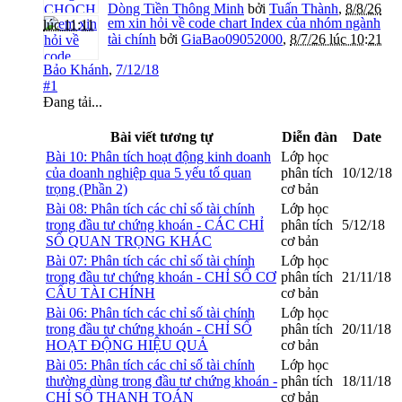
Dòng Tiền Thông Minh
bởi
Tuấn Thành
,
8/8/26
em xin hỏi về code chart Index của nhóm ngành
lúc 11:11
tài chính
bởi
GiaBao09052000
,
8/7/26 lúc 10:21
Bảo Khánh
,
7/12/18
#1
Đang tải...
Bài viết tương tự
Diễn đàn
Date
Bài 10: Phân tích hoạt động kinh doanh
Lớp học
của doanh nghiệp qua 5 yếu tố quan
phân tích
10/12/18
trọng (Phần 2)
cơ bản
Bài 08: Phân tích các chỉ số tài chính
Lớp học
trong đầu tư chứng khoán - CÁC CHỈ
phân tích
5/12/18
SỐ QUAN TRỌNG KHÁC
cơ bản
Bài 07: Phân tích các chỉ số tài chính
Lớp học
trong đầu tư chứng khoán - CHỈ SỐ CƠ
phân tích
21/11/18
CẤU TÀI CHÍNH
cơ bản
Bài 06: Phân tích các chỉ số tài chính
Lớp học
trong đầu tư chứng khoán - CHỈ SỐ
phân tích
20/11/18
HOẠT ĐỘNG HIỆU QUẢ
cơ bản
Bài 05: Phân tích các chỉ số tài chính
Lớp học
thường dùng trong đầu tư chứng khoán -
phân tích
18/11/18
CHỈ SỐ THANH TOÁN
cơ bản