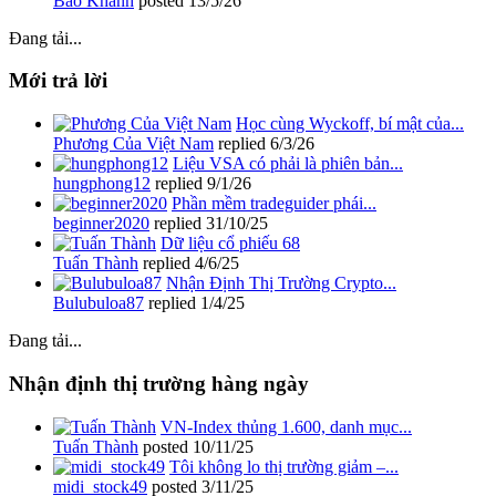
Bảo Khánh
posted
13/5/26
Đang tải...
Mới trả lời
Học cùng Wyckoff, bí mật của...
Phương Của Việt Nam
replied
6/3/26
Liệu VSA có phải là phiên bản...
hungphong12
replied
9/1/26
Phần mềm tradeguider phái...
beginner2020
replied
31/10/25
Dữ liệu cổ phiếu 68
Tuấn Thành
replied
4/6/25
Nhận Định Thị Trường Crypto...
Bulubuloa87
replied
1/4/25
Đang tải...
Nhận định thị trường hàng ngày
VN-Index thủng 1.600, danh mục...
Tuấn Thành
posted
10/11/25
Tôi không lo thị trường giảm –...
midi_stock49
posted
3/11/25