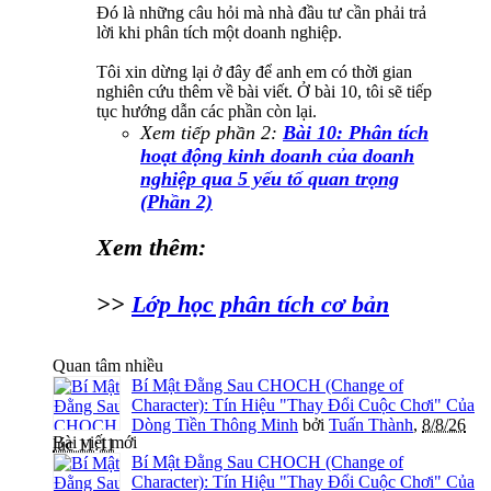
Đó là những câu hỏi mà nhà đầu tư cần phải trả
lời khi phân tích một doanh nghiệp.
Tôi xin dừng lại ở đây để anh em có thời gian
nghiên cứu thêm về bài viết. Ở bài 10, tôi sẽ tiếp
tục hướng dẫn các phần còn lại.
Xem tiếp phần 2:
Bài 10: Phân tích
hoạt động kinh doanh của doanh
nghiệp qua 5 yếu tố quan trọng
(Phần 2)
Xem thêm:
>>
Lớp học phân tích cơ bản
Quan tâm nhiều
Bí Mật Đằng Sau CHOCH (Change of
Character): Tín Hiệu "Thay Đổi Cuộc Chơi" Của
Dòng Tiền Thông Minh
bởi
Tuấn Thành
,
8/8/26
Bài viết mới
lúc 11:11
Bí Mật Đằng Sau CHOCH (Change of
Character): Tín Hiệu "Thay Đổi Cuộc Chơi" Của