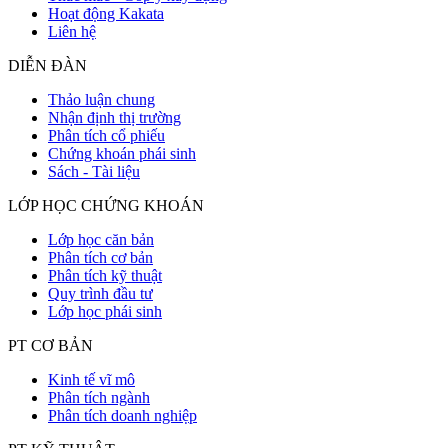
Hoạt động Kakata
Liên hệ
DIỄN ĐÀN
Thảo luận chung
Nhận định thị trường
Phân tích cổ phiếu
Chứng khoán phái sinh
Sách - Tài liệu
LỚP HỌC CHỨNG KHOÁN
Lớp học căn bản
Phân tích cơ bản
Phân tích kỹ thuật
Quy trình đầu tư
Lớp học phái sinh
PT CƠ BẢN
Kinh tế vĩ mô
Phân tích ngành
Phân tích doanh nghiệp