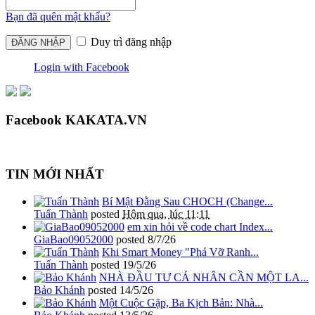
Bạn đã quên mật khẩu?
Duy trì đăng nhập
Login with Facebook
Facebook KAKATA.VN
TIN MỚI NHẤT
Bí Mật Đằng Sau CHOCH (Change...
Tuấn Thành
posted
Hôm qua, lúc 11:11
em xin hỏi về code chart Index...
GiaBao09052000
posted
8/7/26
Khi Smart Money "Phá Vỡ Ranh...
Tuấn Thành
posted
19/5/26
NHÀ ĐẦU TƯ CÁ NHÂN CẦN MỘT LA...
Bảo Khánh
posted
14/5/26
Một Cuộc Gặp, Ba Kịch Bản: Nhà...