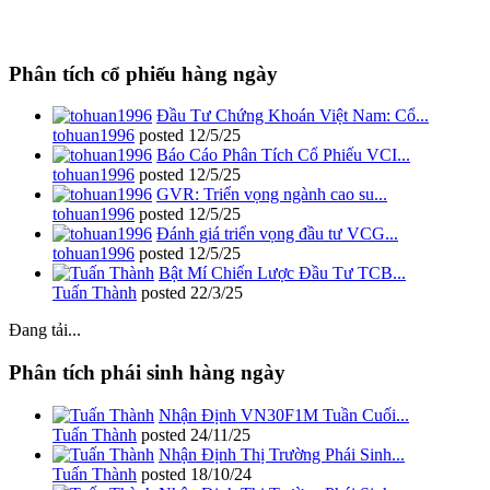
Phân tích cổ phiếu hàng ngày
Đầu Tư Chứng Khoán Việt Nam: Cổ...
tohuan1996
posted
12/5/25
Báo Cáo Phân Tích Cổ Phiếu VCI...
tohuan1996
posted
12/5/25
GVR: Triển vọng ngành cao su...
tohuan1996
posted
12/5/25
Đánh giá triển vọng đầu tư VCG...
tohuan1996
posted
12/5/25
Bật Mí Chiến Lược Đầu Tư TCB...
Tuấn Thành
posted
22/3/25
Đang tải...
Phân tích phái sinh hàng ngày
Nhận Định VN30F1M Tuần Cuối...
Tuấn Thành
posted
24/11/25
Nhận Định Thị Trường Phái Sinh...
Tuấn Thành
posted
18/10/24