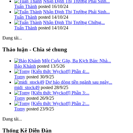
Nhận Định Thị Trường Phái Sinh...
Tuấn Thành
posted
16/10/24
Nhận Định Thị Trường Phái Sinh...
Tuấn Thành
posted
14/10/24
Nhận Định Thị Trường Chứng...
Tuấn Thành
posted
14/10/24
Đang tải...
Thảo luận - Chia sẻ chung
Một Cuộc Gặp, Ba Kịch Bản: Nhà...
Bảo Khánh
posted
13/5/26
[Kiến thức Wyckoff] Phần 4:...
Tomy
posted
30/9/25
Dự báo dòng tiền ngành sau ngày...
midi_stock49
posted
28/9/25
[Kiến thức Wyckoff] Phần 3:...
Tomy
posted
26/9/25
[Kiến thức Wyckoff] Phần 2:...
Tomy
posted
23/9/25
Đang tải...
Thống Kê Diễn Đàn