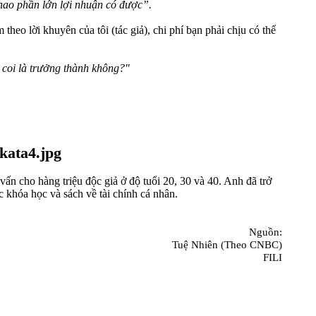
u hao phần lớn lợi nhuận có được”.
heo lời khuyên của tôi (tác giả), chi phí bạn phải chịu có thể
ó coi là trưởng thành không?"
 vấn cho hàng triệu độc giả ở độ tuổi 20, 30 và 40. Anh đã trở
c khóa học và sách về tài chính cá nhân.
Nguồn:
Tuệ Nhiên (Theo CNBC)
FILI