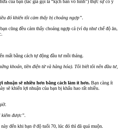
ữa của bạn (tác giả gọi là “kịch bản vô hình”) thực sự có ý
iều đó khiến tôi cảm thấy bị choáng ngợp”.
o, bạn cũng đều cảm thấy choáng ngợp cả (ví dụ như chế độ ăn,
c.
iến mất bằng cách tự động đầu tư mỗi tháng.
ứng khoán, tiền điện tử và hàng hóa). Tôi biết tôi nên đầu tư,
lợi nhuận sẽ nhiều hơn bằng cách làm ít hơn.
Bạn càng ít
ày sẽ khiến lợi nhuận của bạn bị khấu hao rất nhiều.
giờ.
i kiếm được”.
 này đến khi bạn ở độ tuổi 70, lúc đó thì đã quá muộn.