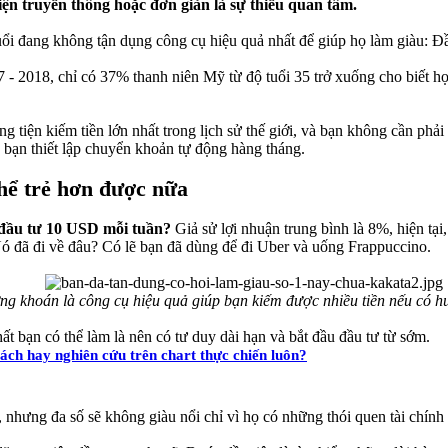
iện truyền thông hoặc đơn giản là sự thiếu quan tâm.
ẻ tuổi đang không tận dụng công cụ hiệu quả nhất để giúp họ làm giàu:
 2018, chỉ có 37% thanh niên Mỹ từ độ tuổi 35 trở xuống cho biết họ 
g tiện kiếm tiền lớn nhất trong lịch sử thế giới, và bạn không cần phả
ếu bạn thiết lập chuyển khoản tự động hàng tháng.
hể trẻ hơn được nữa
u đầu tư 10 USD mỗi tuần?
Giả sử lợi nhuận trung bình là 8%, hiện tại
 đã đi về đâu? Có lẽ bạn đã dùng để đi Uber và uống Frappuccino.
ng khoán là công cụ hiệu quả giúp bạn kiếm được nhiều tiền nếu có h
t bạn có thể làm là nên có tư duy dài hạn và bắt đầu đầu tư từ sớm.
ách hay nghiên cứu trên chart thực chiến luôn?
 nhưng đa số sẽ không giàu nổi chỉ vì họ có những thói quen tài chính 