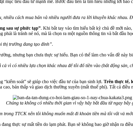
ặt mục tiêu đầu tư mạnh mẽ. Bước đầu tiên là tìm hiểu những lời bào ch
ếu, nhiều cách mua bán và nhiều người đưa ra lời khuyên khác nhau. Đ
ng sau sự phức tạp”
. Khi bắt tay vào tìm hiểu bất kỳ chủ đề mới nà
g phải là tránh né nó, mà là chọn ra một nguồn thông tin và bắt đầu họ
 thị trường đang tạo đỉnh”.
trường, nhưng bạn chưa thực sự hiểu. Bạn có thể làm cho vấn đề này b
 cả vì có nhiều lựa chọn khác nhau để tôi đổ tiền vào (bất động sản, ch
ng “kiểm soát” sẽ giúp cho việc đầu tư của bạn sinh lợi.
Trên thực tế, 
 cao, bán thấp và giao dịch thường xuyên (mất thuế phí). Tất cả điều n
Chúng ta không có nhiều thời gian vì vậy hãy bắt đầu từ ngay bây 
ệm trong TTCK nên tôi không muốn mất đi khoản tiền mà tôi vất vả mớ
n đang thực sự mất tiền do lạm phát. Bạn sẽ không bao giờ nhận ra điều