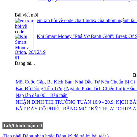
Bài viết mới
em xin hỏi về code chart Index của nhóm ngành tài
Khi Smart Money "Phá Vỡ Ranh Giới": Break Of S
Orion
,
26/12/19
#1
Đang tải...
B
Một Cuộc Gặp, Ba Kịch Bản: Nhà Đầu Tư Nên Chuẩn Bị Gì 
Bản Đồ Dòng Tiền Từng Ngành: Phân Tích Chiến Lược Đầu
Nạp lần đầu 06 – Bản thân
NHẬN ĐỊNH THỊ TRƯỜNG TUẦN 16.9 - 20.9: KỊCH 
BẮT ĐÁY CỔ PHIẾU BẰNG MỘT KỸ THUẬT CHƯA AI
Lượt bình luận : 0
(Bạn phải Đăng nhập hoặc Đăng ký để trả lời bài viết.)