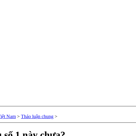
Việt Nam
>
Thảo luận chung
>
u số 1 này chưa?