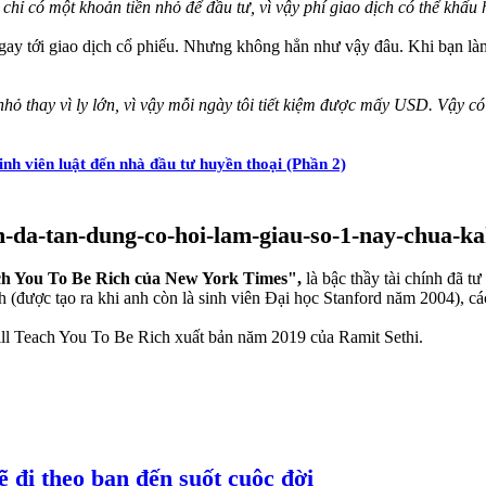
ì chỉ có một khoản tiền nhỏ để đầu tư, vì vậy phí giao dịch có thể khấ
gay tới giao dịch cổ phiếu. Nhưng không hẳn như vậy đâu. Khi bạn làm t
hỏ thay vì ly lớn, vì vậy mỗi ngày tôi tiết kiệm được mấy USD. Vậy c
nh viên luật đến nhà đầu tư huyền thoại (Phần 2)
Teach You To Be Rich của New York Times",
là bậc thầy tài chính đã tư
nh (được tạo ra khi anh còn là sinh viên Đại học Stanford năm 2004), cá
ill Teach You To Be Rich xuất bản năm 2019 của Ramit Sethi.
ẽ đi theo bạn đến suốt cuộc đời