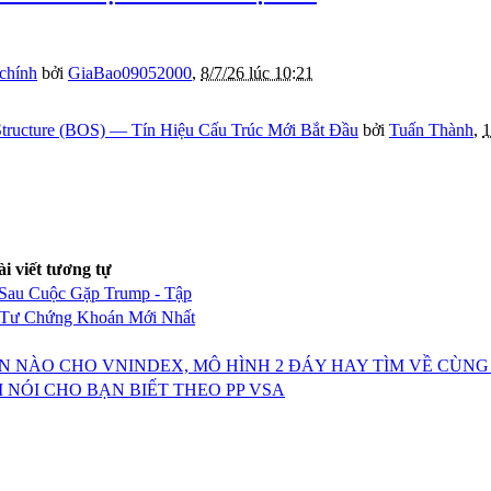
 chính
bởi
GiaBao09052000
,
8/7/26 lúc 10:21
tructure (BOS) — Tín Hiệu Cấu Trúc Mới Bắt Đầu
bởi
Tuấn Thành
,
1
ài viết tương tự
Sau Cuộc Gặp Trump - Tập
 Tư Chứng Khoán Mới Nhất
BẢN NÀO CHO VNINDEX, MÔ HÌNH 2 ĐÁY HAY TÌM VỀ CÙN
 NÓI CHO BẠN BIẾT THEO PP VSA