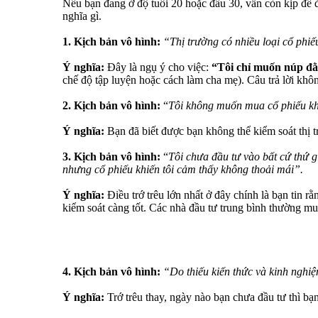
Nếu bạn đang ở độ tuổi 20 hoặc đầu 30, vẫn còn kịp để đ
nghĩa gì.
1. Kịch bản vô hình:
“Thị trường có nhiều loại cổ phi
Ý nghĩa:
Đây là ngụ ý cho việc:
“Tôi chỉ muốn núp đằ
chế độ tập luyện hoặc cách làm cha mẹ). Câu trả lời khôn
2. Kịch bản vô hình:
“
Tôi không muốn mua cổ phiếu khi
Ý nghĩa:
Bạn đã biết được bạn không thể kiểm soát thị 
3. Kịch bản vô hình:
“
Tôi chưa đầu tư vào bất cứ thứ gì
nhưng cổ phiếu khiến tôi cảm thấy không thoải mái”.
Ý nghĩa:
Điều trớ trêu lớn nhất ở đây chính là bạn tin rằ
kiểm soát càng tốt. Các nhà đầu tư trung bình thường mua
4. Kịch bản vô hình:
“Do thiếu kiến thức và kinh nghi
Ý nghĩa:
Trớ trêu thay, ngày nào bạn chưa đầu tư thì bạ