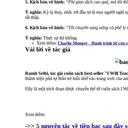
5. Kịch bản vô hình:
“Phí giao dịch cao quá, mà tôi th
Ý nghĩa:
Kỳ lạ thay, nhắc tới đầu tư là mọi người nghĩ n
rất thấp.
6. Kịch bản vô hình:
“Tôi chuyển sang uống cà phê ly n
Ý nghĩa:
Thực sự thì không.
Xem thêm:
Charlie Munger - Hành trình từ cậu si
Vài lời về tác giả
Ramit Sethi, tác giả cuốn sách best-seller "I Will 
thành triệu phú tự thân trẻ tuổi nhờ vào trang web của a
Đây là một trích đoạn được chuyển thể từ cuốn sách I W
Xem thêm:
->>
5 nguyên tắc về tiền bạc sau đây s