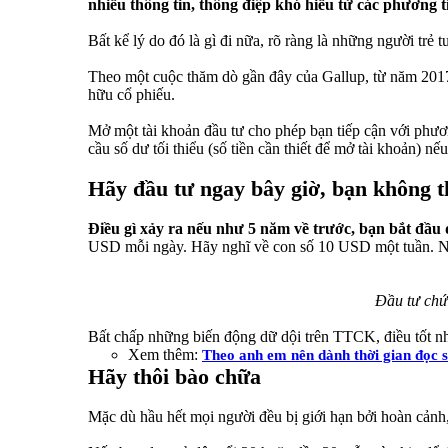
nhiều thông tin, thông điệp khó hiểu từ các phương t
Bất kể lý do đó là gì đi nữa, rõ ràng là những người tr
Theo một cuộc thăm dò gần đây của Gallup, từ năm 2017 -
hữu cổ phiếu.
Mở một tài khoản đầu tư cho phép bạn tiếp cận với phươn
cầu số dư tối thiểu (số tiền cần thiết để mở tài khoản) n
Hãy đầu tư ngay bây giờ, bạn không t
Điều gì xảy ra nếu như 5 năm về trước, bạn bắt đầ
USD mỗi ngày. Hãy nghĩ về con số 10 USD một tuần. Nó
Đầu tư chứ
Bất chấp những biến động dữ dội trên TTCK, điều tốt nhấ
Xem thêm:
Theo anh em nên dành thời gian đọc s
Hãy thôi bào chữa
Mặc dù hầu hết mọi người đều bị giới hạn bởi hoàn cảnh,