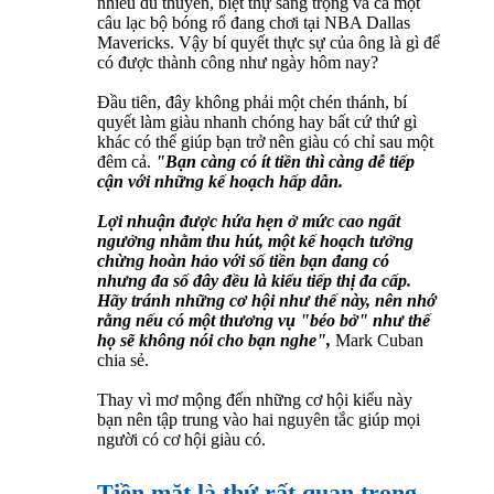
nhiều du thuyền, biệt thự sang trọng và cả một
câu lạc bộ bóng rổ đang chơi tại NBA Dallas
Mavericks. Vậy bí quyết thực sự của ông là gì để
có được thành công như ngày hôm nay?
Đầu tiên, đây không phải một chén thánh, bí
quyết làm giàu nhanh chóng hay bất cứ thứ gì
khác có thể giúp bạn trở nên giàu có chỉ sau một
đêm cả.
"Bạn càng có ít tiền thì càng dễ tiếp
cận với những kế hoạch hấp dẫn.
Lợi nhuận được hứa hẹn ở mức cao ngất
ngưởng nhằm thu hút, một kế hoạch tưởng
chừng hoàn hảo với số tiền bạn đang có
nhưng đa số đây đều là kiểu tiếp thị đa cấp.
Hãy tránh những cơ hội như thế này, nên nhớ
rằng nếu có một thương vụ "béo bở" như thế
họ sẽ không nói cho bạn nghe",
Mark Cuban
chia sẻ.
Thay vì mơ mộng đến những cơ hội kiểu này
bạn nên tập trung vào hai nguyên tắc giúp mọi
người có cơ hội giàu có.
Tiền mặt là thứ rất quan trọng