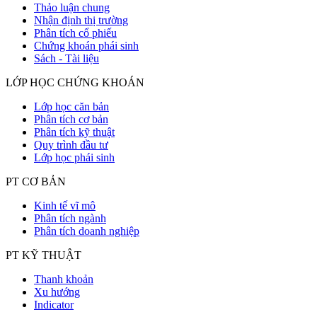
Thảo luận chung
Nhận định thị trường
Phân tích cổ phiếu
Chứng khoán phái sinh
Sách - Tài liệu
LỚP HỌC CHỨNG KHOÁN
Lớp học căn bản
Phân tích cơ bản
Phân tích kỹ thuật
Quy trình đầu tư
Lớp học phái sinh
PT CƠ BẢN
Kinh tế vĩ mô
Phân tích ngành
Phân tích doanh nghiệp
PT KỸ THUẬT
Thanh khoản
Xu hướng
Indicator