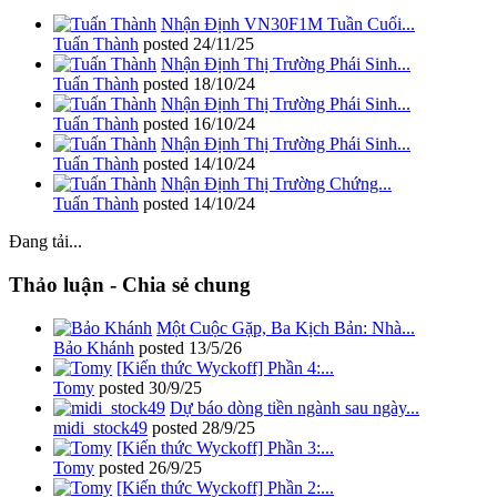
Nhận Định VN30F1M Tuần Cuối...
Tuấn Thành
posted
24/11/25
Nhận Định Thị Trường Phái Sinh...
Tuấn Thành
posted
18/10/24
Nhận Định Thị Trường Phái Sinh...
Tuấn Thành
posted
16/10/24
Nhận Định Thị Trường Phái Sinh...
Tuấn Thành
posted
14/10/24
Nhận Định Thị Trường Chứng...
Tuấn Thành
posted
14/10/24
Đang tải...
Thảo luận - Chia sẻ chung
Một Cuộc Gặp, Ba Kịch Bản: Nhà...
Bảo Khánh
posted
13/5/26
[Kiến thức Wyckoff] Phần 4:...
Tomy
posted
30/9/25
Dự báo dòng tiền ngành sau ngày...
midi_stock49
posted
28/9/25
[Kiến thức Wyckoff] Phần 3:...
Tomy
posted
26/9/25
[Kiến thức Wyckoff] Phần 2:...