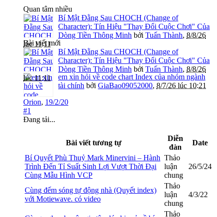
Quan tâm nhiều
Bí Mật Đằng Sau CHOCH (Change of
Character): Tín Hiệu "Thay Đổi Cuộc Chơi" Của
Dòng Tiền Thông Minh
bởi
Tuấn Thành
,
8/8/26
Bài viết mới
lúc 11:11
Bí Mật Đằng Sau CHOCH (Change of
Character): Tín Hiệu "Thay Đổi Cuộc Chơi" Của
Dòng Tiền Thông Minh
bởi
Tuấn Thành
,
8/8/26
em xin hỏi về code chart Index của nhóm ngành
lúc 11:11
tài chính
bởi
GiaBao09052000
,
8/7/26 lúc 10:21
Orion
,
19/2/20
#1
Đang tải...
Diễn
Bài viết tương tự
Date
đàn
Bí Quyết Phù Thuỷ Mark Minervini – Hành
Thảo
Trình Đến Tỉ Suất Sinh Lợi Vượt Thời Đại
luận
26/5/24
Cùng Mẫu Hình VCP
chung
Thảo
Cùng đếm sóng tự động nhà (Quyết index)
luận
4/3/22
với Motiewave. có video
chung
Thảo