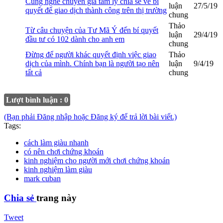
Cùng nghe chuyên gia tâm lý chia sẻ về bí
luận
27/5/19
quyết để giao dịch thành công trên thị trường
chung
Thảo
Từ câu chuyện của Tư Mã Ý đến bí quyết
luận
29/4/19
đầu tư có 102 dành cho anh em
chung
Đừng để người khác quyết định việc giao
Thảo
dịch của mình. Chính bạn là người tạo nên
luận
9/4/19
tất cả
chung
Lượt bình luận : 0
(Bạn phải Đăng nhập hoặc Đăng ký để trả lời bài viết.)
Tags:
cách làm giàu nhanh
có nên chơi chứng khoán
kinh nghiệm cho người mới chơi chứng khoán
kinh nghiệm làm giàu
mark cuban
Chia sẻ
trang này
Tweet