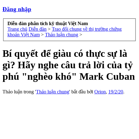
Đăng nhập
Diễn đàn phân tích kỹ thuật Việt Nam
Trang chủ
Diễn đàn
>
Trao đổi chung về thị trường chứng
khoán Việt Nam
>
Thảo luận chung
>
Bí quyết để giàu có thực sự là
gì? Hãy nghe câu trả lời của tỷ
phú "nghèo khó" Mark Cuban
Thảo luận trong '
Thảo luận chung
' bắt đầu bởi
Orion
,
19/2/20
.