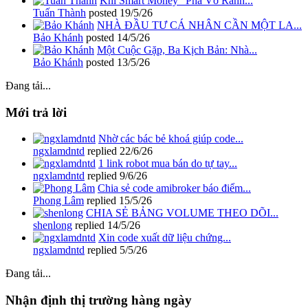
Khi Smart Money "Phá Vỡ Ranh...
Tuấn Thành
posted
19/5/26
NHÀ ĐẦU TƯ CÁ NHÂN CẦN MỘT LA...
Bảo Khánh
posted
14/5/26
Một Cuộc Gặp, Ba Kịch Bản: Nhà...
Bảo Khánh
posted
13/5/26
Đang tải...
Mới trả lời
Nhờ các bác bẻ khoá giúp code...
ngxlamdntd
replied
22/6/26
1 link robot mua bán do tự tay...
ngxlamdntd
replied
9/6/26
Chia sẻ code amibroker báo điểm...
Phong Lâm
replied
15/5/26
CHIA SẺ BẢNG VOLUME THEO DÕI...
shenlong
replied
14/5/26
Xin code xuất dữ liệu chứng...
ngxlamdntd
replied
5/5/26
Đang tải...
Nhận định thị trường hàng ngày