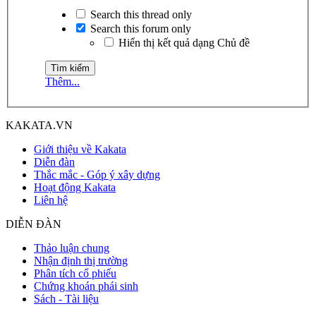
Search this thread only
Search this forum only
Hiển thị kết quả dạng Chủ đề
Thêm...
KAKATA.VN
Giới thiệu về Kakata
Diễn đàn
Thắc mắc - Góp ý xây dựng
Hoạt động Kakata
Liên hệ
DIỄN ĐÀN
Thảo luận chung
Nhận định thị trường
Phân tích cổ phiếu
Chứng khoán phái sinh
Sách - Tài liệu