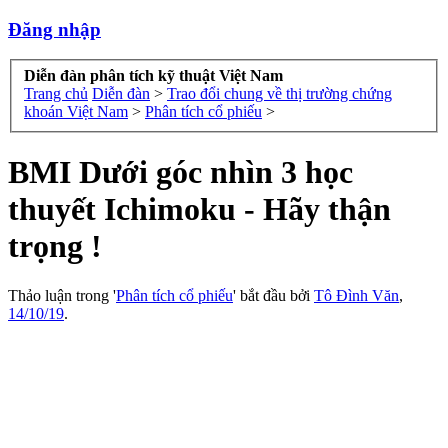
Đăng nhập
Diễn đàn phân tích kỹ thuật Việt Nam
Trang chủ
Diễn đàn
>
Trao đổi chung về thị trường chứng
khoán Việt Nam
>
Phân tích cổ phiếu
>
BMI Dưới góc nhìn 3 học
thuyết Ichimoku - Hãy thận
trọng !
Thảo luận trong '
Phân tích cổ phiếu
' bắt đầu bởi
Tô Đình Văn
,
14/10/19
.