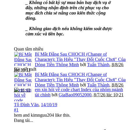
_ Không có bất kỳ sự mua bán hay dịch vụ ở
đây, những nhận định trên chỉ phục vụ cho
mục đích chia sẻ nâng cao kiến thức cộng
đồng.
_ Không giao dịch nếu không kiểm soát được
cảm xúc và tiền bạc.
Quan tâm nhiều
Bí Mật Đằng Sau CHOCH (Change of
Character): Tín Hiệu "Thay Đổi Cuộc Chơi" Của
Dòng Tiền Thông Minh
bởi
Tuấn Thành
,
8/8/26
Bài viết mới
lúc 11:11
Bí Mật Đằng Sau CHOCH (Change of
Character): Tín Hiệu "Thay Đổi Cuộc Chơi" Của
Dòng Tiền Thông Minh
bởi
Tuấn Thành
,
8/8/26
em xin hỏi về code chart Index của nhóm ngành
lúc 11:11
tài chính
bởi
GiaBao09052000
,
8/7/26 lúc 10:21
Tô Đình Văn
,
14/10/19
#1
hem
and
kimnguu204
like this.
Đang tải...