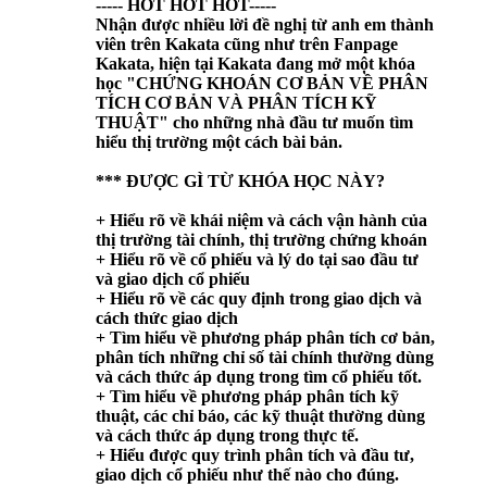
----- HOT HOT HOT-----
Nhận được nhiều lời đề nghị từ anh em thành
viên trên Kakata cũng như trên Fanpage
Kakata, hiện tại Kakata đang mở một khóa
học "
CHỨNG KHOÁN CƠ BẢN VỀ PHÂN
TÍCH CƠ BẢN VÀ PHÂN TÍCH KỸ
THUẬT
" cho những nhà đầu tư muốn tìm
hiểu thị trường một cách bài bản.
*** ĐƯỢC GÌ TỪ KHÓA HỌC NÀY?
+ Hiểu rõ về khái niệm và cách vận hành của
thị trường tài chính, thị trường chứng khoán
+ Hiểu rõ về cổ phiếu và lý do tại sao đầu tư
và giao dịch cổ phiếu
+ Hiểu rõ về các quy định trong giao dịch và
cách thức giao dịch
+ Tìm hiểu về phương pháp phân tích cơ bản,
phân tích những chỉ số tài chính thường dùng
và cách thức áp dụng trong tìm cổ phiếu tốt.
+ Tìm hiểu về phương pháp phân tích kỹ
thuật, các chỉ báo, các kỹ thuật thường dùng
và cách thức áp dụng trong thực tế.
+ Hiểu được quy trình phân tích và đầu tư,
giao dịch cổ phiếu như thế nào cho đúng.