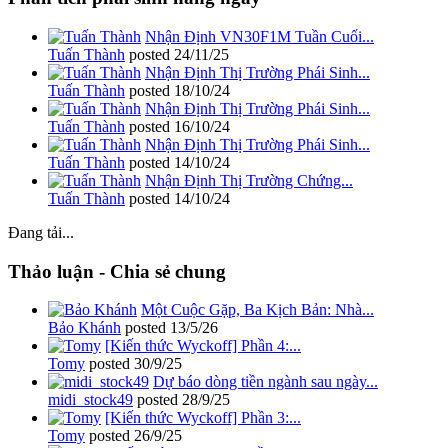
Nhận Định VN30F1M Tuần Cuối...
Tuấn Thành
posted
24/11/25
Nhận Định Thị Trường Phái Sinh...
Tuấn Thành
posted
18/10/24
Nhận Định Thị Trường Phái Sinh...
Tuấn Thành
posted
16/10/24
Nhận Định Thị Trường Phái Sinh...
Tuấn Thành
posted
14/10/24
Nhận Định Thị Trường Chứng...
Tuấn Thành
posted
14/10/24
Đang tải...
Thảo luận - Chia sẻ chung
Một Cuộc Gặp, Ba Kịch Bản: Nhà...
Bảo Khánh
posted
13/5/26
[Kiến thức Wyckoff] Phần 4:...
Tomy
posted
30/9/25
Dự báo dòng tiền ngành sau ngày...
midi_stock49
posted
28/9/25
[Kiến thức Wyckoff] Phần 3:...
Tomy
posted
26/9/25