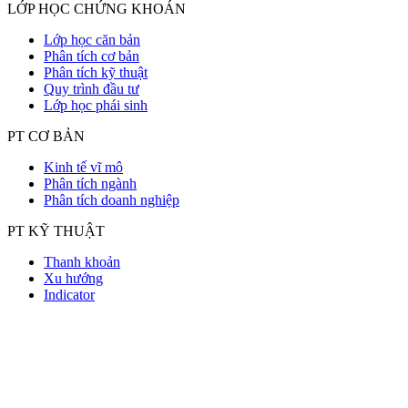
LỚP HỌC CHỨNG KHOÁN
Lớp học căn bản
Phân tích cơ bản
Phân tích kỹ thuật
Quy trình đầu tư
Lớp học phái sinh
PT CƠ BẢN
Kinh tế vĩ mô
Phân tích ngành
Phân tích doanh nghiệp
PT KỸ THUẬT
Thanh khoản
Xu hướng
Indicator