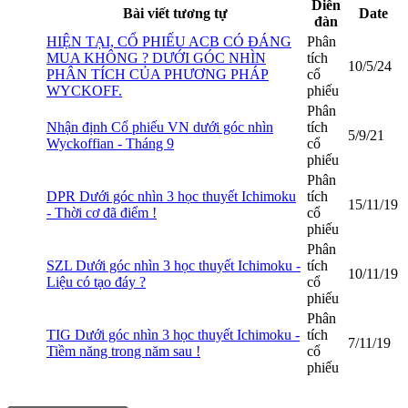
Diễn
Bài viết tương tự
Date
đàn
HIỆN TẠI, CỔ PHIẾU ACB CÓ ĐÁNG
Phân
MUA KHÔNG ? DƯỚI GÓC NHÌN
tích
10/5/24
PHÂN TÍCH CỦA PHƯƠNG PHÁP
cổ
WYCKOFF.
phiếu
Phân
Nhận định Cổ phiếu VN dưới góc nhìn
tích
5/9/21
Wyckoffian - Tháng 9
cổ
phiếu
Phân
DPR Dưới góc nhìn 3 học thuyết Ichimoku
tích
15/11/19
- Thời cơ đã điểm !
cổ
phiếu
Phân
SZL Dưới góc nhìn 3 học thuyết Ichimoku -
tích
10/11/19
Liệu có tạo đáy ?
cổ
phiếu
Phân
TIG Dưới góc nhìn 3 học thuyết Ichimoku -
tích
7/11/19
Tiềm năng trong năm sau !
cổ
phiếu