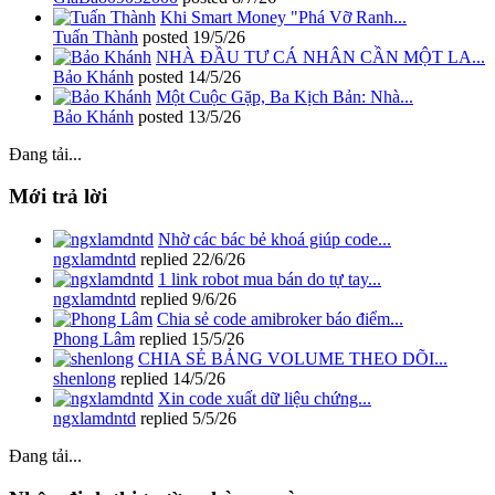
Khi Smart Money "Phá Vỡ Ranh...
Tuấn Thành
posted
19/5/26
NHÀ ĐẦU TƯ CÁ NHÂN CẦN MỘT LA...
Bảo Khánh
posted
14/5/26
Một Cuộc Gặp, Ba Kịch Bản: Nhà...
Bảo Khánh
posted
13/5/26
Đang tải...
Mới trả lời
Nhờ các bác bẻ khoá giúp code...
ngxlamdntd
replied
22/6/26
1 link robot mua bán do tự tay...
ngxlamdntd
replied
9/6/26
Chia sẻ code amibroker báo điểm...
Phong Lâm
replied
15/5/26
CHIA SẺ BẢNG VOLUME THEO DÕI...
shenlong
replied
14/5/26
Xin code xuất dữ liệu chứng...
ngxlamdntd
replied
5/5/26
Đang tải...