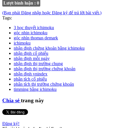
Lượt bình luận : 0
(Bạn phải Đăng nhập hoặc Đăng ký để trả lời bài viết.)
Tags:
3 học thuyết ichimoku
góc nhin ichimoku
góc nhìn thomas demark
ichimoku
nhận định chứng khoán bằng ichimoku
nhận định cổ phiếu
nhận định mỗi ngày
nhận định thị trường chung
nhận định thị trường chứng khoán
nhận định vnindex
phân tích cổ phiếu
phân tích thị trường chứng khoán
timming bằng ichimoku
Chia sẻ
trang này
Đăng ký!