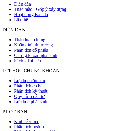
Diễn đàn
Thắc mắc - Góp ý xây dựng
Hoạt động Kakata
Liên hệ
DIỄN ĐÀN
Thảo luận chung
Nhận định thị trường
Phân tích cổ phiếu
Chứng khoán phái sinh
Sách - Tài liệu
LỚP HỌC CHỨNG KHOÁN
Lớp học căn bản
Phân tích cơ bản
Phân tích kỹ thuật
Quy trình đầu tư
Lớp học phái sinh
PT CƠ BẢN
Kinh tế vĩ mô
Phân tích ngành