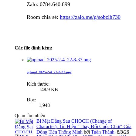
Zalo: 0784.640.899
Room chia sẻ:
https://zalo.me/g/sobzlh730
Các file đính kèm:
upload_2025-2-4_22-8-37.png
Kích thước:
148.9 KB
Đọc:
1,948
Quan tâm nhiều
Bí Mật Đằng Sau CHOCH (Change of
Character): Tín Hiệu "Thay Đổi Cuộc Chơi" Của
Dòng Tiền Thông Minh
bởi
Tuấn Thành
,
8/8/26