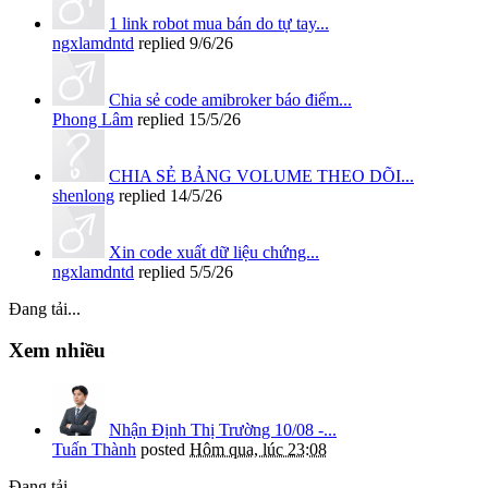
1 link robot mua bán do tự tay...
ngxlamdntd
replied
9/6/26
Chia sẻ code amibroker báo điểm...
Phong Lâm
replied
15/5/26
CHIA SẺ BẢNG VOLUME THEO DÕI...
shenlong
replied
14/5/26
Xin code xuất dữ liệu chứng...
ngxlamdntd
replied
5/5/26
Đang tải...
Xem nhiều
Nhận Định Thị Trường 10/08 -...
Tuấn Thành
posted
Hôm qua, lúc 23:08
Đang tải...