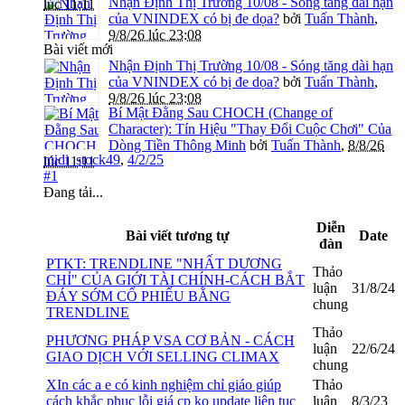
Nhận Định Thị Trường 10/08 - Sóng tăng dài hạn
lúc 11:11
của VNINDEX có bị đe dọa?
bởi
Tuấn Thành
,
9/8/26 lúc 23:08
Bài viết mới
Nhận Định Thị Trường 10/08 - Sóng tăng dài hạn
của VNINDEX có bị đe dọa?
bởi
Tuấn Thành
,
9/8/26 lúc 23:08
Bí Mật Đằng Sau CHOCH (Change of
Character): Tín Hiệu "Thay Đổi Cuộc Chơi" Của
Dòng Tiền Thông Minh
bởi
Tuấn Thành
,
8/8/26
midi_stock49
,
4/2/25
lúc 11:11
#1
Đang tải...
Diễn
Bài viết tương tự
Date
đàn
PTKT: TRENDLINE "NHẤT DƯƠNG
Thảo
CHỈ" CỦA GIỚI TÀI CHÍNH-CÁCH BẮT
luận
31/8/24
ĐÁY SỚM CỔ PHIẾU BẰNG
chung
TRENDLINE
Thảo
PHƯƠNG PHÁP VSA CƠ BẢN - CÁCH
luận
22/6/24
GIAO DỊCH VỚI SELLING CLIMAX
chung
XIn các a e có kinh nghiệm chỉ giáo giúp
Thảo
cách khắc phục lỗi giá cp ko update liên tục
luận
8/3/23