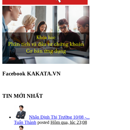
Facebook KAKATA.VN
TIN MỚI NHẤT
Nhận Định Thị Trường 10/08 -...
Tuấn Thành
posted
Hôm qua, lúc 23:08