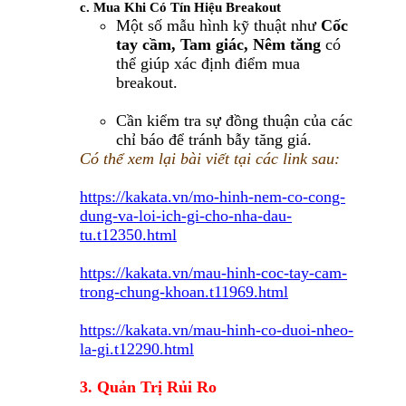
c. Mua Khi Có Tín Hiệu Breakout
Một số mẫu hình kỹ thuật như
Cốc
tay cầm, Tam giác, Nêm tăng
có
thể giúp xác định điểm mua
breakout.
Cần kiểm tra sự đồng thuận của các
chỉ báo để tránh bẫy tăng giá.
Có thể xem lại bài viết tại các link sau:
https://kakata.vn/mo-hinh-nem-co-cong-
dung-va-loi-ich-gi-cho-nha-dau-
tu.t12350.html
https://kakata.vn/mau-hinh-coc-tay-cam-
trong-chung-khoan.t11969.html
https://kakata.vn/mau-hinh-co-duoi-nheo-
la-gi.t12290.html
3. Quản Trị Rủi Ro