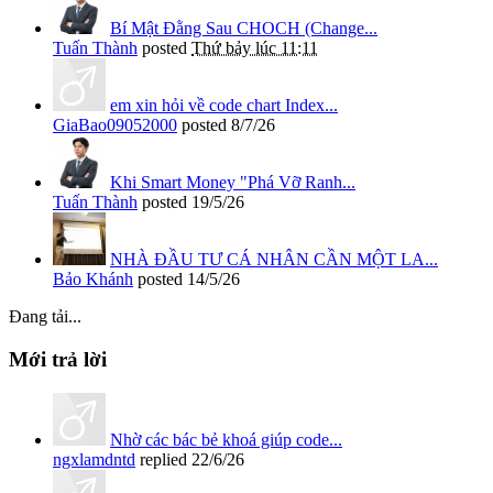
Bí Mật Đằng Sau CHOCH (Change...
Tuấn Thành
posted
Thứ bảy lúc 11:11
em xin hỏi về code chart Index...
GiaBao09052000
posted
8/7/26
Khi Smart Money "Phá Vỡ Ranh...
Tuấn Thành
posted
19/5/26
NHÀ ĐẦU TƯ CÁ NHÂN CẦN MỘT LA...
Bảo Khánh
posted
14/5/26
Đang tải...
Mới trả lời
Nhờ các bác bẻ khoá giúp code...
ngxlamdntd
replied
22/6/26