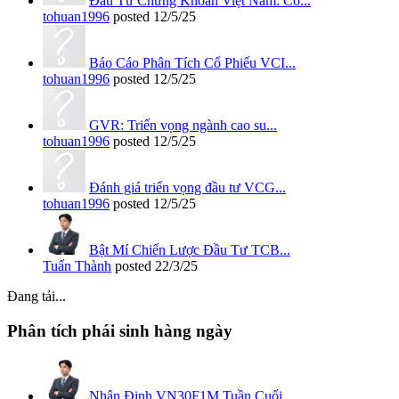
Đầu Tư Chứng Khoán Việt Nam: Cổ...
tohuan1996
posted
12/5/25
Báo Cáo Phân Tích Cổ Phiếu VCI...
tohuan1996
posted
12/5/25
GVR: Triển vọng ngành cao su...
tohuan1996
posted
12/5/25
Đánh giá triển vọng đầu tư VCG...
tohuan1996
posted
12/5/25
Bật Mí Chiến Lược Đầu Tư TCB...
Tuấn Thành
posted
22/3/25
Đang tải...
Phân tích phái sinh hàng ngày
Nhận Định VN30F1M Tuần Cuối...