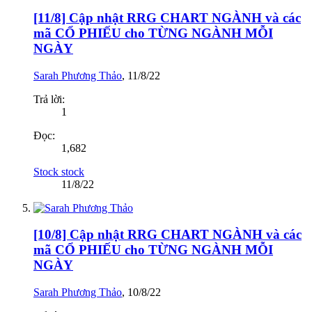
[11/8] Cập nhật RRG CHART NGÀNH và các
mã CỔ PHIẾU cho TỪNG NGÀNH MỖI
NGÀY
Sarah Phương Thảo
,
11/8/22
Trả lời:
1
Đọc:
1,682
Stock stock
11/8/22
[10/8] Cập nhật RRG CHART NGÀNH và các
mã CỔ PHIẾU cho TỪNG NGÀNH MỖI
NGÀY
Sarah Phương Thảo
,
10/8/22