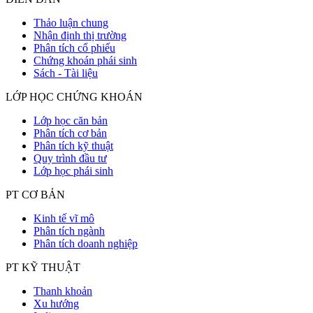
Thảo luận chung
Nhận định thị trường
Phân tích cổ phiếu
Chứng khoán phái sinh
Sách - Tài liệu
LỚP HỌC CHỨNG KHOÁN
Lớp học căn bản
Phân tích cơ bản
Phân tích kỹ thuật
Quy trình đầu tư
Lớp học phái sinh
PT CƠ BẢN
Kinh tế vĩ mô
Phân tích ngành
Phân tích doanh nghiệp
PT KỸ THUẬT
Thanh khoản
Xu hướng