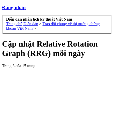
Đăng nhập
Diễn đàn phân tích kỹ thuật Việt Nam
Trang chủ
Diễn đàn
>
Trao đổi chung về thị trường chứng
khoán Việt Nam
>
Cập nhật Relative Rotation
Graph (RRG) mỗi ngày
Trang 3 của 15 trang