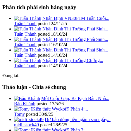
Phân tích phái sinh hàng ngày
Nhận Định VN30F1M Tuần Cuối...
Tuấn Thành
posted
24/11/25
Nhận Định Thị Trường Phái Sinh...
Tuấn Thành
posted
18/10/24
Nhận Định Thị Trường Phái Sinh...
Tuấn Thành
posted
16/10/24
Nhận Định Thị Trường Phái Sinh...
Tuấn Thành
posted
14/10/24
Nhận Định Thị Trường Chứng...
Tuấn Thành
posted
14/10/24
Đang tải...
Thảo luận - Chia sẻ chung
Một Cuộc Gặp, Ba Kịch Bản: Nhà...
Bảo Khánh
posted
13/5/26
[Kiến thức Wyckoff] Phần 4:...
Tomy
posted
30/9/25
Dự báo dòng tiền ngành sau ngày...
midi_stock49
posted
28/9/25
[Kiến thức Wyckoff] Phần 3:...