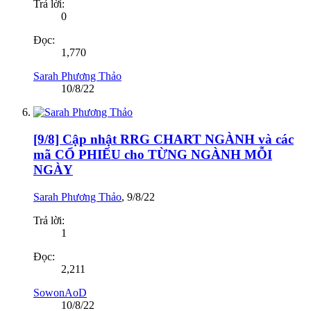
Trả lời:
0
Đọc:
1,770
Sarah Phương Thảo
10/8/22
[9/8] Cập nhật RRG CHART NGÀNH và các
mã CỔ PHIẾU cho TỪNG NGÀNH MỖI
NGÀY
Sarah Phương Thảo
,
9/8/22
Trả lời:
1
Đọc:
2,211
SowonAoD
10/8/22