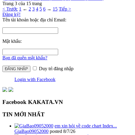
Trang 3 của 15 trang
< Trước
1
←
2
3
4
5
6
→
15
Tiếp >
Đăng ký!
Tên tài khoản hoặc địa chỉ Email:
Mật khẩu:
Bạn đã quên mật khẩu?
Duy trì đăng nhập
Login with Facebook
Facebook KAKATA.VN
TIN MỚI NHẤT
em xin hỏi về code chart Index...
GiaBao09052000
posted
8/7/26