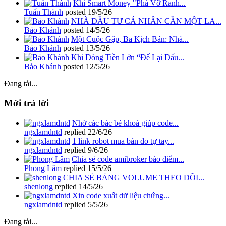
Khi Smart Money "Phá Vỡ Ranh...
Tuấn Thành
posted
19/5/26
NHÀ ĐẦU TƯ CÁ NHÂN CẦN MỘT LA...
Bảo Khánh
posted
14/5/26
Một Cuộc Gặp, Ba Kịch Bản: Nhà...
Bảo Khánh
posted
13/5/26
Khi Dòng Tiền Lớn “Để Lại Dấu...
Bảo Khánh
posted
12/5/26
Đang tải...
Mới trả lời
Nhờ các bác bẻ khoá giúp code...
ngxlamdntd
replied
22/6/26
1 link robot mua bán do tự tay...
ngxlamdntd
replied
9/6/26
Chia sẻ code amibroker báo điểm...
Phong Lâm
replied
15/5/26
CHIA SẺ BẢNG VOLUME THEO DÕI...
shenlong
replied
14/5/26
Xin code xuất dữ liệu chứng...
ngxlamdntd
replied
5/5/26
Đang tải...