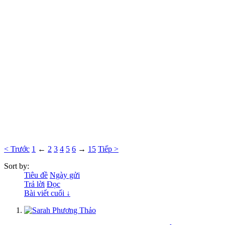
< Trước
1
←
2
3
4
5
6
→
15
Tiếp >
Sort by:
Tiêu đề
Ngày gửi
Trả lời
Đọc
Bài viết cuối ↓