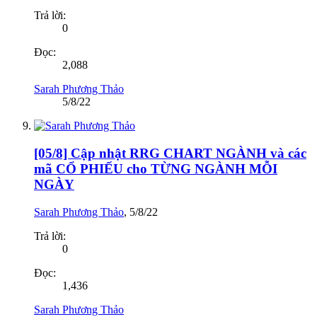
Trả lời:
0
Đọc:
2,088
Sarah Phương Thảo
5/8/22
[05/8] Cập nhật RRG CHART NGÀNH và các
mã CỔ PHIẾU cho TỪNG NGÀNH MỖI
NGÀY
Sarah Phương Thảo
,
5/8/22
Trả lời:
0
Đọc:
1,436
Sarah Phương Thảo