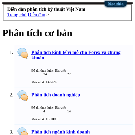
Đăng nhập
Diễn đàn phân tích kỹ thuật Việt Nam
Trang chủ
Diễn đàn
>
Phân tích cơ bản
Phân tích kinh tế vĩ mô cho Forex và chứng
khoán
Đề tài thảo luận:
Bài viết:
24
27
14/5/26
Phân tích doanh nghiệp
Đề tài thảo luận:
Bài viết:
4
14
10/10/19
Phân tích ngành kinh doanh