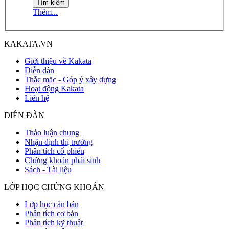
Thêm...
KAKATA.VN
Giới thiệu về Kakata
Diễn đàn
Thắc mắc - Góp ý xây dựng
Hoạt động Kakata
Liên hệ
DIỄN ĐÀN
Thảo luận chung
Nhận định thị trường
Phân tích cổ phiếu
Chứng khoán phái sinh
Sách - Tài liệu
LỚP HỌC CHỨNG KHOÁN
Lớp học căn bản
Phân tích cơ bản
Phân tích kỹ thuật