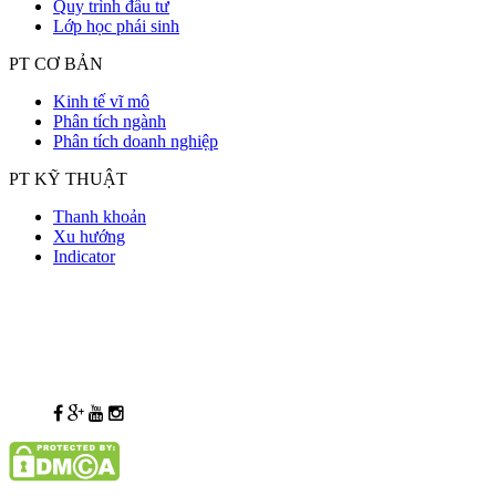
Quy trình đầu tư
Lớp học phái sinh
PT CƠ BẢN
Kinh tế vĩ mô
Phân tích ngành
Phân tích doanh nghiệp
PT KỸ THUẬT
Thanh khoản
Xu hướng
Indicator