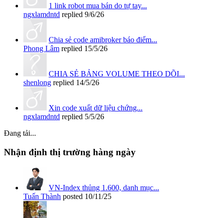
1 link robot mua bán do tự tay...
ngxlamdntd
replied
9/6/26
Chia sẻ code amibroker báo điểm...
Phong Lâm
replied
15/5/26
CHIA SẺ BẢNG VOLUME THEO DÕI...
shenlong
replied
14/5/26
Xin code xuất dữ liệu chứng...
ngxlamdntd
replied
5/5/26
Đang tải...
Nhận định thị trường hàng ngày
VN-Index thủng 1.600, danh mục...
Tuấn Thành
posted
10/11/25