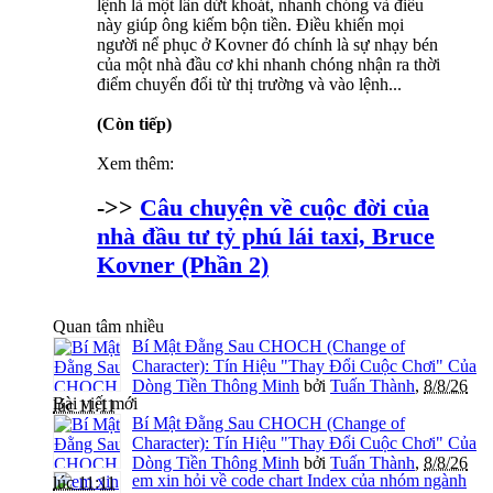
lệnh là một lần dứt khoát, nhanh chóng và điều
này giúp ông kiếm bộn tiền. Điều khiến mọi
người nể phục ở Kovner đó chính là sự nhạy bén
của một nhà đầu cơ khi nhanh chóng nhận ra thời
điểm chuyển đổi từ thị trường và vào lệnh...
(Còn tiếp)
Xem thêm:
->>
Câu chuyện về cuộc đời của
nhà đầu tư tỷ phú lái taxi, Bruce
Kovner (Phần 2)
Quan tâm nhiều
Bí Mật Đằng Sau CHOCH (Change of
Character): Tín Hiệu "Thay Đổi Cuộc Chơi" Của
Dòng Tiền Thông Minh
bởi
Tuấn Thành
,
8/8/26
Bài viết mới
lúc 11:11
Bí Mật Đằng Sau CHOCH (Change of
Character): Tín Hiệu "Thay Đổi Cuộc Chơi" Của
Dòng Tiền Thông Minh
bởi
Tuấn Thành
,
8/8/26
em xin hỏi về code chart Index của nhóm ngành
lúc 11:11