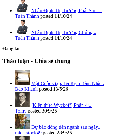
Nhận Định Thị Trường Phái Sinh...
Tuấn Thành
posted
14/10/24
Nhận Định Thị Trường Chứng...
Tuấn Thành
posted
14/10/24
Đang tải...
Thảo luận - Chia sẻ chung
Một Cuộc Gặp, Ba Kịch Bản: Nhà...
Bảo Khánh
posted
13/5/26
[Kiến thức Wyckoff] Phần 4:...
Tomy
posted
30/9/25
Dự báo dòng tiền ngành sau ngày...
midi_stock49
posted
28/9/25