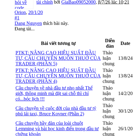
tài chính
bởi
GiaBao09052000
,
8/7/26 lúc 10:21
Orion
,
20/1/20
#1
Dang Nguyen
thích bài này.
Đang tải...
Diễn
Bài viết tương tự
Date
đàn
PTKT: NÂNG CAO HIỆU SUẤT ĐẦU
Thảo
TƯ, CÂU CHUYỆN MUÔN THUỞ CỦA
luận
13/8/24
TRADER (PHẦN 5)
chung
PTKT: NÂNG CAO HIỆU SUẤT ĐẦU
Thảo
TƯ, CÂU CHUYỆN MUÔN THUỞ CỦA
luận
13/8/24
TRADER (PHẦN 4)
chung
Câu chuyện về nhà đầu tư nhọ nhất Thế
Thảo
giới, thông minh mà đặt sai chỗ thì chỉ
luận
14/2/20
có...bóc lịch !!!
chung
Thảo
Câu chuyện về cuộc đời của nhà đầu tư tỷ
luận
30/1/20
phú lái taxi, Bruce Kovner (Phần 2)
chung
Câu chuyện bầy đàn của loài chuột
Thảo
Lemming và bài học kinh điển trong đầu tư
luận
26/1/20
chứng khoán
chung