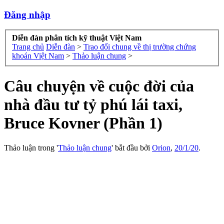
Đăng nhập
Diễn đàn phân tích kỹ thuật Việt Nam
Trang chủ
Diễn đàn
>
Trao đổi chung về thị trường chứng
khoán Việt Nam
>
Thảo luận chung
>
Câu chuyện về cuộc đời của
nhà đầu tư tỷ phú lái taxi,
Bruce Kovner (Phần 1)
Thảo luận trong '
Thảo luận chung
' bắt đầu bởi
Orion
,
20/1/20
.