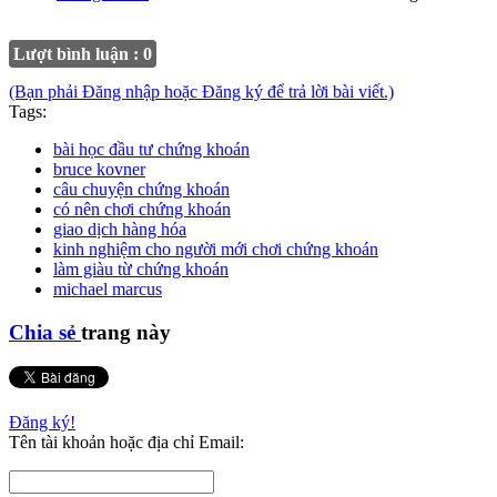
Lượt bình luận : 0
(Bạn phải Đăng nhập hoặc Đăng ký để trả lời bài viết.)
Tags:
bài học đầu tư chứng khoán
bruce kovner
câu chuyện chứng khoán
có nên chơi chứng khoán
giao dịch hàng hóa
kinh nghiệm cho người mới chơi chứng khoán
làm giàu từ chứng khoán
michael marcus
Chia sẻ
trang này
Đăng ký!
Tên tài khoản hoặc địa chỉ Email: