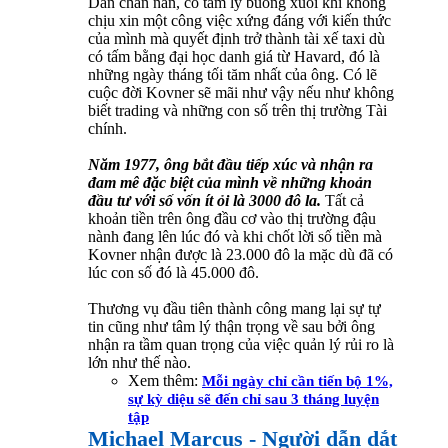
Dần chán nản, có tâm lý buông xuôi khi không
chịu xin một công việc xứng đáng với kiến thức
của mình mà quyết định trở thành tài xế taxi dù
có tấm bằng đại học danh giá từ Havard, đó là
những ngày tháng tối tăm nhất của ông. Có lẽ
cuộc đời Kovner sẽ mãi như vậy nếu như không
biết trading và những con số trên thị trường Tài
chính.
Năm 1977, ông bắt đầu tiếp xúc và nhận ra
đam mê đặc biệt của mình về những khoản
đầu tư với số vốn ít ỏi là 3000 đô la.
Tất cả
khoản tiền trên ông đầu cơ vào thị trường đậu
nành đang lên lúc đó và khi chốt lời số tiền mà
Kovner nhận được là 23.000 đô la mặc dù đã có
lúc con số đó là 45.000 đô.
Thương vụ đầu tiên thành công mang lại sự tự
tin cũng như tâm lý thận trọng về sau bởi ông
nhận ra tầm quan trọng của việc quản lý rủi ro là
lớn như thế nào.
Xem thêm:
Mỗi ngày chỉ cần tiến bộ 1%,
sự kỳ diệu sẽ đến chỉ sau 3 tháng luyện
tập
Michael Marcus - Người dẫn dắt