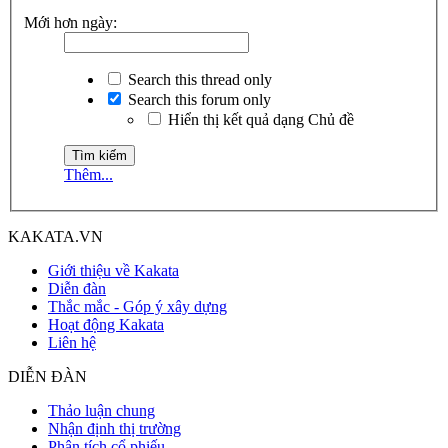
Mới hơn ngày:
Search this thread only
Search this forum only
Hiển thị kết quả dạng Chủ đề
Thêm...
KAKATA.VN
Giới thiệu về Kakata
Diễn đàn
Thắc mắc - Góp ý xây dựng
Hoạt động Kakata
Liên hệ
DIỄN ĐÀN
Thảo luận chung
Nhận định thị trường
Phân tích cổ phiếu