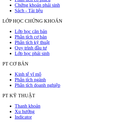
Chứng khoán phái sinh
Sách - Tài liệu
LỚP HỌC CHỨNG KHOÁN
Lớp học căn bản
Phân tích cơ bản
Phân tích kỹ thuật
Quy trình đầu tư
Lớp học phái sinh
PT CƠ BẢN
Kinh tế vĩ mô
Phân tích ngành
Phân tích doanh nghiệp
PT KỸ THUẬT
Thanh khoản
Xu hướng
Indicator