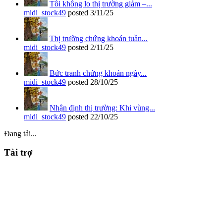
Tôi không lo thị trường giảm –...
midi_stock49
posted
3/11/25
Thị trường chứng khoán tuần...
midi_stock49
posted
2/11/25
Bức tranh chứng khoán ngày...
midi_stock49
posted
28/10/25
Nhận định thị trường: Khi vùng...
midi_stock49
posted
22/10/25
Đang tải...
Tài trợ