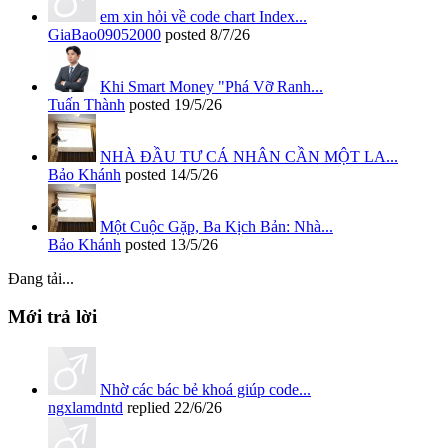
em xin hỏi về code chart Index...
GiaBao09052000
posted
8/7/26
Khi Smart Money "Phá Vỡ Ranh...
Tuấn Thành
posted
19/5/26
NHÀ ĐẦU TƯ CÁ NHÂN CẦN MỘT LA...
Bảo Khánh
posted
14/5/26
Một Cuộc Gặp, Ba Kịch Bản: Nhà...
Bảo Khánh
posted
13/5/26
Đang tải...
Mới trả lời
Nhờ các bác bẻ khoá giúp code...
ngxlamdntd
replied
22/6/26