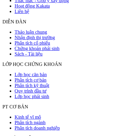
Thắc mắc - Góp ý xây dựng
Hoạt động Kakata
Liên hệ
DIỄN ĐÀN
Thảo luận chung
Nhận định thị trường
Phân tích cổ phiếu
Chứng khoán phái sinh
Sách - Tài liệu
LỚP HỌC CHỨNG KHOÁN
Lớp học căn bản
Phân tích cơ bản
Phân tích kỹ thuật
Quy trình đầu tư
Lớp học phái sinh
PT CƠ BẢN
Kinh tế vĩ mô
Phân tích ngành
Phân tích doanh nghiệp