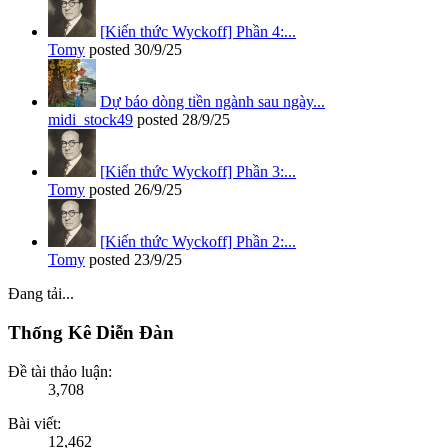
[Kiến thức Wyckoff] Phần 4:...
Tomy
posted
30/9/25
Dự báo dòng tiền ngành sau ngày...
midi_stock49
posted
28/9/25
[Kiến thức Wyckoff] Phần 3:...
Tomy
posted
26/9/25
[Kiến thức Wyckoff] Phần 2:...
Tomy
posted
23/9/25
Đang tải...
Thống Kê Diễn Đàn
Đề tài thảo luận:
3,708
Bài viết:
12,462