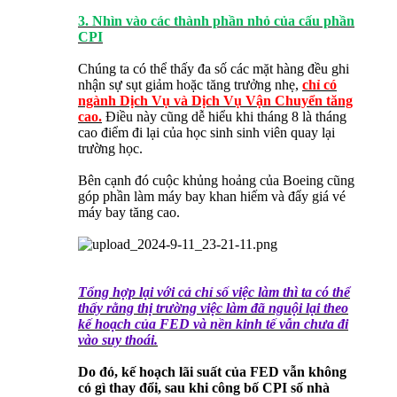
3. Nhìn vào các thành phần nhỏ của cấu phần
CPI
Chúng ta có thể thấy đa số các mặt hàng đều ghi
nhận sự sụt giảm hoặc tăng trưởng nhẹ,
chỉ có
ngành Dịch Vụ và Dịch Vụ Vận Chuyển tăng
cao.
Điều này cũng dễ hiểu khi tháng 8 là tháng
cao điểm đi lại của học sinh sinh viên quay lại
trường học.
Bên cạnh đó cuộc khủng hoảng của Boeing cũng
góp phần làm máy bay khan hiếm và đẩy giá vé
máy bay tăng cao.
Tổng hợp lại với cả chỉ số việc làm thì ta có thể
thấy rằng thị trường việc làm đã nguội lại theo
kế hoạch của FED và nền kinh tế vẫn chưa đi
vào suy thoái.
Do đó, kế hoạch lãi suất của FED vẫn không
có gì thay đổi, sau khi công bố CPI số nhà