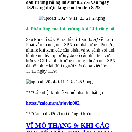
đầu tư ủng hộ hạ lãi suất 0.25% vào ngày
18.9 càng được tăng cao lên đến 85%
4. Phản ứng của thị trường khi CPI công bố
Sau khi chỉ số CPI ra thì có 1 xíu lo sợ về Lạm
Phát vẫn mạnh, nên SPX có phản ứng tiêu cực,
nhưng khi xem các cấu phần và so sánh với tình
hình kinh tế, thị trường đã có cái nhìn tích cực
hơn về CPI và thị trường chứng khoán nên SPX
đã hồi phục lại (khi người viết đang viết lúc
11:15 ngày 11.9)
***Cập nhật kinh tế vĩ mô nhanh nhất tại
https://zalo.me/g/njqylp002
***Các bài viết vĩ mô tháng 9 khác:
VĨ MÔ THÁNG 9: KHI CÁC