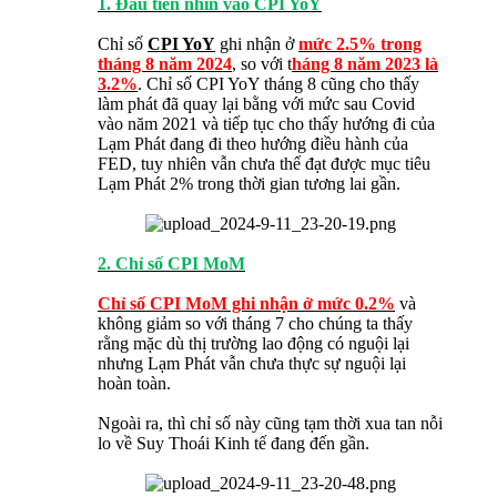
1. Đầu tiên nhìn vào CPI YoY
Chỉ số
CPI YoY
ghi nhận ở
mức 2.5% trong
tháng 8 năm 2024
, so với t
háng 8 năm 2023 là
3.2%
. Chỉ số CPI YoY tháng 8 cũng cho thấy
làm phát đã quay lại bằng với mức sau Covid
vào năm 2021 và tiếp tục cho thấy hướng đi của
Lạm Phát đang đi theo hướng điều hành của
FED, tuy nhiên vẫn chưa thể đạt được mục tiêu
Lạm Phát 2% trong thời gian tương lai gần.
2. Chỉ số CPI MoM
Chỉ số CPI MoM ghi nhận ở mức 0.2%
và
không giảm so với tháng 7 cho chúng ta thấy
rằng mặc dù thị trường lao động có nguội lại
nhưng Lạm Phát vẫn chưa thực sự nguội lại
hoàn toàn.
Ngoài ra, thì chỉ số này cũng tạm thời xua tan nỗi
lo về Suy Thoái Kinh tế đang đến gần.