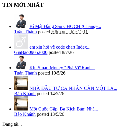
TIN MỚI NHẤT
Bí Mật Đằng Sau CHOCH (Change...
Tuấn Thành
posted
Hôm qua, lúc 11:11
em xin hỏi về code chart Index...
GiaBao09052000
posted
8/7/26
Khi Smart Money "Phá Vỡ Ranh...
Tuấn Thành
posted
19/5/26
NHÀ ĐẦU TƯ CÁ NHÂN CẦN MỘT LA...
Bảo Khánh
posted
14/5/26
Một Cuộc Gặp, Ba Kịch Bản: Nhà...
Bảo Khánh
posted
13/5/26
Đang tải...