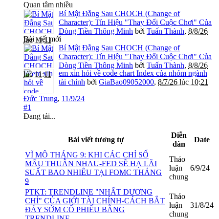
Quan tâm nhiều
Bí Mật Đằng Sau CHOCH (Change of
Character): Tín Hiệu "Thay Đổi Cuộc Chơi" Của
Dòng Tiền Thông Minh
bởi
Tuấn Thành
,
8/8/26
Bài viết mới
lúc 11:11
Bí Mật Đằng Sau CHOCH (Change of
Character): Tín Hiệu "Thay Đổi Cuộc Chơi" Của
Dòng Tiền Thông Minh
bởi
Tuấn Thành
,
8/8/26
em xin hỏi về code chart Index của nhóm ngành
lúc 11:11
tài chính
bởi
GiaBao09052000
,
8/7/26 lúc 10:21
Đức Trung
,
11/9/24
#1
Đang tải...
Diễn
Bài viết tương tự
Date
đàn
VĨ MÔ THÁNG 9: KHI CÁC CHỈ SỐ
Thảo
MÂU THUẪN NHAU-FED SẼ HẠ LÃI
luận
6/9/24
SUẤT BAO NHIÊU TẠI FOMC THÁNG
chung
9
PTKT: TRENDLINE "NHẤT DƯƠNG
Thảo
CHỈ" CỦA GIỚI TÀI CHÍNH-CÁCH BẮT
luận
31/8/24
ĐÁY SỚM CỔ PHIẾU BẰNG
chung
TRENDLINE