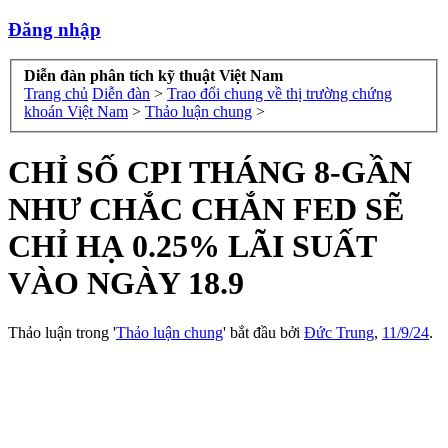
Đăng nhập
Diễn đàn phân tích kỹ thuật Việt Nam
Trang chủ
Diễn đàn
>
Trao đổi chung về thị trường chứng
khoán Việt Nam
>
Thảo luận chung
>
CHỈ SỐ CPI THÁNG 8-GẦN
NHƯ CHẮC CHẮN FED SẼ
CHỈ HẠ 0.25% LÃI SUẤT
VÀO NGÀY 18.9
Thảo luận trong '
Thảo luận chung
' bắt đầu bởi
Đức Trung
,
11/9/24
.