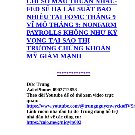
CHỈ SỐ MÂU THUẪN NHAU-
FED SẼ HẠ LÃI SUẤT BAO
NHIÊU TẠI FOMC THÁNG 9
VĨ MÔ THÁNG 9: NONFARM
PAYROLLS KHÔNG NHƯ KỲ
VỌNG-TẠI SAO THỊ
TRƯỜNG CHỨNG KHOÁN
MỸ GIẢM MẠNH
**************
Đức Trung
Zalo/Phone: 0902712858
Theo dõi Youtube để có thể xem video trực
quan:
https://www.youtube.com/@trungnguyenwyckoffVS
Link room nhà đầu tư do Trung đang hỗ trợ
nhà đầu tư về các công cụ:
https://zalo.me/g/njqylp002