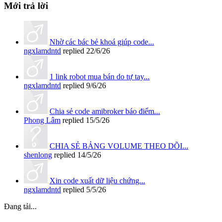
Mới trả lời
Nhờ các bác bẻ khoá giúp code...
ngxlamdntd
replied
22/6/26
1 link robot mua bán do tự tay...
ngxlamdntd
replied
9/6/26
Chia sẻ code amibroker báo điểm...
Phong Lâm
replied
15/5/26
CHIA SẺ BẢNG VOLUME THEO DÕI...
shenlong
replied
14/5/26
Xin code xuất dữ liệu chứng...
ngxlamdntd
replied
5/5/26
Đang tải...