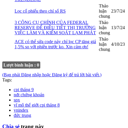
Thảo
Lọc cổ phiếu theo chỉ số RS
luận
23/7/24
chung
3 CÔNG CỤ CHÍNH CỦA FEDERAL
Thảo
RESERVE ĐỂ ĐIỀU TIẾT THỊ TRƯỜNG
luận
13/7/24
VIỆC LÀM VÀ KIỂM SOÁT LẠM PHÁT
chung
Thảo
ACE có thể sửa code nảy chỉ lọc CP tăng giá
luận
4/10/23
1,5% so với phiên trước ko. Xin cảm ơn!
chung
Lượt bình luận : 0
(Bạn phải Đăng nhập hoặc Đăng ký để trả lời bài viết.)
Tags:
cpi tháng 9
nđt chứng khoán
spx
vĩ mô thế giới cpi tháng 8
vnindex
đức trung
Chia sẻ
trang này