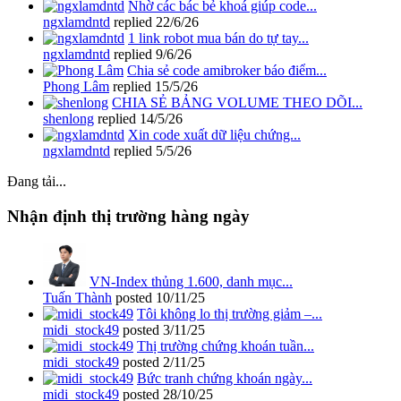
Nhờ các bác bẻ khoá giúp code...
ngxlamdntd
replied
22/6/26
1 link robot mua bán do tự tay...
ngxlamdntd
replied
9/6/26
Chia sẻ code amibroker báo điểm...
Phong Lâm
replied
15/5/26
CHIA SẺ BẢNG VOLUME THEO DÕI...
shenlong
replied
14/5/26
Xin code xuất dữ liệu chứng...
ngxlamdntd
replied
5/5/26
Đang tải...
Nhận định thị trường hàng ngày
VN-Index thủng 1.600, danh mục...
Tuấn Thành
posted
10/11/25
Tôi không lo thị trường giảm –...
midi_stock49
posted
3/11/25
Thị trường chứng khoán tuần...
midi_stock49
posted
2/11/25
Bức tranh chứng khoán ngày...
midi_stock49
posted
28/10/25