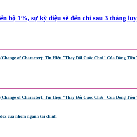
ến bộ 1%, sự kỳ diệu sẽ đến chỉ sau 3 tháng luy
Change of Character): Tín Hiệu "Thay Đổi Cuộc Chơi" Của Dòng Tiền
Change of Character): Tín Hiệu "Thay Đổi Cuộc Chơi" Của Dòng Tiền
Index của nhóm ngành tài chính