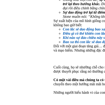
trở lại theo hướng khác.
Đôi
đại rồi điều chỉnh bằng chí
Sự dao động trở lại từ điể
Stone muốn nói: “Không khí
Sự xuất hiện của mô hình giống co
không bao giờ biết:
Con lắc sẽ dao động bao xa
Điều gì có thể khiến con lắ
Khi nào sự đảo chiều này s
Bao xa thì con lắc sẽ dao 
Đối với một giai đoạn tăng giá… để
và mạo hiểm. Nhưng những đặc điể
Cuối cùng, họ sẽ nhường chỗ cho sự
được thuyết phục rằng nó thường c
Có một vài điều mà chúng ta có 
chuyển theo một hướng mãi mãi hoặ
Những người hiểu hành vi của con 