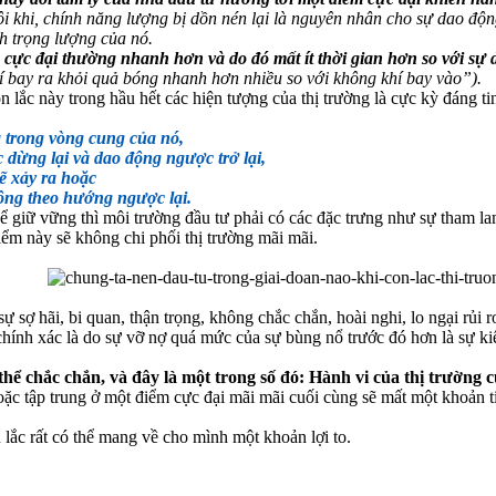
 khi, chính năng lượng bị dồn nén lại là nguyên nhân cho sự dao độn
nh trọng lượng của nó.
m cực đại thường nhanh hơn và do đó mất ít thời gian hơn so với sự
 bay ra khỏi quả bóng nhanh hơn nhiều so với không khí bay vào”).
n lắc này trong hầu hết các hiện tượng của thị trường là cực kỳ đáng 
 trong vòng cung của nó,
c dừng lại và dao động ngược trở lại,
ẽ xảy ra hoặc
động theo hướng ngược lại.
 giữ vững thì môi trường đầu tư phải có các đặc trưng như sự tham lam, 
m này sẽ không chi phối thị trường mãi mãi.
 sợ hãi, bi quan, thận trọng, không chắc chắn, hoài nghi, lo ngại rủi 
hính xác là do sự vỡ nợ quá mức của sự bùng nổ trước đó hơn là sự kiệ
thể chắc chắn, và đây là một trong số đó: Hành vi của thị trường 
c tập trung ở một điểm cực đại mãi mãi cuối cùng sẽ mất một khoản ti
lắc rất có thể mang về cho mình một khoản lợi to.