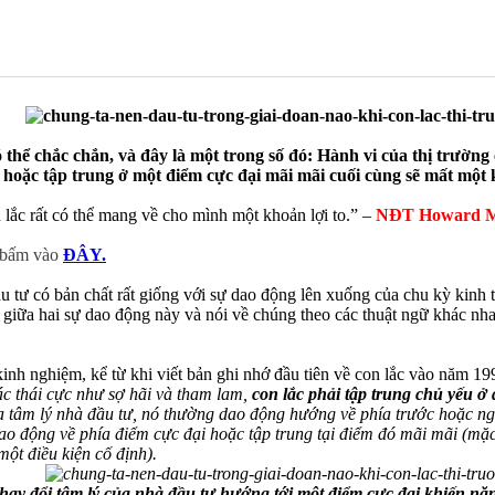
 thể chắc chắn, và đây là một trong số đó: Hành vi của thị trường
oặc tập trung ở một điểm cực đại mãi mãi cuối cùng sẽ mất một k
lắc rất có thể mang về cho mình một khoản lợi to.” –
NĐT Howard M
ể bấm vào
ĐÂY.
u tư có bản chất rất giống với sự dao động lên xuống của chu kỳ kinh t
ệt giữa hai sự dao động này và nói về chúng theo các thuật ngữ khác n
inh nghiệm, kể từ khi viết bản ghi nhớ đầu tiên về con lắc vào năm 1991
các thái cực như sợ hãi và tham lam,
con lắc phải tập trung chủ yếu ở 
a tâm lý nhà đầu tư, nó thường dao động hướng về phía trước hoặc ngư
dao động về phía điểm cực đại hoặc tập trung tại điểm đó mãi mãi (mặ
một điều kiện cố định).
hay đổi tâm lý của nhà đầu tư hướng tới một điểm cực đại khiến n