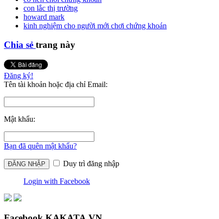
con lắc thị trường
howard mark
kinh nghiệm cho người mới chơi chứng khoán
Chia sẻ
trang này
Đăng ký!
Tên tài khoản hoặc địa chỉ Email:
Mật khẩu:
Bạn đã quên mật khẩu?
Duy trì đăng nhập
Login with Facebook
Facebook KAKATA.VN