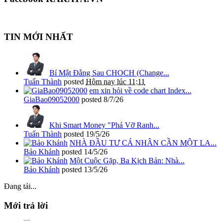
TIN MỚI NHẤT
Bí Mật Đằng Sau CHOCH (Change...
Tuấn Thành
posted
Hôm nay lúc 11:11
em xin hỏi về code chart Index...
GiaBao09052000
posted
8/7/26
Khi Smart Money "Phá Vỡ Ranh...
Tuấn Thành
posted
19/5/26
NHÀ ĐẦU TƯ CÁ NHÂN CẦN MỘT LA...
Bảo Khánh
posted
14/5/26
Một Cuộc Gặp, Ba Kịch Bản: Nhà...
Bảo Khánh
posted
13/5/26
Đang tải...
Mới trả lời