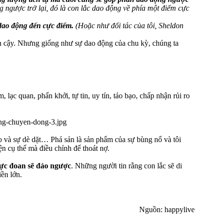
g ngược trở lại, đó là con lắc dao động về phía một điểm cực
 dao động đến cực điểm.
(Hoặc như đối tác của tôi, Sheldon
tin cậy. Nhưng giống như sự dao động của chu kỳ, chúng ta
lạc quan, phấn khởi, tự tin, uy tín, táo bạo, chấp nhận rủi ro
ro và sự dè dặt… Phá sản là sản phẩm của sự bùng nổ và tôi
n cụ thể mà điều chỉnh để thoát nợ.
cực đoan sẽ đảo ngược
. Những người tin rằng con lắc sẽ di
ền lớn.
Nguồn: happylive​