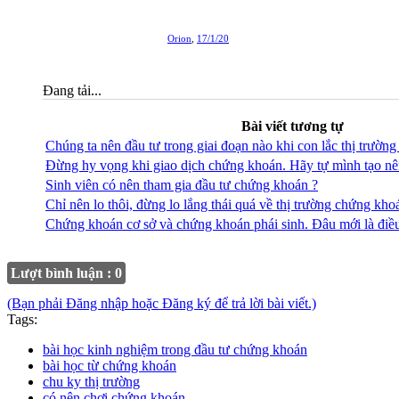
Orion
,
17/1/20
Đang tải...
Bài viết tương tự
Chúng ta nên đầu tư trong giai đoạn nào khi con lắc thị trườn
Đừng hy vọng khi giao dịch chứng khoán. Hãy tự mình tạo n
Sinh viên có nên tham gia đầu tư chứng khoán ?
Chỉ nên lo thôi, đừng lo lắng thái quá về thị trường chứng kh
Chứng khoán cơ sở và chứng khoán phái sinh. Đâu mới là điều
Lượt bình luận : 0
(Bạn phải Đăng nhập hoặc Đăng ký để trả lời bài viết.)
Tags:
bài học kinh nghiệm trong đầu tư chứng khoán
bài học từ chứng khoán
chu ky thị trường
có nên chơi chứng khoán