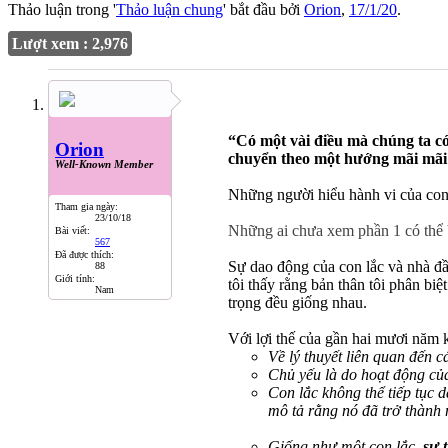
Thảo luận trong '
Thảo luận chung
' bắt đầu bởi
Orion
,
17/1/20
.
Lượt xem : 2,976
“Có một vài điều mà chúng ta có
Orion
chuyển theo một hướng mãi mãi h
Well-Known Member
Những người hiểu hành vi của con 
Tham gia ngày:
23/10/18
Những ai chưa xem phần 1 có th
Bài viết:
567
Đã được thích:
Sự dao động của con lắc và nhà đầ
88
Giới tính:
tôi thấy rằng bản thân tôi phân bi
Nam
trọng đều giống nhau.
Với lợi thế của gần hai mươi năm k
Về lý thuyết liên quan đến 
Chủ yếu là do hoạt động củ
Con lắc không thể tiếp tục 
mô tả rằng nó đã trở thành 
Giống như một con lắc,
sự t