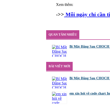
Xem thêm:
->>
Mỗi ngày chỉ cần ti
QUAN TÂM NHIỀU
Bí Mật Đằng Sau CHOCH (
bởi
Tuấn Thành
,
8/8/26 lúc 11:11
BÀI VIẾT MỚI
Bí Mật Đằng Sau CHOCH (
bởi
Tuấn Thành
,
8/8/26 lúc 11:11
em xin hỏi về code chart 
bởi
GiaBao09052000
,
8/7/26 lúc 10:21