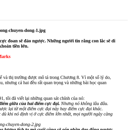
 cực đoan sẽ đảo ngược. Những người tin rằng con lắc sẽ di
hoản tiền lớn.
arks
ế và thị trường được mô tả trong Chương 8. Vì một số lý do,
hau, nhưng cả hai đều rất quan trọng và những bài học quan
, tôi đã viết lại những quan sát chính của nó:
điểm giữa của hai điểm cực đại.
Nhưng nó không lâu đâu.
ợc lại từ một điểm cực đại này hay điểm cực đại khác.
c dù khi nó định vị ở cực điểm lớn nhất, mọi người ngày càng
ăng lượng tích tụ mà cuối cùng sẽ góp phần dao động ngược