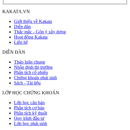
KAKATA.VN
Giới thiệu về Kakata
Diễn đàn
Thắc mắc - Góp ý xây dựng
Hoạt động Kakata
Liên hệ
DIỄN ĐÀN
Thảo luận chung
Nhận định thị trường
Phân tích cổ phiếu
Chứng khoán phái sinh
Sách - Tài liệu
LỚP HỌC CHỨNG KHOÁN
Lớp học căn bản
Phân tích cơ bản
Phân tích kỹ thuật
Quy trình đầu tư
Lớp học phái sinh