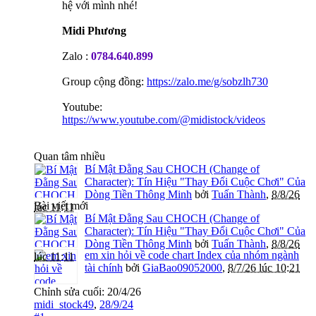
hệ với mình nhé!
Midi Phương
Zalo :
0784.640.899
Group cộng đồng:
https://zalo.me/g/sobzlh730
Youtube:
https://www.youtube.com/@midistock/videos
Quan tâm nhiều
Bí Mật Đằng Sau CHOCH (Change of
Character): Tín Hiệu "Thay Đổi Cuộc Chơi" Của
Dòng Tiền Thông Minh
bởi
Tuấn Thành
,
8/8/26
Bài viết mới
lúc 11:11
Bí Mật Đằng Sau CHOCH (Change of
Character): Tín Hiệu "Thay Đổi Cuộc Chơi" Của
Dòng Tiền Thông Minh
bởi
Tuấn Thành
,
8/8/26
em xin hỏi về code chart Index của nhóm ngành
lúc 11:11
tài chính
bởi
GiaBao09052000
,
8/7/26 lúc 10:21
Chỉnh sửa cuối:
20/4/26
midi_stock49
,
28/9/24