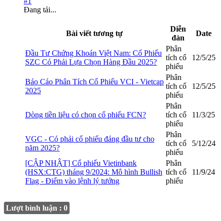
#1
Đang tải...
Diễn
Bài viết tương tự
Date
đàn
Phân
Đầu Tư Chứng Khoán Việt Nam: Cổ Phiếu
tích cổ
12/5/25
SZC Có Phải Lựa Chọn Hàng Đầu 2025?
phiếu
Phân
Báo Cáo Phân Tích Cổ Phiếu VCI - Vietcap
tích cổ
12/5/25
2025
phiếu
Phân
Dòng tiền liệu có chọn cổ phiếu FCN?
tích cổ
11/3/25
phiếu
Phân
VGC - Có phải cổ phiếu đáng đầu tư cho
tích cổ
5/12/24
năm 2025?
phiếu
[CẬP NHẬT] Cổ phiếu Vietinbank
Phân
(HSX:CTG) tháng 9/2024: Mô hình Bullish
tích cổ
11/9/24
Flag - Điểm vào lệnh lý tưởng
phiếu
Lượt bình luận : 0