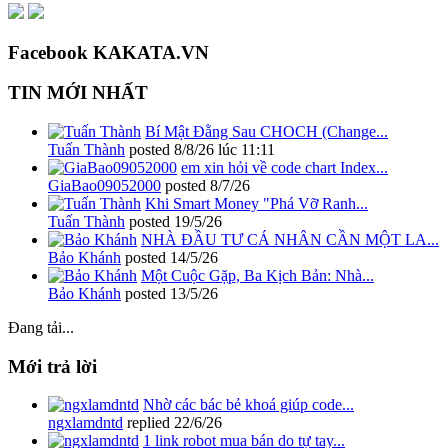
Facebook KAKATA.VN
TIN MỚI NHẤT
Bí Mật Đằng Sau CHOCH (Change...
Tuấn Thành
posted
8/8/26 lúc 11:11
em xin hỏi về code chart Index...
GiaBao09052000
posted
8/7/26
Khi Smart Money "Phá Vỡ Ranh...
Tuấn Thành
posted
19/5/26
NHÀ ĐẦU TƯ CÁ NHÂN CẦN MỘT LA...
Bảo Khánh
posted
14/5/26
Một Cuộc Gặp, Ba Kịch Bản: Nhà...
Bảo Khánh
posted
13/5/26
Đang tải...
Mới trả lời
Nhờ các bác bẻ khoá giúp code...
ngxlamdntd
replied
22/6/26
1 link robot mua bán do tự tay...