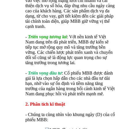
vào việc mở rộng mạng lưới chi nhánh và cải
thiện dịch vụ số hóa, đáp ứng nhu cầu ngày càng
cao của khách hàng. Các sản phẩm dịch vụ đa
dạng, từ cho vay, gửi tiết kiệm đến các giải pháp
tài chính toàn diện, giúp MBB giữ vững vị thế
cạnh tranh.
-
Triển vọng tương lai
: Với nền kinh tế Việt
Nam đang trên đà phát triển, MBB dự kiến sẽ
tiếp tục mở rộng quy mô và tăng trưởng bền
vững. Các chiến lược phát triển xanh và chuyển
đổi số cũng sẽ là động lực quan trọng cho sự
tăng trưởng trong tương lai.
-
Triển vọng đầu tư
: Cổ phiếu MBB được đánh
giá là lựa chọn hấp dẫn cho các nhà đầu tư dài
hạn, nhờ vào sự ổn định và tiềm năng tăng
trưởng của ngân hàng trong bối cảnh kinh tế Việt
Nam đang phục hồi và phát triển mạnh mẽ.
2. Phân tích kĩ thuật
- Chúng ta cùng nhìn vào khung ngày (D) của cổ
phiếu MBB: