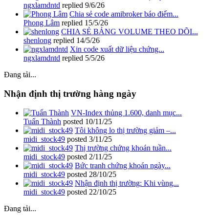
ngxlamdntd
replied
9/6/26
Chia sẻ code amibroker báo điểm...
Phong Lâm
replied
15/5/26
CHIA SẺ BẢNG VOLUME THEO DÕI...
shenlong
replied
14/5/26
Xin code xuất dữ liệu chứng...
ngxlamdntd
replied
5/5/26
Đang tải...
Nhận định thị trường hàng ngày
VN-Index thủng 1.600, danh mục...
Tuấn Thành
posted
10/11/25
Tôi không lo thị trường giảm –...
midi_stock49
posted
3/11/25
Thị trường chứng khoán tuần...
midi_stock49
posted
2/11/25
Bức tranh chứng khoán ngày...
midi_stock49
posted
28/10/25
Nhận định thị trường: Khi vùng...
midi_stock49
posted
22/10/25
Đang tải...