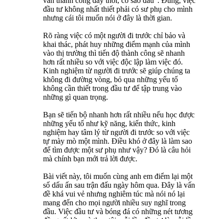
vẫn thành công đấy thôi, có sao đâu". Đúng, việc
đầu tư không nhất thiết phải có sư phụ cho mình
nhưng cái tôi muốn nói ở đây là thời gian.
Rõ ràng việc có một người đi trước chỉ bảo và
khai thác, phát huy những điểm mạnh của mình
vào thị trường thì tiến độ thành công sẽ nhanh
hơn rất nhiều so với việc độc lập làm việc đó.
Kinh nghiệm từ người đi trước sẽ giúp chúng ta
không đi đường vòng, bỏ qua những yếu tố
không cần thiết trong đầu tư để tập trung vào
những gì quan trọng.
Bạn sẽ tiến bộ nhanh hơn rất nhiều nếu học được
những yếu tố như kỹ năng, kiến thức, kinh
nghiệm hay tâm lý từ người đi trước so với việc
tự mày mò một mình. Điều khó ở đây là làm sao
để tìm được một sư phụ như vậy? Đó là câu hỏi
mà chính bạn mới trả lời được.
Bài viết này, tôi muốn cùng anh em điểm lại một
số dấu ấn sau trận đấu ngày hôm qua. Đây là vấn
đề khá vui vẻ nhưng nghiêm túc mà nói nó lại
mang đến cho mọi người nhiều suy nghĩ trong
đầu. Việc đầu tư và bóng đá có những nét tương