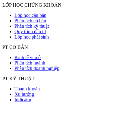
LỚP HỌC CHỨNG KHOÁN
Lớp học căn bản
Phân tích cơ bản
Phân tích kỹ thuật
Quy trình đầu tư
Lớp học phái sinh
PT CƠ BẢN
Kinh tế vĩ mô
Phân tích ngành
Phân tích doanh nghiệp
PT KỸ THUẬT
Thanh khoản
Xu hướng
Indicator