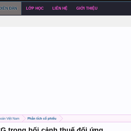
DIỄN ĐÀN
LỚP HỌC
LIÊN HỆ
GIỚI THIỆU
hoán Việt Nam
Phân tích cổ phiếu
CG trong bối cảnh thuế đối ứng