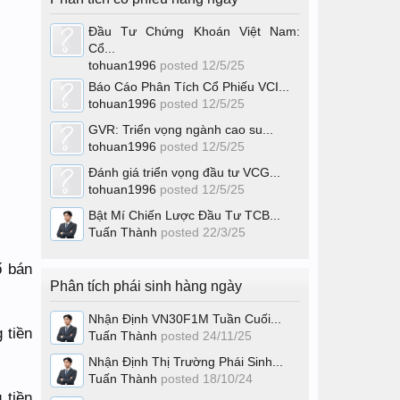
Đầu Tư Chứng Khoán Việt Nam:
Cổ...
tohuan1996
posted
12/5/25
Báo Cáo Phân Tích Cổ Phiếu VCI...
tohuan1996
posted
12/5/25
GVR: Triển vọng ngành cao su...
tohuan1996
posted
12/5/25
Đánh giá triển vọng đầu tư VCG...
tohuan1996
posted
12/5/25
Bật Mí Chiến Lược Đầu Tư TCB...
Tuấn Thành
posted
22/3/25
ố bán
Phân tích phái sinh hàng ngày
Nhận Định VN30F1M Tuần Cuối...
 tiền
Tuấn Thành
posted
24/11/25
Nhận Định Thị Trường Phái Sinh...
Tuấn Thành
posted
18/10/24
 tiền