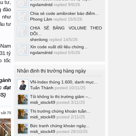
u tư,
ngxlamdntd
replied
9/6/26
g đào
Chia sẻ code amibroker báo điểm...
n như
Phong Lâm
replied
15/5/26
ầu tư
CHIA SẺ BẢNG VOLUME THEO
DÕI...
shenlong
replied
14/5/26
–Nam
Xin code xuất dữ liệu chứng...
31 tỷ
ngxlamdntd
replied
5/5/26
o tốc
Nhận định thị trường hàng ngày
ngành
VN-Index thủng 1.600, danh mục...
c đạt
Tuấn Thành
posted
10/11/25
BS)
Tôi không lo thị trường giảm –...
midi_stock49
posted
3/11/25
Thị trường chứng khoán tuần...
midi_stock49
posted
2/11/25
Bức tranh chứng khoán ngày...
midi_stock49
posted
28/10/25