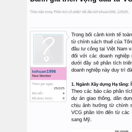
Thảo luận trong '
Phân tích cổ phiếu
' bắt đầu bởi
tohuan1996
,
12/5/25
.
Trong bối cảnh kinh tế toà
từ chính sách thuế của Tổ
đầu tư công tại Việt Nam v
đối với các doanh nghiệp
dưới đây sẽ phân tích tri
doanh nghiệp này duy trì đà
tohuan1996
New Member
1. Ngành Xây dựng Hạ tầng:
Tham gia ngày:
25/2/25
Theo các báo cáo phân tíc
Bài viết:
4
dự án giao thông, dân dụn
Đã được thích:
0
chịu ảnh hưởng từ chính 
VCG phần lớn đến từ các 
sang Mỹ.