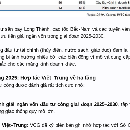
ư sân bay Long Thành, cao tốc Bắc-Nam và các tuyến vàn
u tiên giải ngân vốn trong giai đoạn 2025-2030.
đầu tư tài chính (thủy điện, nước sạch, giáo dục) đem lại
ông bị ảnh hưởng nhiều bởi các biến động vĩ mô và cung cấ
chắc cho các mảng kinh doanh khác.
ng 2025: Hợp tác Việt–Trung về hạ tầng
ư công được đánh giá rất tích cực nhờ:
h giải ngân vốn đầu tư công giai đoạn 2025–2030
, tập
ng giao thông quy mô lớn.
 Việt–Trung
: VCG đã ký biên bản ghi nhớ hợp tác với Sở