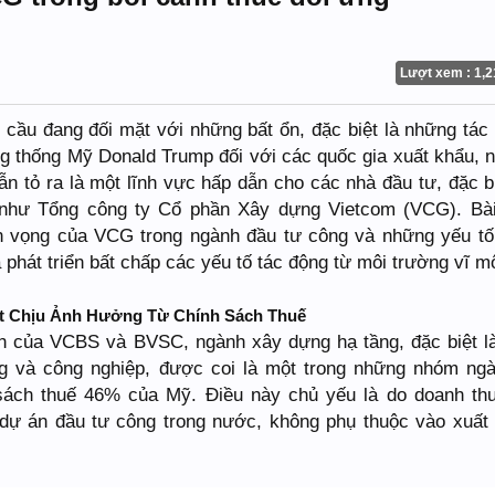
Lượt xem : 1,2
n cầu đang đối mặt với những bất ổn, đặc biệt là những tác
ng thống Mỹ Donald Trump đối với các quốc gia xuất khẩu, 
ẫn tỏ ra là một lĩnh vực hấp dẫn cho các nhà đầu tư, đặc bi
 như Tổng công ty Cổ phần Xây dựng Vietcom (VCG). Bài
ển vọng của VCG trong ngành đầu tư công và những yếu tố
 phát triển bất chấp các yếu tố tác động từ môi trường vĩ m
 Ít Chịu Ảnh Hưởng Từ Chính Sách Thuế
h của VCBS và BVSC, ngành xây dựng hạ tầng, đặc biệt l
g và công nghiệp, được coi là một trong những nhóm ngà
sách thuế 46% của Mỹ. Điều này chủ yếu là do doanh th
dự án đầu tư công trong nước, không phụ thuộc vào xuất