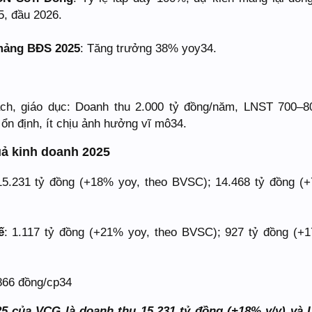
5, đầu 2026.
mảng BĐS 2025
: Tăng trưởng 38% yoy34.
ch, giáo dục: Doanh thu 2.000 tỷ đồng/năm, LNST 700–8
ổn định, ít chịu ảnh hưởng vĩ mô34.
ả kinh doanh 2025
15.231 tỷ đồng (+18% yoy, theo BVSC); 14.468 tỷ đồng (
ế
: 1.117 tỷ đồng (+21% yoy, theo BVSC); 927 tỷ đồng (+
866 đồng/cp34
 của VCG là doanh thu 15.231 tỷ đồng (+18% y/y) và