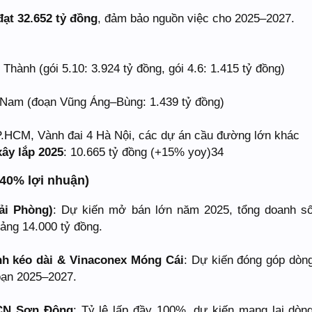
đạt 32.652 tỷ đồng
, đảm bảo nguồn việc cho 2025–2027.
Thành (gói 5.10: 3.924 tỷ đồng, gói 4.6: 1.415 tỷ đồng)
Nam (đoạn Vũng Áng–Bùng: 1.439 tỷ đồng)
P.HCM, Vành đai 4 Hà Nội, các dự án cầu đường lớn khác
ây lắp 2025
: 10.665 tỷ đồng (+15% yoy)34
40% lợi nhuận)
ải Phòng)
: Dự kiến mở bán lớn năm 2025, tổng doanh s
ảng 14.000 tỷ đồng.
nh kéo dài & Vinaconex Móng Cái
: Dự kiến đóng góp dòng
đoạn 2025–2027.
CN Sơn Đông
: Tỷ lệ lấp đầy 100%, dự kiến mang lại dòng