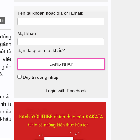
Tên tài khoản hoặc địa chỉ Email:
15
Mật khẩu:
 động
ngành
Bạn đã quên mật khẩu?
ệt là
 viết
 giúp
ô.
Duy trì đăng nhập
Login with Facebook
à các
nh ít
u của
 khẩu