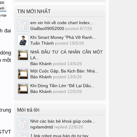
TIN MỚI NHẤT
em xin hỏi về code chart Index...
GiaBao09052000
posted
8/7/26
h đai
Khi Smart Money "Phá Vỡ Ranh...
Tuấn Thành
posted
19/5/26
NHÀ ĐẦU TƯ CÁ NHÂN CẦN MỘT
 dòng
LA...
p một
Bảo Khánh
posted
14/5/26
Một Cuộc Gặp, Ba Kịch Bản: Nhà...
Bảo Khánh
posted
13/5/26
Khi Dòng Tiền Lớn “Để Lại Dấu...
Bảo Khánh
posted
12/5/26
 trung
Mới trả lời
Nhờ các bác bẻ khoá giúp code...
ngxlamdntd
replied
22/6/26
 GTVT
1 link robot mua bán do tự tay...