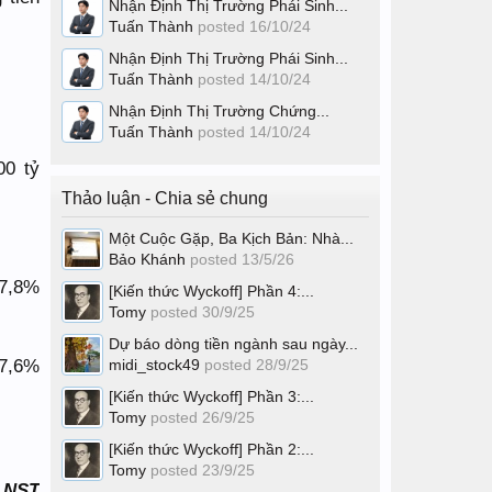
Nhận Định Thị Trường Phái Sinh...
Tuấn Thành
posted
16/10/24
Nhận Định Thị Trường Phái Sinh...
Tuấn Thành
posted
14/10/24
Nhận Định Thị Trường Chứng...
Tuấn Thành
posted
14/10/24
00 tỷ
Thảo luận - Chia sẻ chung
Một Cuộc Gặp, Ba Kịch Bản: Nhà...
Bảo Khánh
posted
13/5/26
+7,8%
[Kiến thức Wyckoff] Phần 4:...
Tomy
posted
30/9/25
Dự báo dòng tiền ngành sau ngày...
17,6%
midi_stock49
posted
28/9/25
[Kiến thức Wyckoff] Phần 3:...
Tomy
posted
26/9/25
[Kiến thức Wyckoff] Phần 2:...
Tomy
posted
23/9/25
 LNST