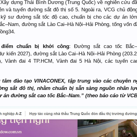
 Xây dựng Thái Bình Dương (Trung Quốc) về nghiên cứu đầ
n và tuyến đường sắt đô thị số 5. Ngoài ra, VCG chủ độn
 kỹ sư đường sắt tốc độ cao, chuẩn bị cho các dự án lớ
Bắc–Nam, đường sắt Lào Cai–Hà Nội–Hải Phòng, tổng vốn đ
đồng34.
 điểm chuẩn bị khởi công
: Đường sắt cao tốc Bắc
 dự kiến 2027), đường sắt Lào Cai–Hà Nội–Hải Phòng (203.2
), Vành đai 4 TP.HCM, Vành đai 5 Hà Nội, các tuyến ca
g tâm đào tạo VINACONEX, tập trung vào các chuyên 
ờng sắt đô thị, nhằm chuẩn bị sẵn sàng nguồn nhân lự
ự án đường sắt cao tốc Bắc–Nam.” (theo báo cáo từ VC