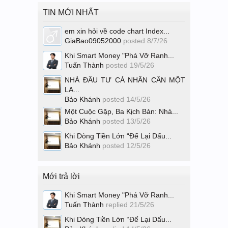
TIN MỚI NHẤT
em xin hỏi về code chart Index...
GiaBao09052000
posted
8/7/26
Khi Smart Money "Phá Vỡ Ranh...
Tuấn Thành
posted
19/5/26
NHÀ ĐẦU TƯ CÁ NHÂN CẦN MỘT
LA...
Bảo Khánh
posted
14/5/26
Một Cuộc Gặp, Ba Kịch Bản: Nhà...
Bảo Khánh
posted
13/5/26
Khi Dòng Tiền Lớn “Để Lại Dấu...
Bảo Khánh
posted
12/5/26
Mới trả lời
Khi Smart Money "Phá Vỡ Ranh...
Tuấn Thành
replied
21/5/26
Khi Dòng Tiền Lớn “Để Lại Dấu...