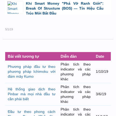
bởi
GiaBao09052000
,
8/7/26 lúc 10:21
Khi Smart Money "Phá Vỡ Ranh Giới":
Break Of Structure (BOS) — Tín Hiệu Cấu
Trúc Mới Bắt Đầu
bởi
Tuấn Thành
,
19/5/26 lúc 22:32
5/1/19
Bài viết tương tự
Diễn đàn
Date
Phân tích theo
Phương pháp đầu tư theo
indicator và các
phương pháp Ichimoku với
1/10/19
phương pháp
đám mây Kumo
khác
Phân tích theo
Hệ thống giao dịch theo
indicator và các
Pinbar mà mọi nhà đầu tư
3/6/19
phương pháp
cần phải biết
khác
Phân tích theo
Đầu tư theo phong cách
indicator và các