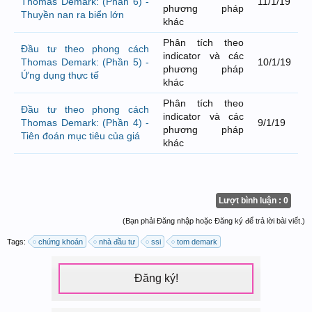
Thomas Demark: (Phần 6) -
11/1/19
phương pháp
Thuyền nan ra biển lớn
khác
Phân tích theo
Đầu tư theo phong cách
indicator và các
Thomas Demark: (Phần 5) -
10/1/19
phương pháp
Ứng dụng thực tế
khác
Phân tích theo
Đầu tư theo phong cách
indicator và các
Thomas Demark: (Phần 4) -
9/1/19
phương pháp
Tiên đoán mục tiêu của giá
khác
Lượt bình luận : 0
(Bạn phải Đăng nhập hoặc Đăng ký để trả lời bài viết.)
Tags:
chứng khoán
nhà đầu tư
ssi
tom demark
Đăng ký!