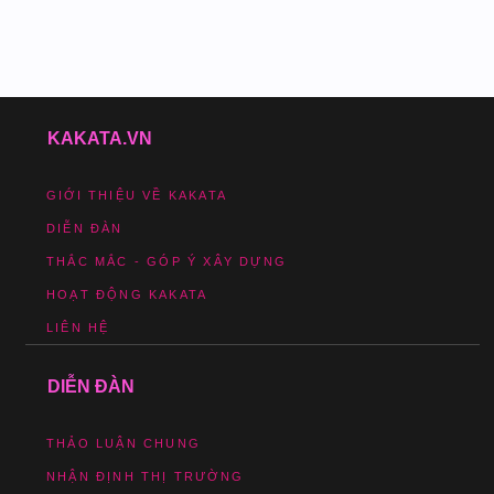
KAKATA.VN
GIỚI THIỆU VỀ KAKATA
DIỄN ĐÀN
THẮC MẮC - GÓP Ý XÂY DỰNG
HOẠT ĐỘNG KAKATA
LIÊN HỆ
DIỄN ĐÀN
THẢO LUẬN CHUNG
NHẬN ĐỊNH THỊ TRƯỜNG