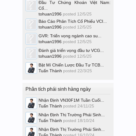
Đầu Tư Chứng Khoán Việt Nam:
Cổ...
tohuan1996
posted
12/5/25
Báo Cáo Phân Tích Cổ Phiếu VCI...
tohuan1996
posted
12/5/25
GVR: Triển vọng ngành cao su...
tohuan1996
posted
12/5/25
Đánh giá triển vọng đầu tư VCG...
tohuan1996
posted
12/5/25
Bật Mí Chiến Lược Đầu Tư TCB...
Tuấn Thành
posted
22/3/25
Phân tích phái sinh hàng ngày
Nhận Định VN30F1M Tuần Cuối...
Tuấn Thành
posted
24/11/25
Nhận Định Thị Trường Phái Sinh...
Tuấn Thành
posted
18/10/24
Nhận Định Thị Trường Phái Sinh...
Tuấn Thành
posted
16/10/24