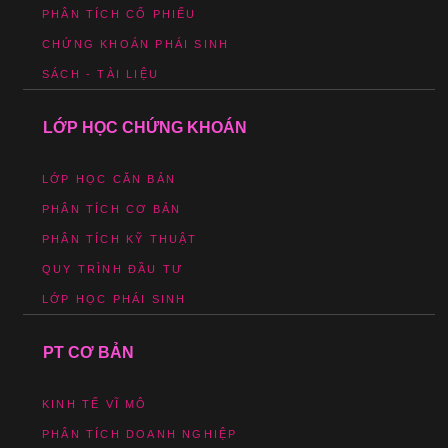
PHÂN TÍCH CỔ PHIẾU
CHỨNG KHOÁN PHÁI SINH
SÁCH - TÀI LIỆU
LỚP HỌC CHỨNG KHOÁN
LỚP HỌC CĂN BẢN
PHÂN TÍCH CƠ BẢN
PHÂN TÍCH KỸ THUẬT
QUY TRÌNH ĐẦU TƯ
LỚP HỌC PHÁI SINH
PT CƠ BẢN
KINH TẾ VĨ MÔ
PHÂN TÍCH DOANH NGHIỆP