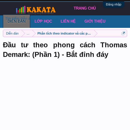
Đăng nhập
TRANG CHỦ
Tìm kiếm diễn đàn
Bài viết gần đây
Đăng chủ đề
DIỄN ĐÀN
LỚP HỌC
LIÊN HỆ
GIỚI THIỆU
Diễn đàn
...
Phân tích theo indicator và các phương pháp khác
Đầu tư theo phong cách Thomas
Demark: (Phần 1) - Bắt đỉnh đáy