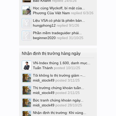
Bảo Khánh
replied
14/5/26
Học cùng Wyckoff, bí mật của...
Phương Của Việt Nam
replied
6/3/26
Liệu VSA có phải là phiên bản...
hungphong12
replied
9/1/26
Phần mềm tradeguider phái...
beginner2020
replied
31/10/25
Nhận định thị trường hàng ngày
VN-Index thủng 1.600, danh mục...
Tuấn Thành
posted
10/11/25
Tôi không lo thị trường giảm –...
midi_stock49
posted
3/11/25
Thị trường chứng khoán tuần...
midi_stock49
posted
2/11/25
Bức tranh chứng khoán ngày...
midi_stock49
posted
28/10/25
Nhận định thị trường: Khi vùng...