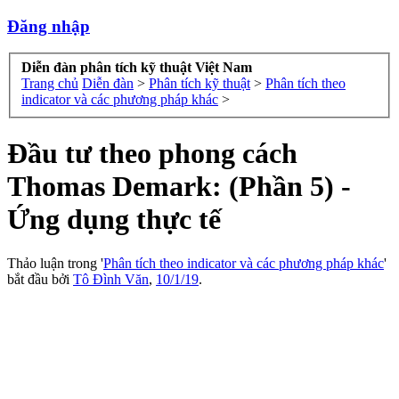
Đăng nhập
Diễn đàn phân tích kỹ thuật Việt Nam
Trang chủ
Diễn đàn
>
Phân tích kỹ thuật
>
Phân tích theo
indicator và các phương pháp khác
>
Đầu tư theo phong cách
Thomas Demark: (Phần 5) -
Ứng dụng thực tế
Thảo luận trong '
Phân tích theo indicator và các phương pháp khác
'
bắt đầu bởi
Tô Đình Văn
,
10/1/19
.