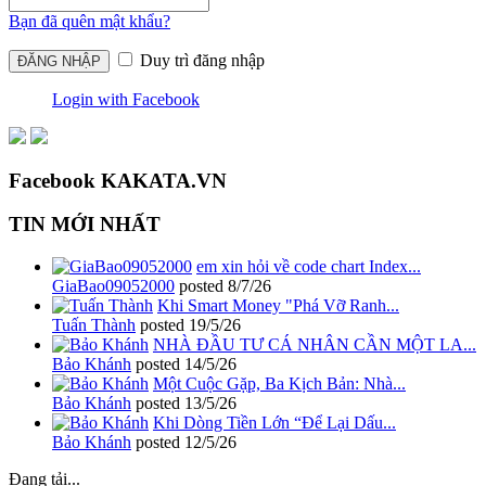
Bạn đã quên mật khẩu?
Duy trì đăng nhập
Login with Facebook
Facebook KAKATA.VN
TIN MỚI NHẤT
em xin hỏi về code chart Index...
GiaBao09052000
posted
8/7/26
Khi Smart Money "Phá Vỡ Ranh...
Tuấn Thành
posted
19/5/26
NHÀ ĐẦU TƯ CÁ NHÂN CẦN MỘT LA...
Bảo Khánh
posted
14/5/26
Một Cuộc Gặp, Ba Kịch Bản: Nhà...
Bảo Khánh
posted
13/5/26
Khi Dòng Tiền Lớn “Để Lại Dấu...
Bảo Khánh
posted
12/5/26
Đang tải...