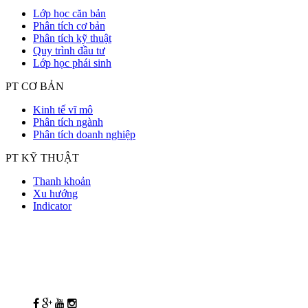
Lớp học căn bản
Phân tích cơ bản
Phân tích kỹ thuật
Quy trình đầu tư
Lớp học phái sinh
PT CƠ BẢN
Kinh tế vĩ mô
Phân tích ngành
Phân tích doanh nghiệp
PT KỸ THUẬT
Thanh khoản
Xu hướng
Indicator