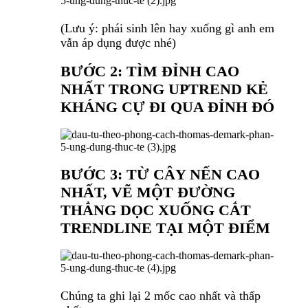
(Lưu ý: phái sinh lên hay xuống gì anh em
vẫn áp dụng được nhé)
BƯỚC 2: TÌM ĐỈNH CAO
NHẤT TRONG UPTREND KẺ
KHÁNG CỰ ĐI QUA ĐỈNH ĐÓ
BƯỚC 3: TỪ CÂY NẾN CAO
NHẤT, VẼ MỘT ĐƯỜNG
THẲNG DỌC XUỐNG CẮT
TRENDLINE TẠI MỘT ĐIỂM
Chúng ta ghi lại 2 mốc cao nhất và thấp