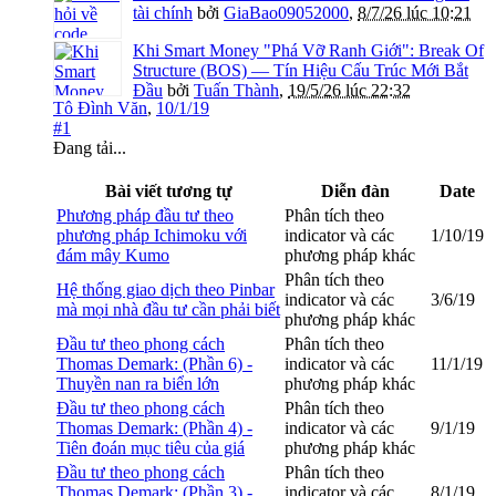
tài chính
bởi
GiaBao09052000
,
8/7/26 lúc 10:21
Khi Smart Money "Phá Vỡ Ranh Giới": Break Of
Structure (BOS) — Tín Hiệu Cấu Trúc Mới Bắt
Đầu
bởi
Tuấn Thành
,
19/5/26 lúc 22:32
Tô Đình Văn
,
10/1/19
#1
Đang tải...
Bài viết tương tự
Diễn đàn
Date
Phương pháp đầu tư theo
Phân tích theo
phương pháp Ichimoku với
indicator và các
1/10/19
đám mây Kumo
phương pháp khác
Phân tích theo
Hệ thống giao dịch theo Pinbar
indicator và các
3/6/19
mà mọi nhà đầu tư cần phải biết
phương pháp khác
Đầu tư theo phong cách
Phân tích theo
Thomas Demark: (Phần 6) -
indicator và các
11/1/19
Thuyền nan ra biển lớn
phương pháp khác
Đầu tư theo phong cách
Phân tích theo
Thomas Demark: (Phần 4) -
indicator và các
9/1/19
Tiên đoán mục tiêu của giá
phương pháp khác
Đầu tư theo phong cách
Phân tích theo
Thomas Demark: (Phần 3) -
indicator và các
8/1/19