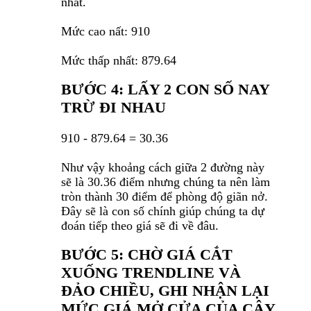
nhất.
Mức cao nất: 910
Mức thấp nhất: 879.64
BƯỚC 4: LẤY 2 CON SỐ NAY
TRỪ ĐI NHAU
910 - 879.64 = 30.36
Như vậy khoảng cách giữa 2 đường này
sẽ là 30.36 điểm nhưng chúng ta nên làm
tròn thành 30 điểm để phòng độ giãn nở.
Đây sẽ là con số chính giúp chúng ta dự
đoán tiếp theo giá sẽ đi về đâu.
BƯỚC 5: CHỜ GIÁ CẮT
XUỐNG TRENDLINE VÀ
ĐẢO CHIỀU, GHI NHẬN LẠI
MỨC GIÁ MỞ CỬA CỦA CÂY