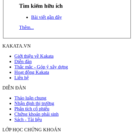
Tìm kiếm hữu ích
Bài viết gần đây
Thêm...
KAKATA.VN
Giới thiệu về Kakata
Diễn đàn
Thắc mắc - Góp ý xây dựng
Hoạt động Kakata
Liên hệ
DIỄN ĐÀN
Thảo luận chung
Nhận định thị trường
Phân tích cổ phiếu
Chứng khoán phái sinh
Sách - Tài liệu
LỚP HỌC CHỨNG KHOÁN