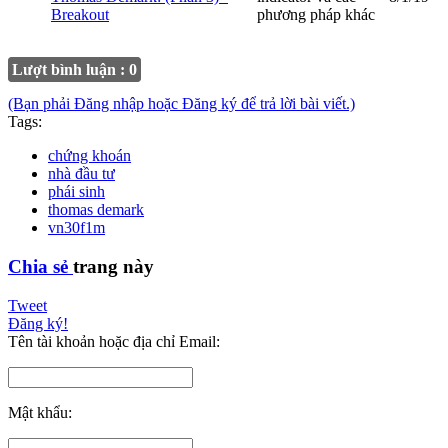
Breakout
phương pháp khác
Lượt bình luận : 0
(Bạn phải Đăng nhập hoặc Đăng ký để trả lời bài viết.)
Tags:
chứng khoán
nhà đầu tư
phái sinh
thomas demark
vn30f1m
Chia sẻ
trang này
Tweet
Đăng ký!
Tên tài khoản hoặc địa chỉ Email:
Mật khẩu: