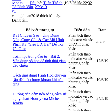
Đầu
bởi
Tuấn Thành
,
19/5/26 lúc 22:32
Tô Đình Văn
,
27/3/19
#1
chungkhoan2018
thích bài này.
Đang tải...
Bài viết tương tự
Diễn đàn
Date
RSI Chuyên Sâu - Ứng Dụng
Phân tích theo
Nến, Cung Cầu & Các Mô Hình
indicator và các
4/7/25
Phân Kỳ "Siêu Lợi Hại" Để Tối
phương pháp
Ưu Giao
khác
Phân tích theo
Toán học trong đầu tư - Bài 2:
indicator và các
Vận dụng số học để tính thời gian
17/6/19
phương pháp
đảo chiều
khác
Phân tích theo
Cách ứng dụng Hình Học chuyên
indicator và các
sâu để biết chứng khoán khi nào
10/6/19
phương pháp
tăng
khác
Phân tích theo
Hướng dẫn đếm nến bằng cách sử
indicator và các
dụng chart Hourly của Micheal
24/5/19
phương pháp
Jenkin
khác
Phân tích theo