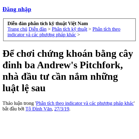
Đăng nhập
Diễn đàn phân tích kỹ thuật Việt Nam
Trang chủ
Diễn đàn
>
Phân tích kỹ thuật
>
Phân tích theo
indicator và các phương pháp khác
>
Để chơi chứng khoán bằng cây
đinh ba Andrew's Pitchfork,
nhà đầu tư cần nắm những
luật lệ sau
Thảo luận trong '
Phân tích theo indicator và các phương pháp khác
'
bắt đầu bởi
Tô Đình Văn
,
27/3/19
.