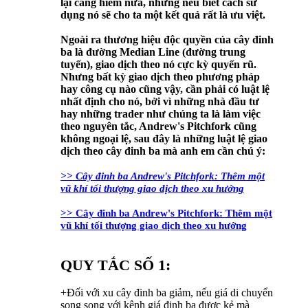
lại càng hiếm nữa, nhưng nếu biết cách sử
dụng nó sẽ cho ta một kết quả rất là ưu việt.
Ngoài ra thương hiệu độc quyền của cây đinh
ba là đường Median Line (đường trung
tuyến), giao dịch theo nó cực kỳ quyến rũ.
Nhưng bất kỳ giao dịch theo phương pháp
hay công cụ nào cũng vậy, cần phải có luật lệ
nhất định cho nó, bởi vì những nhà đầu tư
hay những trader như chúng ta là làm việc
theo nguyên tắc, Andrew's Pitchfork cũng
không ngoại lệ, sau đây là những luật lệ giao
dịch theo cây đinh ba mà anh em cần chú ý:
>> Cây đinh ba Andrew's Pitchfork: Thêm một
vũ khí tối thượng giao dịch theo xu hướng
>> Cây đinh ba Andrew's Pitchfork: Thêm một
vũ khí tối thượng giao dịch theo xu hướng
QUY TẮC SỐ 1:
+Đối với xu cây đinh ba giảm, nếu giá di chuyển
song song với kênh giá đinh ba được kẻ mà