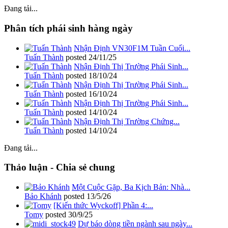
Đang tải...
Phân tích phái sinh hàng ngày
Nhận Định VN30F1M Tuần Cuối...
Tuấn Thành
posted
24/11/25
Nhận Định Thị Trường Phái Sinh...
Tuấn Thành
posted
18/10/24
Nhận Định Thị Trường Phái Sinh...
Tuấn Thành
posted
16/10/24
Nhận Định Thị Trường Phái Sinh...
Tuấn Thành
posted
14/10/24
Nhận Định Thị Trường Chứng...
Tuấn Thành
posted
14/10/24
Đang tải...
Thảo luận - Chia sẻ chung
Một Cuộc Gặp, Ba Kịch Bản: Nhà...
Bảo Khánh
posted
13/5/26
[Kiến thức Wyckoff] Phần 4:...
Tomy
posted
30/9/25
Dự báo dòng tiền ngành sau ngày...