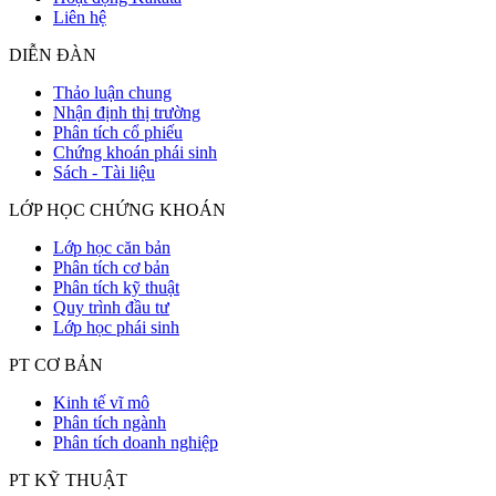
Liên hệ
DIỄN ĐÀN
Thảo luận chung
Nhận định thị trường
Phân tích cổ phiếu
Chứng khoán phái sinh
Sách - Tài liệu
LỚP HỌC CHỨNG KHOÁN
Lớp học căn bản
Phân tích cơ bản
Phân tích kỹ thuật
Quy trình đầu tư
Lớp học phái sinh
PT CƠ BẢN
Kinh tế vĩ mô
Phân tích ngành
Phân tích doanh nghiệp
PT KỸ THUẬT