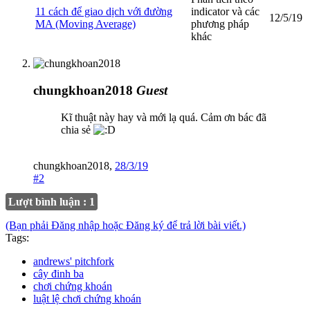
11 cách để giao dịch với đường
indicator và các
12/5/19
MA (Moving Average)
phương pháp
khác
chungkhoan2018
Guest
Kĩ thuật này hay và mới lạ quá. Cảm ơn bác đã
chia sẻ
chungkhoan2018
,
28/3/19
#2
Lượt bình luận : 1
(Bạn phải Đăng nhập hoặc Đăng ký để trả lời bài viết.)
Tags:
andrews' pitchfork
cây đinh ba
chơi chứng khoán
luật lệ chơi chứng khoán