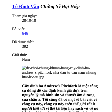
Tô Đình Văn
Chứng Sỹ Đại Hiệp
Tham gia ngày:
28/10/18
Bài viết:
646
Đã được thích:
392
Giới tính:
Nam
Cây đinh ba Andrew's Pitchfork là một công
cụ dùng để xác định kênh giá dựa trên
nguyên lý mô hình sin và thuyết âm dương
của châu á. Tôi cũng đã có một số bài viết về
công cụ này, công cụ này trên thế giới rất ít
người biết tới vì thế tài liệu hay sách vở về nó