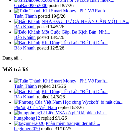
em xin hỏi về code chart Index...
GiaBao09052000
posted
8/7/26
Khi Smart Money "Phá Vỡ Ranh...
Tuấn Thành
posted
19/5/26
NHÀ ĐẦU TƯ CÁ NHÂN CẦN MỘT LA...
Bảo Khánh
posted
14/5/26
Một Cuộc Gặp, Ba Kịch Bản: Nhà...
Bảo Khánh
posted
13/5/26
Khi Dòng Tiền Lớn “Để Lại Dấu...
Bảo Khánh
posted
12/5/26
Đang tải...
Mới trả lời
Khi Smart Money "Phá Vỡ Ranh...
Tuấn Thành
replied
21/5/26
Khi Dòng Tiền Lớn “Để Lại Dấu...
Bảo Khánh
replied
14/5/26
Học cùng Wyckoff, bí mật của...
Phương Của Việt Nam
replied
6/3/26
Liệu VSA có phải là phiên bản...
hungphong12
replied
9/1/26
Phần mềm tradeguider phái...
beginner2020
replied
31/10/25