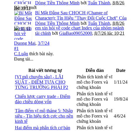
Dòng Tiền Thông Minh
bởi
Tuấn Thành
,
8/8/26
Bài viết mới
lúc 11:11
Bí Mật Đằng Sau CHOCH (Change of
Character): Tín Hiệu "Thay Đổi Cuộc Chơi" Của
Dòng Tiền Thông Minh
bởi
Tuấn Thành
,
8/8/26
em xin hỏi về code chart Index của nhóm ngành
lúc 11:11
tài chính
bởi
GiaBao09052000
,
8/7/26 lúc 10:21
Duong Mai
,
3/7/24
#1
C.Luận
thích bài này.
Đang tải...
Bài viết tương tự
Diễn đàn
Date
[Vĩ mô chuyên sâu] - LÃI
Phân tích kinh tế vĩ
SUẤT - ĐIỂM TỰA CHO
mô cho Forex và
1/11/24
TỪNG TRƯỜNG PHÁI P2
chứng khoán
Phân tích kinh tế vĩ
Chiến lược carry trade - Điểm
mô cho Forex và
19/8/24
đảo chiều dòng vốn
chứng khoán
Tâm điểm vĩ mô tháng 5: Nhập
Phân tích kinh tế vĩ
siêu - Tín hiệu tích cực cho nền
mô cho Forex và
4/6/24
kinh tế
chứng khoán
Hai điểm mà phân tích cơ bản
Phân tích kinh tế vĩ