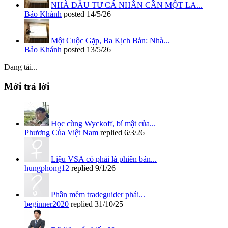
NHÀ ĐẦU TƯ CÁ NHÂN CẦN MỘT LA...
Bảo Khánh
posted
14/5/26
Một Cuộc Gặp, Ba Kịch Bản: Nhà...
Bảo Khánh
posted
13/5/26
Đang tải...
Mới trả lời
Học cùng Wyckoff, bí mật của...
Phương Của Việt Nam
replied
6/3/26
Liệu VSA có phải là phiên bản...
hungphong12
replied
9/1/26
Phần mềm tradeguider phái...
beginner2020
replied
31/10/25