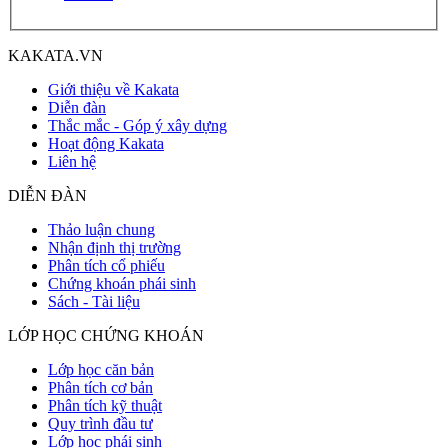
KAKATA.VN
Giới thiệu về Kakata
Diễn đàn
Thắc mắc - Góp ý xây dựng
Hoạt động Kakata
Liên hệ
DIỄN ĐÀN
Thảo luận chung
Nhận định thị trường
Phân tích cổ phiếu
Chứng khoán phái sinh
Sách - Tài liệu
LỚP HỌC CHỨNG KHOÁN
Lớp học căn bản
Phân tích cơ bản
Phân tích kỹ thuật
Quy trình đầu tư
Lớp học phái sinh