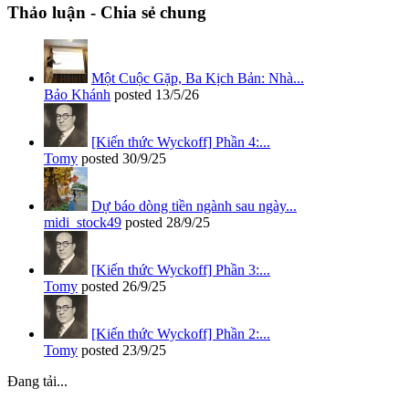
Thảo luận - Chia sẻ chung
Một Cuộc Gặp, Ba Kịch Bản: Nhà...
Bảo Khánh
posted
13/5/26
[Kiến thức Wyckoff] Phần 4:...
Tomy
posted
30/9/25
Dự báo dòng tiền ngành sau ngày...
midi_stock49
posted
28/9/25
[Kiến thức Wyckoff] Phần 3:...
Tomy
posted
26/9/25
[Kiến thức Wyckoff] Phần 2:...
Tomy
posted
23/9/25
Đang tải...