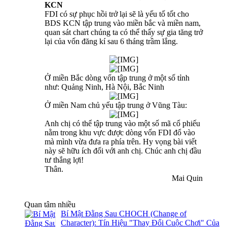
KCN
FDI có sự phục hồi trở lại sẽ là yếu tố tốt cho
BDS KCN tập trung vào miền bắc và miền nam,
quan sát chart chúng ta có thể thấy sự gia tăng trở
lại của vốn đăng kí sau 6 tháng trầm lắng.
Ở miền Bắc dòng vốn tập trung ở một số tỉnh
như: Quảng Ninh, Hà Nội, Bắc Ninh
Ở miền Nam chủ yếu tập trung ở Vũng Tàu:
Anh chị có thể tập trung vào một số mã cổ phiếu
nằm trong khu vực được dòng vốn FDI đổ vào
mà mình vừa đưa ra phía trên. Hy vọng bài viết
này sẽ hữu ích đối với anh chị. Chúc anh chị đầu
tư thắng lợi!
Thân.
Mai Quin​
Quan tâm nhiều
Bí Mật Đằng Sau CHOCH (Change of
Character): Tín Hiệu "Thay Đổi Cuộc Chơi" Của