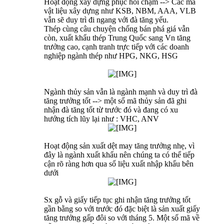
Hoạt động xây dựng phục hồi chậm --> Các mã
vật liệu xây dựng như KSB, NBM, AAA, VLB
vẫn sẽ duy trì đi ngang với đà tăng yếu.
Thép cùng câu chuyện chống bán phá giá vẫn
còn, xuất khẩu thép Trung Quốc sang Vn tăng
trưởng cao, cạnh tranh trực tiếp với các doanh
nghiệp ngành thép như HPG, NKG, HSG
Ngành thủy sản vẫn là ngành mạnh và duy trì đà
tăng trưởng tốt --> một số mã thủy sản đã ghi
nhận đà tăng tốt từ trước đó và đang có xu
hướng tích lũy lại như : VHC, ANV
Hoạt động sản xuất dệt may tăng trưởng nhẹ, vì
đây là ngành xuất khẩu nên chúng ta có thể tiếp
cận rõ ràng hơn qua số liệu xuất nhập khẩu bên
dưới
Sx gỗ và giấy tiếp tục ghi nhận tăng trưởng tốt
gần bằng so với trước đó đặc biệt là sản xuất giấy
tăng trưởng gấp đôi so với tháng 5. Một số mã về