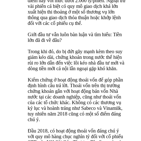
điểm này với mức dưới 2.000 tỷ/phiên. Ngoại trừ
vài phiên cá biệt có quy mô giao dịch khá lớn
xuất hiện thi thoảng ở một số thương vụ lớn
thông qua giao dịch thỏa thuận hoặc khớp lệnh
đối với các cổ phiếu cụ thể.
Giới đầu tư vẫn luôn bàn luận và tìm hiểu: Tiền
lớn đã đi về đâu?
Trong khi đó, do bị đứt gãy mạnh kèm theo suy
giảm kéo dài, chứng khoán trong nước thể hiện
rủi ro lớn dẫn đến việc lôi kéo nhà đầu tư mới và
dòng tiền mới cả nội lẫn ngoại gặp khó khăn.
Kiểm chứng ở hoạt động thoái vốn để góp phần
định hình câu trả lời. Thoái vốn trên thị trường
chứng khoán gắn với hoạt động bán vốn Nhà
nước tại các doanh nghiệp, cũng như thoái vốn
của các tổ chức khác. Không có các thương vụ
kỷ lục và hoành tráng như Sabeco và Vinamilk,
tuy nhiên năm 2018 cũng có một số điểm đáng
chú ý.
Đầu 2018, có hoạt động thoái vốn đáng chú ý
với quy mô hàng chục nghìn tỷ đối với cổ phiếu