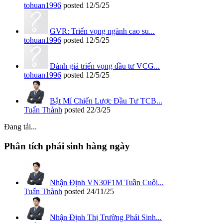
tohuan1996
posted
12/5/25
GVR: Triển vọng ngành cao su...
tohuan1996
posted
12/5/25
Đánh giá triển vọng đầu tư VCG...
tohuan1996
posted
12/5/25
Bật Mí Chiến Lược Đầu Tư TCB...
Tuấn Thành
posted
22/3/25
Đang tải...
Phân tích phái sinh hàng ngày
Nhận Định VN30F1M Tuần Cuối...
Tuấn Thành
posted
24/11/25
Nhận Định Thị Trường Phái Sinh...