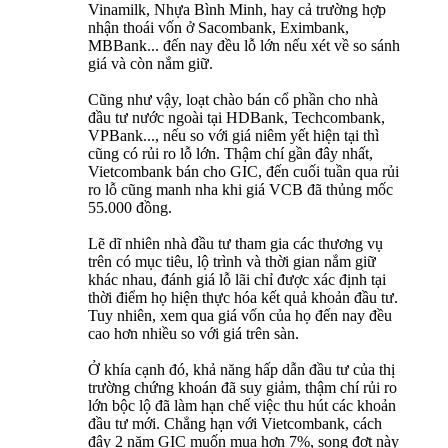
Vinamilk, Nhựa Bình Minh, hay cả trường hợp
nhận thoái vốn ở Sacombank, Eximbank,
MBBank... đến nay đều lỗ lớn nếu xét về so sánh
giá và còn nắm giữ.
Cũng như vậy, loạt chào bán cổ phần cho nhà
đầu tư nước ngoài tại HDBank, Techcombank,
VPBank..., nếu so với giá niêm yết hiện tại thì
cũng có rủi ro lỗ lớn. Thậm chí gần đây nhất,
Vietcombank bán cho GIC, đến cuối tuần qua rủi
ro lỗ cũng manh nha khi giá VCB đã thủng mốc
55.000 đồng.
Lẽ dĩ nhiên nhà đầu tư tham gia các thương vụ
trên có mục tiêu, lộ trình và thời gian nắm giữ
khác nhau, đánh giá lỗ lãi chỉ được xác định tại
thời điểm họ hiện thực hóa kết quả khoản đầu tư.
Tuy nhiên, xem qua giá vốn của họ đến nay đều
cao hơn nhiều so với giá trên sàn.
Ở khía cạnh đó, khả năng hấp dẫn đầu tư của thị
trường chứng khoán đã suy giảm, thậm chí rủi ro
lớn bộc lộ đã làm hạn chế việc thu hút các khoản
đầu tư mới. Chẳng hạn với Vietcombank, cách
đây 2 năm GIC muốn mua hơn 7%, song đợt này