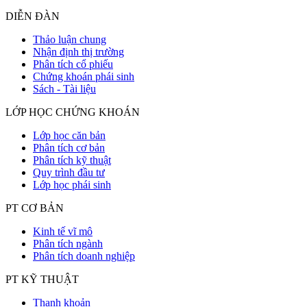
DIỄN ĐÀN
Thảo luận chung
Nhận định thị trường
Phân tích cổ phiếu
Chứng khoán phái sinh
Sách - Tài liệu
LỚP HỌC CHỨNG KHOÁN
Lớp học căn bản
Phân tích cơ bản
Phân tích kỹ thuật
Quy trình đầu tư
Lớp học phái sinh
PT CƠ BẢN
Kinh tế vĩ mô
Phân tích ngành
Phân tích doanh nghiệp
PT KỸ THUẬT
Thanh khoản